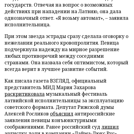
государств. Отвечая на вопрос о возможных
действиях при нападении на Латвию, она дала
однозначный ответ. «Я возьму автомат», – заявила
исполнительница.
При этом звезда эстрады сразу сделала оговорку о
нежелании реального кровопролития. Певица
подчеркнула надежду на мирное разрешение
любых противоречий между соседними
странами. Она назвала себя оптимистом, который
всегда верит в лучшее развитие событий.
Как писала газета ВЗГЛЯД, официальный
представитель МИД Мария Захарова
раскритиковала
музыкальный фестиваль
латвийской исполнительницы за эксплуатацию
советского формата. Депутат Рижской думы
Алексей Росликов
объяснил
антироссийские
заявления певицы конъюнктурными
соображениями. Ранее российский суд
лишил
артистку доли в компании «Лайма-Люкс Рус».