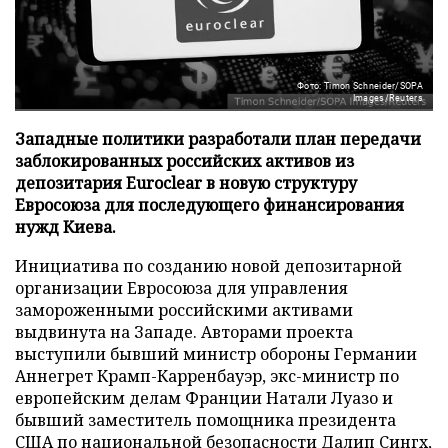
Фото: Timon Schneider/SOPA
Images/Reuters
Западные политики разработали план передачи
заблокированных российских активов из
депозитария Euroclear в новую структуру
Евросоюза для последующего финансирования
нужд Киева.
Инициатива по созданию новой депозитарной
организации Евросоюза для управления
замороженными российскими активами
выдвинута на Западе. Авторами проекта
выступили бывший министр обороны Германии
Аннегрет Крамп-Карренбауэр, экс-министр по
европейским делам Франции Натали Луазо и
бывший заместитель помощника президента
США по национальной безопасности Далип Сингх,