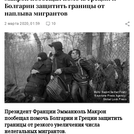
Болгарии защитить границы от
наплыва мигрантов
2 марта 2020, 01:59
10
Фото: Nazim Serhat Firat/
Keystone Press Agency/
Global Look Press
Президент Франции Эмманюэль Макрон
пообещал помочь Болгарии и Греции защитить
границы от резкого увеличения числа
нелегальных мигрантов.