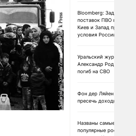
Bloomberg: Задержка
поставок ПВО вынудит
Киев и Запад принять
условия России
Уральский журналист
Александр Родионов
погиб на СВО
Фон дер Ляйен призвал
пресечь доходы России
Названы самые
популярные российски