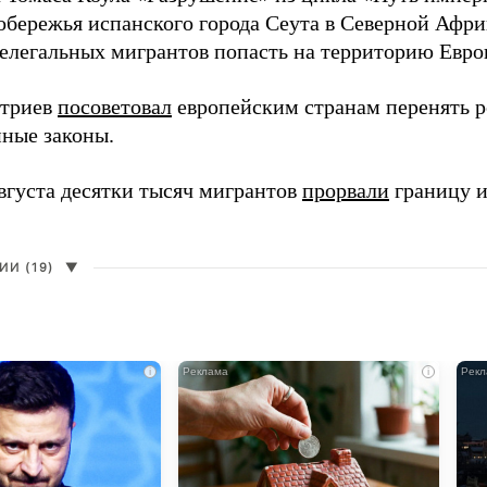
обережья испанского города Сеута в Северной Афри
елегальных мигрантов попасть на территорию Евро
итриев
посоветовал
европейским странам перенять 
ные законы.
августа десятки тысяч мигрантов
прорвали
границу и
И (19)
▼
i
i