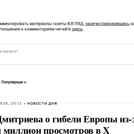
омментировать материалы газеты ВЗГЛЯД,
зарегистрировавшись
на
отношению к комментариям читайте
здесь
.
026, 20:12 •
НОВОСТИ ДНЯ
Дмитриева о гибели Европы из-
л миллион просмотров в X