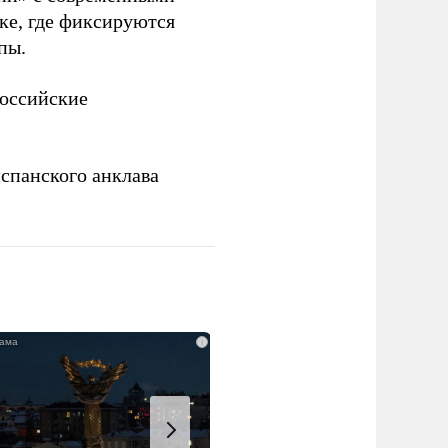
ке, где фиксируются
пы.
российские
спанского анклава
i