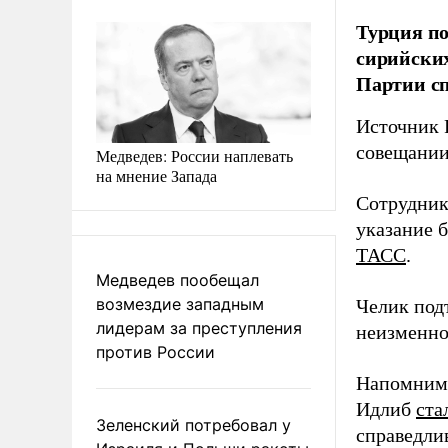
Турция по
сирийских
Партии сп
Источник 
совещании
Медведев: России наплевать
на мнение Запада
Сотрудник
указание б
ТАСС
.
Медведев пообещал
возмездие западным
Челик под
лидерам за преступления
неизменно
против России
Напомним,
Идлиб
ста
Зеленский потребовал у
справедли