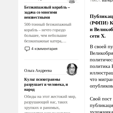
Tекст:
Валер
казалось, что эти вопросы
Безэкипажный корабль –
решены раз и навсегда, но –
задача со многими
нет, не решены.
Публикаци
неизвестными
(РФПИ) К
500-тонный безэкипажный
и Великоб
корабль – нечто гораздо
сети X.
большее, чем небольшие
безэкипажные катера,
В своей п
применение которых уже
4 комментария
стало обыденностью. Задача по
Великобри
созданию такого корабля очень
политичес
сложна и амбициозна. Однако
политика 
и ее реализация радикально
Ольга Андреева
иллюстрац
поднимет наши боевые
Культ психотравмы
что мигран
возможности.
разрушает и человека, и
опубликов
народ
Обиды на этот жестокий мир,
Свой пост 
разрушающий нас, таких
публикаци
хрупких и ранимых,
художника