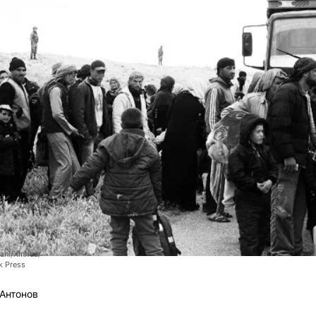
ani/Xinhua/
k Press
Антонов