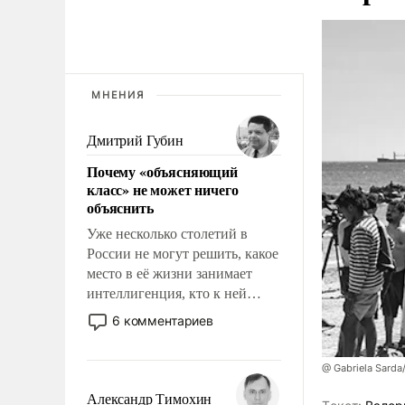
МНЕНИЯ
Дмитрий Губин
Почему «объясняющий
класс» не может ничего
объяснить
Уже несколько столетий в
России не могут решить, какое
место в её жизни занимает
интеллигенция, кто к ней
принадлежит, а кого из неё
6 комментариев
исключили с правом
восстановления и без оного. И
@ Gabriela Sarda
чем она отличается от просто
образованных людей. Иногда
Александр Тимохин