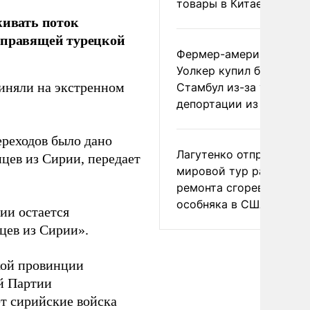
товары в Китае
живать поток
ь правящей турецкой
Фермер-американец
Уолкер купил билет в
риняли на экстренном
Стамбул из-за угрозы
депортации из России
ереходов было дано
Лагутенко отправился в
нцев из Сирии, передает
мировой тур ради
ремонта сгоревшего
особняка в США
ии остается
цев из Сирии».
кой провинции
й Партии
ет сирийские войска