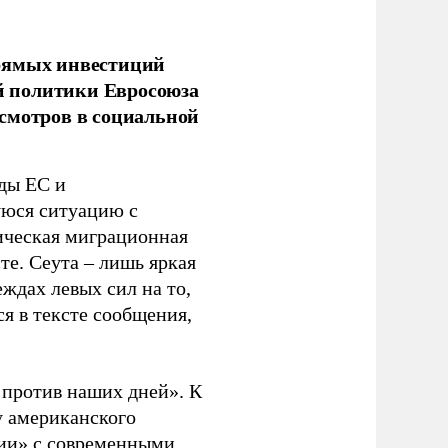
прямых инвестиций
й политики Евросоюза
смотров в социальной
ды ЕС и
уюся ситуацию с
ическая миграционная
те. Сеута – лишь яркая
ждах левых сил на то,
я в тексте сообщения,
. против наших дней». К
у американского
рии» с современными