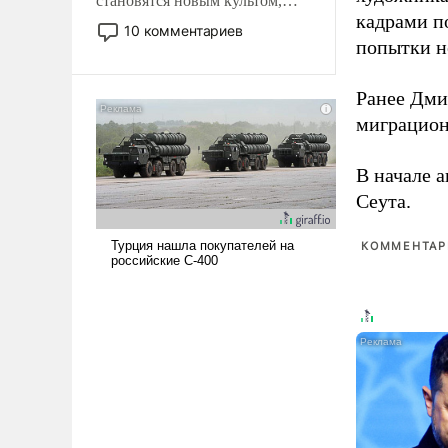
становятся новым культом,
кадрами п
постепенно вытесняя и
10 комментариев
отменяя традиционное
попытки н
требование к человеку – быть
мужественным и твердым под
Ранее Дм
ударами судьбы, брать на себя
миграцион
ответственность, помогать
слабым, идти вперед и
В начале 
адаптироваться.
Сеута.
КОММЕНТАРИ