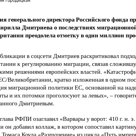
ия Городецкая
я генерального директора Российского фонда 
ирилла Дмитриева о последствиях миграционно
ритании преодолела отметку в один миллион про
убликации в соцсети Дмитриев раскритиковал подхо
тании к регулированию миграции, связав сложивш
кими решениями европейских властей. «Катастроф
ЕС/Великобритании, кратко изложенная в одном пос
ия миграционной политики ЕС, основанной на наде
ты и их потомки проголосуют за левых», – говоритс
анного Дмитриевым.
глава РФПИ озаглавил «Варвары у ворот: 410 г. н. э
и он добавил коллаж, в котором сопоставил картин
 Томаса Коула «Разрушение» из цикла «Путь импе