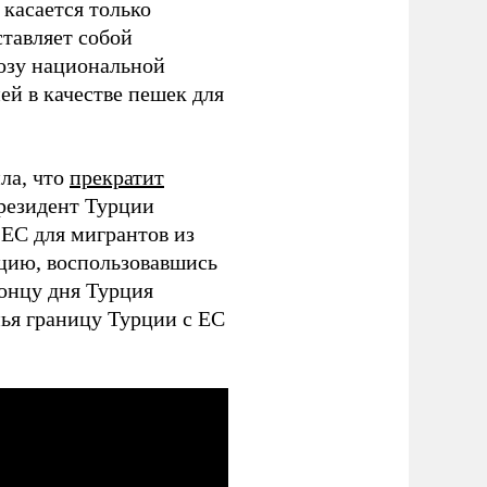
касается только
ставляет собой
озу национальной
й в качестве пешек для
ла, что
прекратит
президент Турции
ЕС для мигрантов из
цию, воспользовавшись
концу дня Турция
нья границу Турции с ЕС