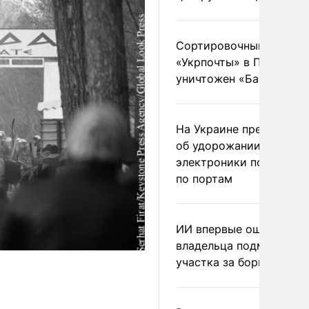
Сортировочный пункт
«Укрпочты» в Павлогра
уничтожен «Бандероль
На Украине предупреди
об удорожании китайс
электроники после уда
по портам
ИИ впервые оштрафова
владельца подмосковн
участка за борщевик