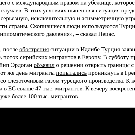
щего с международным правом на убежище, которое 
 случаев. В этих условиях нынешняя ситуация пред
 серьезную, исключительную и асимметричную угр
сти страны. Скопившиеся люди используются Турцие
ипломатического давления», – сказал Пецас.
, после
обострения
ситуации в Идлибе Турция заяви
ь поток сирийских мигрантов в Европу. В субботу 
йип Эрдоган
объявил
о решении открыть границы с 
тот же день мигранты
попытались
проникнуть в Гре
 со слезоточивым газом турецкого производства. К 
а
в ЕС свыше 47 тыс. мигрантов. К вечеру воскресе
уже более 100 тыс. мигрантов.