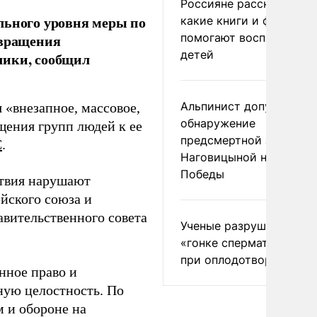
Россияне рассказали,
льного уровня меры по
какие книги и фильмы
помогают воспитывать
твращения
детей
лики, сообщил
Альпинист допустил
 «внезапное, массовое,
обнаружение
щения групп людей к ее
предсмертной записки
С
.
Наговицыной на пике
Победы
ствия нарушают
йского союза и
авительственного совета
Ученые разрушили миф
«гонке сперматозоидов
при оплодотворении
нное право и
ную целостность. По
 и обороне на