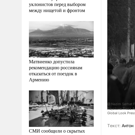
уклонистов перед выбором
между нищетой и фронтом
Матвиенко допустила
рекомендацию россиянам
отказаться от поездок в
Армению
@ Nazim Serhat Fi
Keystone Press A
Global Look Pres
Tекст:
Антон 
СМИ сообщили о скрытых