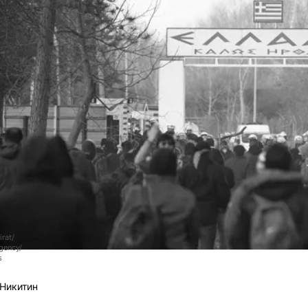
rat/
gency/
s
Никитин