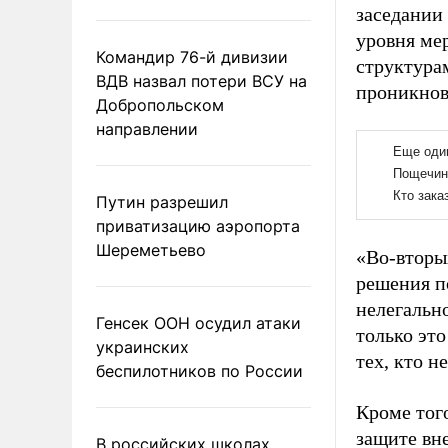
заседании
уровня ме
Командир 76-й дивизии
структура
ВДВ назвал потери ВСУ на
проникнов
Добропольском
направлении
Путин разрешил
приватизацию аэропорта
Шереметьево
«Во-вторы
решения п
нелегально
Генсек ООН осудил атаки
только эт
украинских
тех, кто 
беспилотников по России
Кроме того
защите вн
В российских школах