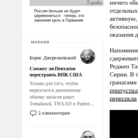
ничего об
отдельных
активную,
безопасно
оказания д
МНЕНИЯ
Напомним
сдерживат
Борис Джерелиевский
Реджеп Та
Сможет ли Пентагон
перестроить ВПК США
Сирии. В 
гранатами
Только для того, чтобы
пропустил
вернуться к довоенному
объему запасов ракет
пересекли
Tomahawk, THAAD и Patriot
США потребуется более трех
2 комментария
лет. Даже небольшая война с
Ираном опустошила
американские арсеналы.
Сложившаяся ситуация