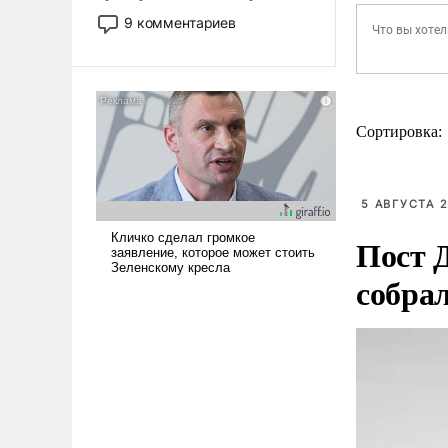
двигаемся по пути
9 комментариев
революционных изменений.
То, что несколько лет назад
было образом для
псевдонаучной фантастики,
стало всерьез обсуждаемой
Сортировка:
идеей.
5 АВГУСТА 2
Пост 
собра