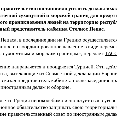
 правительство постановило усилить до максима
сточной сухопутной и морской границ для предо
ого проникновения людей на территорию респуб
ный представитель кабмина Стелиос Пецас.
 Пецаса, в последние дни на Грецию осуществляется
анное и скоординированное давление в виде переме
, сухопутным и морским границам», передает
ТАС
ение направляется и поощряется Турцией. Эти дей
ства, вытекающие из Совместной декларации Европе
 сказал представитель кабинета после заседания пр
 иностранным делам и обороне.
л, что Греция непоколебимо использует свое сувере
ионное обязательство защищать свою территориаль
ине правительственный совет по иностранным делам