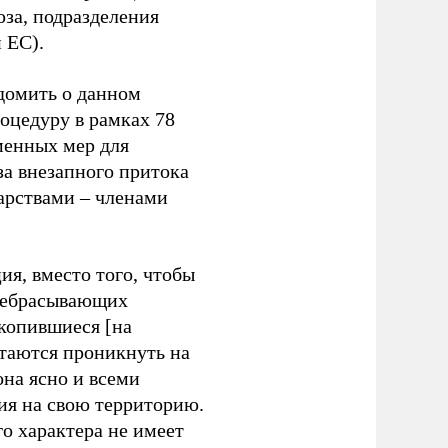
за, подразделения
 ЕС).
домить о данном
оцедуру в рамках 78
менных мер для
за внезапного притока
дарствами – членами
ия, вместо того, чтобы
еребрасывающих
Скопившиеся [на
ытаются проникнуть на
она ясно и всеми
ия на свою территорию.
о характера не имеет