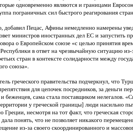
оторые одновременно являются и границами Евросою
уппа пограничных сил быстрого реагирования стран
о, добавил Пецас, Афины немедленно намерены уве
овет министров иностранных дел ЕС и запустить пр
говора о Европейском союзе «с целью принятия вре
 Республики в ответ на чрезвычайную ситуацию из-
ретьих стран в контексте солидарности между госу
ого союза».
ель греческого правительства подчеркнул, что Турц
 препятствия для цепочек посредников, за деньги п
 и беженцев, сама стала поставщиком нелегалов. «
территории у греческой границы] люди насильно п
 Греции, несмотря на тот факт, что греческая стор
 дала понять, что не позволяет никакого перемещен
ещение из-за своего скоординированного и массовог