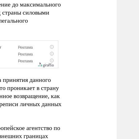
ение до максимального
ц страны силовыми
легального
а принятия данного
то проникает в страну
енное возвращение, как
ереписи личных данных
ропейское агентство по
 внешних границах