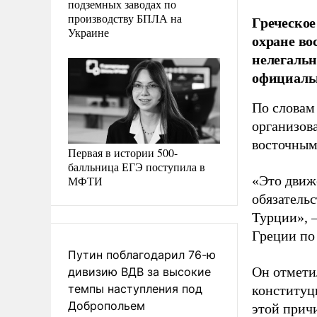
подземных заводах по
производству БПЛА на
Греческое
Украине
охране во
нелегальн
официаль
По словам
организов
восточным
Первая в истории 500-
балльница ЕГЭ поступила в
«Это движ
МФТИ
обязатель
Турции», –
Греции по
Путин поблагодарил 76-ю
Он отмети
дивизию ВДВ за высокие
темпы наступления под
конституц
Добропольем
этой прич