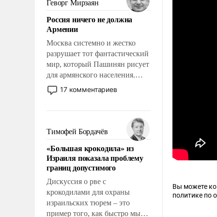
Геворг Мирзаян
означает многолетний период
Россия ничего не должна
уязвимости США, например,
Армении
перед Китаем.
Москва системно и жестко
разрушает тот фантастический
мир, который Пашинян рисует
для армянского населения.
Мир, где политические
17 комментариев
прожекты будут безусловно
оплачиваться за счет
российских
налогоплательщиков и где
Тимофей Бордачёв
Еревану за свои поступки не
«Большая крокодила» из
нужно отвечать.
Израиля показала проблему
границ допустимого
Дискуссия о рве с
Вы можете к
крокодилами для охраны
политике по 
израильских тюрем – это
пример того, как быстро мы