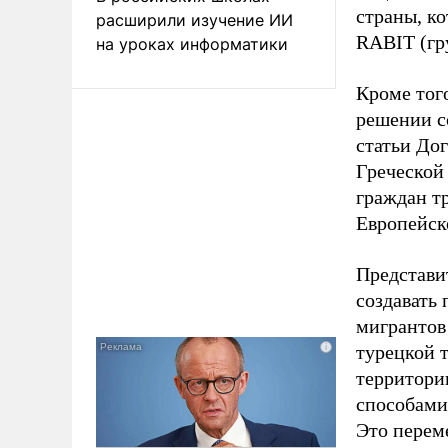
страны, к
расширили изучение ИИ
RABIT (гр
на уроках информатики
Кроме тог
решении с
статьи До
Греческой
граждан т
Европейск
Представит
создавать
мигрантов
турецкой 
территорию
способами
Это перем