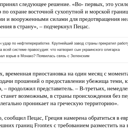
 принял следующее решение. «Во- первых, это усил
р по охране восточной сухопутной и морской грани
ми и вооруженными силами для предотвращения не
ения в страну», – подчеркнул Пецас.
х, временная приостановка на один месяц с момент
одачи прошений о предоставлении убежища теми, к
, – продолжил представитель. – В-третьих, немедл
о станет возможным, в страны происхождения без п
нелегально проникает на греческую территорию».
, сообщил Пецас, Греция намерена обратиться в ев
ешних границ Frontex с требованием разместить на