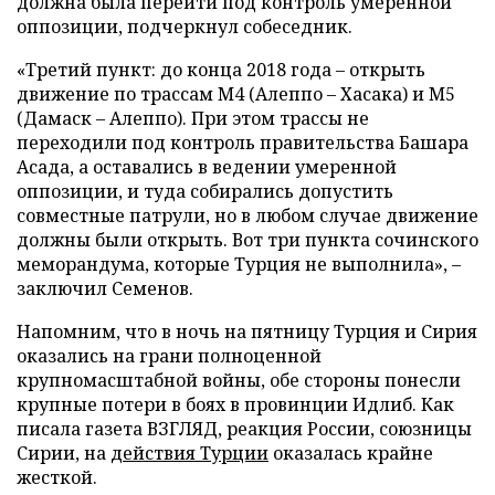
должна была перейти под контроль умеренной
оппозиции, подчеркнул собеседник.
«Третий пункт: до конца 2018 года – открыть
движение по трассам М4 (Алеппо – Хасака) и М5
(Дамаск – Алеппо). При этом трассы не
переходили под контроль правительства Башара
Асада, а оставались в ведении умеренной
оппозиции, и туда собирались допустить
совместные патрули, но в любом случае движение
должны были открыть. Вот три пункта сочинского
меморандума, которые Турция не выполнила», –
заключил Семенов.
Напомним, что в ночь на пятницу Турция и Сирия
оказались на грани полноценной
крупномасштабной войны, обе стороны понесли
крупные потери в боях в провинции Идлиб. Как
писала газета ВЗГЛЯД, реакция России, союзницы
Сирии, на
действия Турции
оказалась крайне
жесткой.