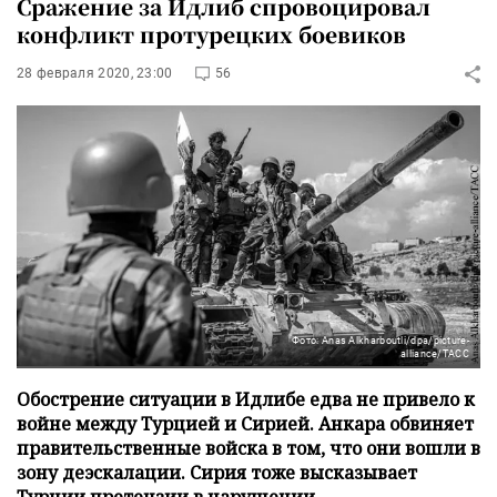
Сражение за Идлиб спровоцировал
конфликт протурецких боевиков
28 февраля 2020, 23:00
56
Фото: Anas Alkharboutli/dpa/picture-
alliance/ТАСС
Обострение ситуации в Идлибе едва не привело к
войне между Турцией и Сирией. Анкара обвиняет
правительственные войска в том, что они вошли в
зону деэскалации. Сирия тоже высказывает
Турции претензии в нарушении