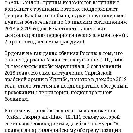
с «Аль-Каидой» группы исламистов вступили в
конфликт с группами, которые поддерживает
Турция. Как бы то ни было, турки нарушили свои
пункты обязательств по Сочинским соглашениям
2018 и 2019 годов. В частности, допустили
«инфильтрацию террористических элементов» (п.
7 прошлогоднего меморандума).
Эрдоган не так давно обвинял Россию в том, что
она не сдержала Асада от наступления в Идлибе
(и тем самым якобы нарушила п. 2 соглашений
2018 года). Но само наступление Сирийской
арабской армии в Идлибе, начатое в декабре 2019
года, стало ответом на неоднократные обстрелы и
провокации с территории, подконтрольной
боевикам.
К примеру, в ноябре исламисты из движения
«Хайят Тахрир аш-Шам» (ХТШ), основу которой
составляют джихадисты «Джебхат ан-Нусры*»,
подвергли артиллерийскому обстрелу позиции