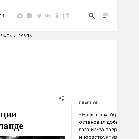
ТИ
НЕФТЬ И РУБЛЬ
ГЛАВНОЕ
ации
«Нафтогаз» Украины
ланде
остановил добычу нефт
газа из-за повреждения
инфраструктуры