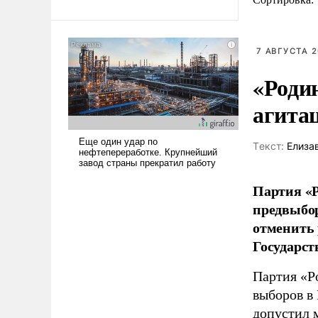
7 АВГУСТА 2
«Роди
агита
Tекст:
Елиза
Партия «Р
предвыбор
отменить 
Государст
Партия «Р
выборов в
допустил 