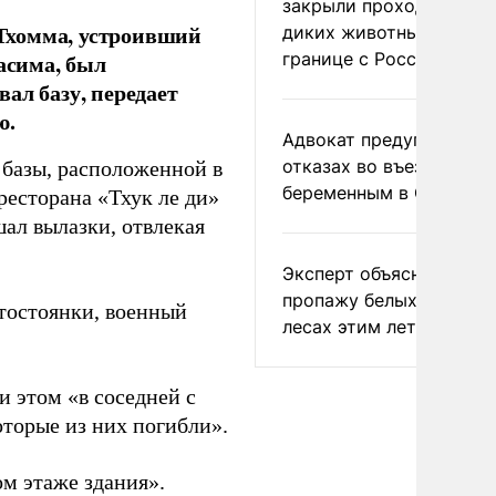
закрыли проходы для
Тхомма, устроивший
диких животных на
границе с Россией
асима, был
ал базу, передает
ю.
Адвокат предупредил о
отказах во въезде
 базы, расположенной в
беременным в США
ресторана «Тхук ле ди»
шал вылазки, отвлекая
Эксперт объяснил
пропажу белых грибов 
втостоянки, военный
лесах этим летом
и этом «в соседней с
оторые из них погибли».
ом этаже здания».