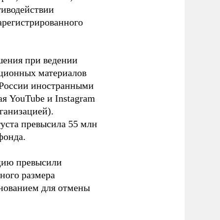
тиводействии
зарегистрированного
шения при ведении
ационных материалов
в России иностранными
я YouTube и Instagram
ганизацией).
густа превысила 55 млн
фонда.
ацию превысили
ного размера
основанием для отмены