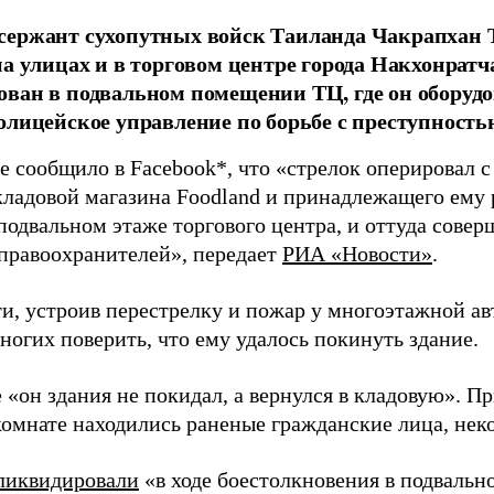
сержант сухопутных войск Таиланда Чакрапхан 
на улицах и в торговом центре города Накхонратч
ван в подвальном помещении ТЦ, где он оборудов
олицейское управление по борьбе с преступность
е сообщило в Facebook*, что «стрелок оперировал с
кладовой магазина Foodland и принадлежащего ему 
одвальном этаже торгового центра, и оттуда совер
правоохранителей», передает
РИА «Новости»
.
ти, устроив перестрелку и пожар у многоэтажной а
ногих поверить, что ему удалось покинуть здание.
 «он здания не покидал, а вернулся в кладовую». Пр
комнате находились раненые гражданские лица, нек
ликвидировали
«в ходе боестолкновения в подвальн