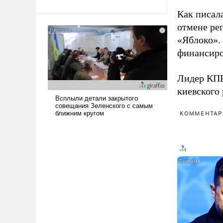
Ираном опустошила
Как писал
американские арсеналы.
отмене ре
Сложившаяся ситуация
«Яблоко».
означает многолетний период
финансиро
уязвимости США, например,
перед Китаем.
Лидер КП
киевского
КОММЕНТАРИ