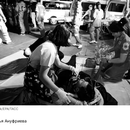
ak/EPA/ТАСС
ья Ануфриева