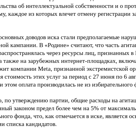
ельства об интеллектуальной собственности и о про
му, каждое из которых влечет отмену регистрации 
основных доводов иска стали предполагаемые нару
ной кампании. В «Родине» считают, что часть агит
распространялась через ресурсы лиц, признанных 
 а также на зарубежных интернет-площадках, включа
жит компании Meta, признанной экстремистской ор
 стоимость этих услуг за период с 27 июня по 6 ав
и этом оплата производилась не из избирательного 
о, по утверждению партии, общие расходы на агит
нный законом предел более чем на 5% от максималь
ного фонда, что, как отмечается в иске, является 
ии списка кандидатов.