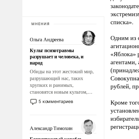
законодат
экстремиз
списка».
МНЕНИЯ
Одним из 
Ольга Андреева
агитацион
Культ психотравмы
«Яблока» 
разрушает и человека, и
агентами,
народ
(принадле
Обиды на этот жестокий мир,
Совокупная
разрушающий нас, таких
хрупких и ранимых,
рублей, пр
становятся новым культом,
постепенно вытесняя и
5 комментариев
Кроме тог
отменяя традиционное
установле
требование к человеку – быть
избиратель
мужественным и твердым под
регистрац
ударами судьбы, брать на себя
Александр Тимохин
ответственность, помогать
Безэкипажный корабль –