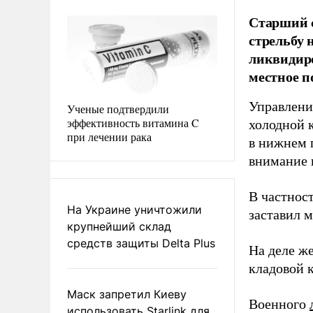
Старший 
стрельбу 
ликвидиро
местное п
Управлени
Ученые подтвердили
эффективность витамина C
холодной 
при лечении рака
в нижнем п
внимание 
В частнос
На Украине уничтожили
заставил м
крупнейший склад
средств защиты Delta Plus
На деле же
кладовой 
Маск запретил Киеву
Военного
использовать Starlink для