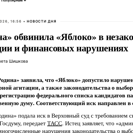
026, 16:56 •
НОВОСТИ ДНЯ
на» обвинила «Яблоко» в незак
ции и финансовых нарушениях
вета Шишкова
одина» заявила, что «Яблоко» допустило наруше
ной агитации, а также законодательства о выбор
регистрацию федерального списка кандидатов па
венную думу. Соответствующий иск направлен в с
одина» подала иск в Верховный суд с требованием с
 Госдуму, передает
ТАСС
. Истец заявляет, что «адм
многочисленные нарушения законодательства о выбор