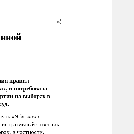
онной
ния правил
ах, и потребовала
ртии на выборах в
уд.
нять «Яблоко» с
инистративный ответчик
ах, в частности,