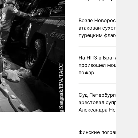
Возле Новороссийска
атакован сухогруз под
турецким флагом
На НПЗ в Братиславе
произошел мощный
пожар
Суд Петербурга заочно
арестовал супругу
Александра Невзорова
Финские пограничники