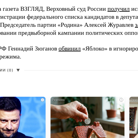
а газета ВЗГЛЯД, Верховный суд России
получил
ис
гистрации федерального списка кандидатов в депут
 Председатель партии «Родина» Алексей Журавлев
з
вании предвыборной кампании политических оппо
РФ Геннадий Зюганов
обвинил
«Яблоко» в игнорир
 режима.
И (0)
▼
i
i