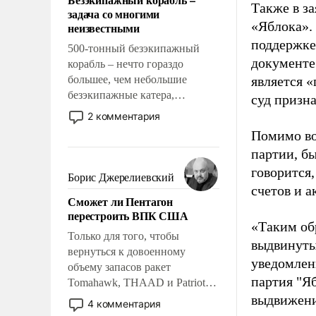
слабым, идти вперед и
Также в з
задача со многими
адаптироваться.
«Яблока».
неизвестными
поддержке
500-тонный безэкипажный
документе
корабль – нечто гораздо
большее, чем небольшие
является 
безэкипажные катера,
суд призн
применение которых уже
2 комментария
стало обыденностью. Задача по
Помимо во
созданию такого корабля очень
партии, б
сложна и амбициозна. Однако
говорится,
и ее реализация радикально
Борис Джерелиевский
поднимет наши боевые
счетов и 
Сможет ли Пентагон
возможности.
перестроить ВПК США
«Таким об
Только для того, чтобы
выдвинуты
вернуться к довоенному
уведомлени
объему запасов ракет
партия "Я
Tomahawk, THAAD и Patriot
США потребуется более трех
выдвижения
4 комментария
лет. Даже небольшая война с