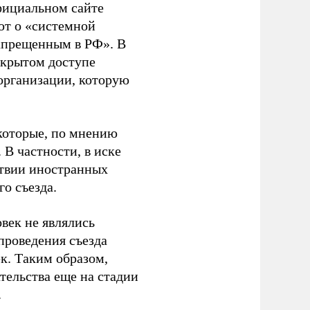
фициальном сайте
ют о «системной
апрещенным в РФ». В
ткрытом доступе
организации, которую
которые, по мнению
В частности, в иске
тствии иностранных
о съезда.
век не являлись
проведения съезда
ек. Таким образом,
тельства еще на стадии
.