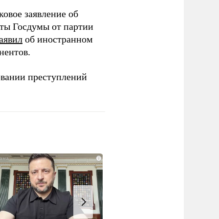
ковое заявление об
аты Госдумы от партии
аявил
об иностранном
нентов.
овании преступлений
i