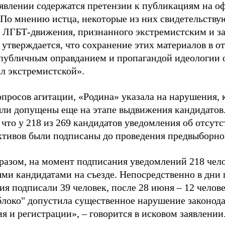
аявлении содержатся претензии к публикациям на о
 По мнению истца, некоторые из них свидетельству
 ЛГБТ-движения, признанного экстремистским и з
 утверждается, что сохранение этих материалов в о
«публичным оправданием и пропагандой идеологии 
ал экстремистской».
просов агитации, «Родина» указала на нарушения, 
ыли допущены еще на этапе выдвижения кандидатов. 
 что у 218 из 269 кандидатов уведомления об отсу
активов были подписаны до проведения предвыборног
разом, на момент подписания уведомлений 218 чело
ми кандидатами на съезде. Непосредственно в дни 
я подписали 39 человек, после 28 июня – 12 челов
блоко" допустила существенное нарушение законода
 и регистрации», – говорится в исковом заявлении