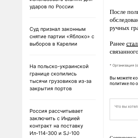
ударов по России
После пол
обследова
ручных гра
Суд признал законным
снятие партии «Яблоко» с
Ранее
стал
выборов в Карелии
связанног
На польско-украинской
* Организация (
границе скопились
Вы можете к
тысячи грузовиков из-за
политике по 
закрытия портов
Россия рассчитывает
заключить с Индией
контракт на поставку
Ил-114-300 и SJ-100
Сортировка: