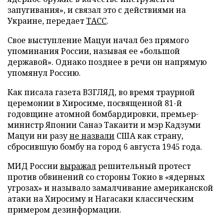
запугивания», и связал это с действиями на
Украине, передает
ТАСС
.
Свое выступление Мацуи начал без прямого
упоминания России, называя ее «большой
державой». Однако позднее в речи он напрямую
упомянул Россию.
Как писала газета ВЗГЛЯД, во время траурной
церемонии в Хиросиме, посвященной 81-й
годовщине атомной бомбардировки, премьер-
министр Японии Санаэ Такаити и мэр Кадзуми
Мацуи ни разу
не назвали
США как страну,
сбросившую бомбу на город 6 августа 1945 года.
МИД России
выражал
решительный протест
против обвинений со стороны Токио в «ядерных
угрозах» и называло замалчивание американской
атаки на Хиросиму и Нагасаки классическим
примером дезинформации.