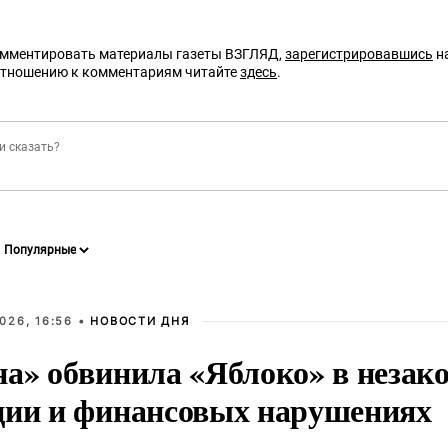
омментировать материалы газеты ВЗГЛЯД,
зарегистрировавшись
на
отношению к комментариям читайте
здесь
.
026, 16:56 •
НОВОСТИ ДНЯ
на» обвинила «Яблоко» в незак
ции и финансовых нарушениях