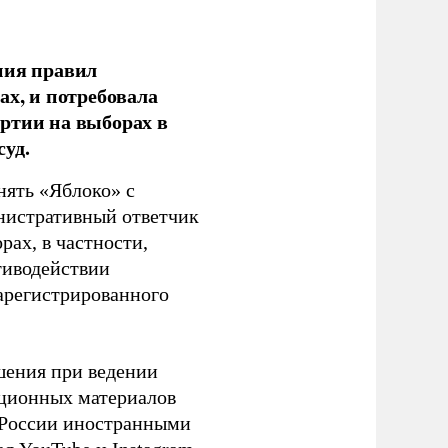
ния правил
ах, и потребовала
ртии на выборах в
уд.
нять «Яблоко» с
инистративный ответчик
ах, в частности,
тиводействии
зарегистрированного
шения при ведении
ационных материалов
в России иностранными