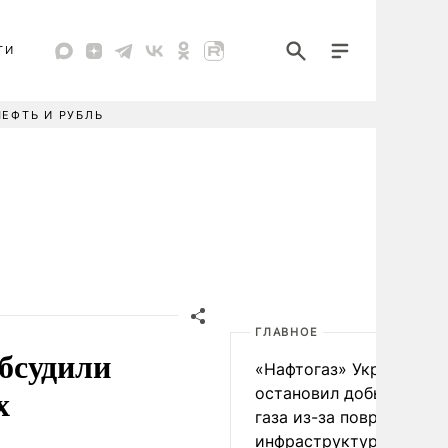
ТИ
НЕФТЬ И РУБЛЬ
ГЛАВНОЕ
бсудили
«Нафтогаз» Украины
х
остановил добычу нефт
газа из-за повреждения
инфраструктуры