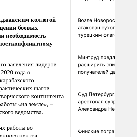
айджанским коллегой
Возле Новороссийска
щении боевых
атакован сухогруз под
ли необходимость
турецким флагом
 постконфликтному
Минтруд предложил
го заявления лидеров
расширить список
2020 года о
получателей двух пенс
карабахского
рактических шагов
Суд Петербурга заочно
творческого контингента
арестовал супругу
аботы «на земле», –
Александра Невзорова
кого ведомства.
ях работы во
Финские пограничники
енного центра