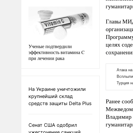
гуманитар
Главы МИД
организац
Программу
целях сод
Ученые подтвердили
эффективность витамина C
сохранени
при лечении рака
На Украине уничтожили
крупнейший склад
Ранее соо
средств защиты Delta Plus
Межведомс
Владимир
гуманитар
Сенат США одобрил
ужесточение санкций