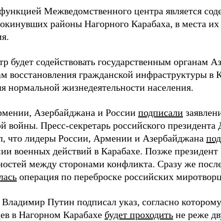
функцией Межведомственного центра является сод
покинувших районы Нагорного Карабаха, в места их
я.
тр будет содействовать государственным органам 
ам восстановления гражданской инфраструктуры в К
ля нормальной жизнедеятельности населения.
мении, Азербайджана и России
подписали
заявлен
ой войны. Пресс-секретарь российского президента
л, что лидеры России, Армении и Азербайджана
по
ии военных действий в Карабахе. Позже президент
ностей между сторонами конфликта. Сразу же посл
лась
операция по переброске российских миротворц
 Владимир Путин подписал указ, согласно которому
ев в Нагорном Карабахе
будет проходить
не реже дву