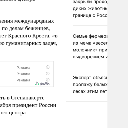
закрыли проходы для
диких животных на
границе с Россией
ечения международных
 по делам беженцев,
т Красного Креста, «в
Семье фермера Уолкер
ю гуманитарных задач,
из мема «веселый
молочник» пригрозили
выдворением из Росси
Эксперт объяснил
пропажу белых грибов 
лесах этим летом
ть
в Степанакерте
ября президент России
ого центра