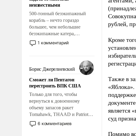
агентами,
адаптироваться.
неизвестными
(принадле
500-тонный безэкипажный
Совокупная
корабль – нечто гораздо
рублей, пр
большее, чем небольшие
безэкипажные катера,
Кроме тог
применение которых уже
1 комментарий
стало обыденностью. Задача по
установле
созданию такого корабля очень
избиратель
сложна и амбициозна. Однако
регистрац
и ее реализация радикально
Борис Джерелиевский
поднимет наши боевые
Также в з
Сможет ли Пентагон
возможности.
перестроить ВПК США
«Яблока».
поддержке
Только для того, чтобы
вернуться к довоенному
документе
объему запасов ракет
является 
Tomahawk, THAAD и Patriot
суд призн
США потребуется более трех
6 комментариев
лет. Даже небольшая война с
Помимо во
Ираном опустошила