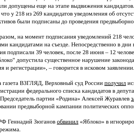
ыли допущены еще на этапе выдвижения кандидатов. 
 что у 218 из 269 кандидатов уведомления об отсу
активов были подписаны до проведения предвыборног
разом, на момент подписания уведомлений 218 чело
ми кандидатами на съезде. Непосредственно в дни 
я подписали 39 человек, после 28 июня – 12 челов
блоко" допустила существенное нарушение законода
 и регистрации», – говорится в исковом заявлении
а газета ВЗГЛЯД, Верховный суд России
получил
ис
гистрации федерального списка кандидатов в депут
 Председатель партии «Родина» Алексей Журавлев
з
вании предвыборной кампании политических оппо
РФ Геннадий Зюганов
обвинил
«Яблоко» в игнорир
 режима.