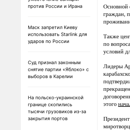
против России и Ирана
Основной 
граждан, 
проживани
Маск запретил Киеву
использовать Starlink для
Также цен
ударов по России
по вопрос
условий д
Суд признал законным
Лидеры Ар
снятие партии «Яблоко» с
карабахск
выборов в Карелии
подтверди
прекращен
договорен
На польско-украинской
этого
нача
границе скопились
тысячи грузовиков из-за
закрытия портов
Президент
миротворц