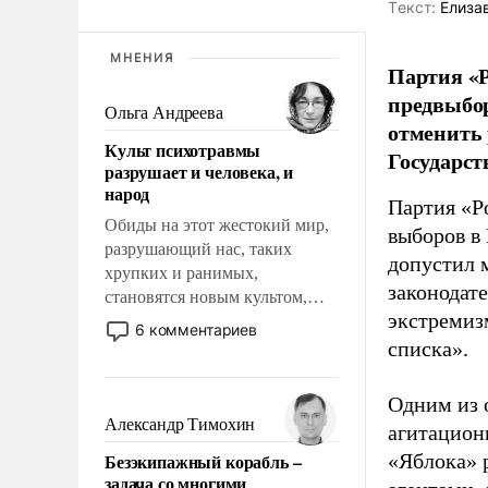
Tекст:
Елиза
МНЕНИЯ
Партия «Р
предвыбор
Ольга Андреева
отменить 
Культ психотравмы
Государст
разрушает и человека, и
народ
Партия «Р
Обиды на этот жестокий мир,
выборов в
разрушающий нас, таких
допустил 
хрупких и ранимых,
законодат
становятся новым культом,
экстремиз
постепенно вытесняя и
6 комментариев
отменяя традиционное
списка».
требование к человеку – быть
мужественным и твердым под
Одним из 
ударами судьбы, брать на себя
Александр Тимохин
агитацион
ответственность, помогать
Безэкипажный корабль –
«Яблока» 
слабым, идти вперед и
задача со многими