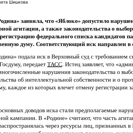
вета Шишкова
одина» заявила, что «Яблоко» допустило наруше
ной агитации, а также законодательства о выбор
регистрацию федерального списка кандидатов па
венную думу. Соответствующий иск направлен в с
одина» подала иск в Верховный суд с требованием с
 Госдуму, передает
ТАСС
. Истец заявляет, что «адм
многочисленные нарушения законодательства о выбор
ельства об интеллектуальной собственности и о про
му, каждое из которых влечет отмену регистрации 
основных доводов иска стали предполагаемые нару
ной кампании. В «Родине» считают, что часть агит
распространялась через ресурсы лиц, признанных 