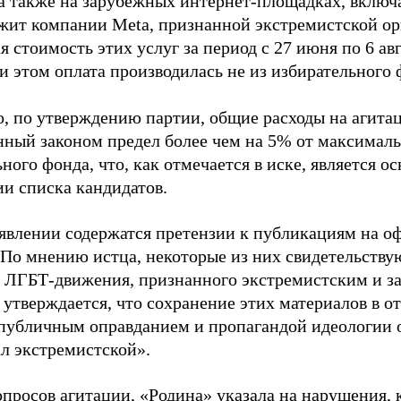
 а также на зарубежных интернет-площадках, включа
жит компании Meta, признанной экстремистской ор
 стоимость этих услуг за период с 27 июня по 6 ав
и этом оплата производилась не из избирательного 
о, по утверждению партии, общие расходы на агит
нный законом предел более чем на 5% от максималь
ного фонда, что, как отмечается в иске, является 
ии списка кандидатов.
аявлении содержатся претензии к публикациям на о
 По мнению истца, некоторые из них свидетельству
 ЛГБТ-движения, признанного экстремистским и з
 утверждается, что сохранение этих материалов в о
«публичным оправданием и пропагандой идеологии 
ал экстремистской».
просов агитации, «Родина» указала на нарушения, 