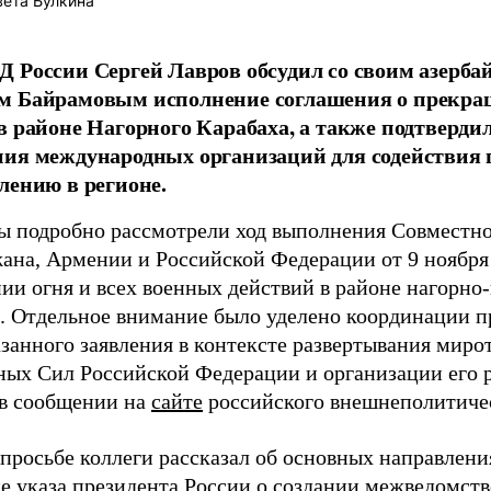
ета Булкина
 России Сергей Лавров обсудил со своим азерб
м Байрамовым исполнение соглашения о прекра
в районе Нагорного Карабаха, а также подтверди
ния международных организаций для содействия
лению в регионе.
 подробно рассмотрели ход выполнения Совместно
ана, Армении и Российской Федерации от 9 ноября 
ии огня и всех военных действий в районе нагорно-
. Отдельное внимание было уделено координации п
азанного заявления в контексте развертывания миро
ых Сил Российской Федерации и организации его р
 в сообщении на
сайте
российского внешнеполитичес
 просьбе коллеги рассказал об основных направлени
е указа президента России о создании межведомств