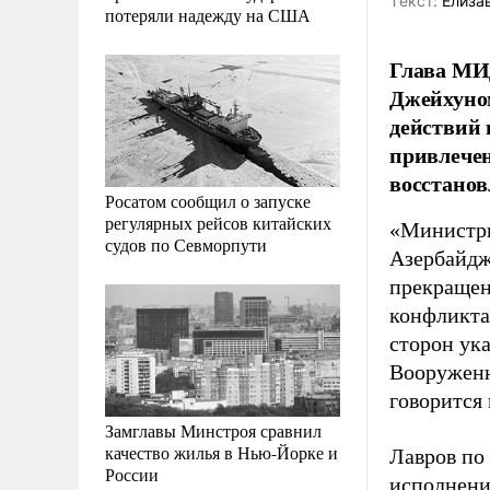
Tекст:
Елизав
потеряли надежду на США
Глава МИД
Джейхуно
действий 
привлече
восстанов
Росатом сообщил о запуске
регулярных рейсов китайских
«Министры
судов по Севморпути
Азербайдж
прекращен
конфликта
сторон ук
Вооруженн
говорится
Замглавы Минстроя сравнил
качество жилья в Нью-Йорке и
Лавров по
России
исполнени