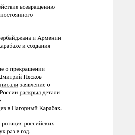
ействие возвращению
 постоянного
Азербайджана и Армении
арабахе и создания
ие о прекращении
 Дмитрий Песков
дписали
заявление о
 России
раскрыл
детали
е
ев в Нагорный Карабах.
 ротация российских
х раз в год.