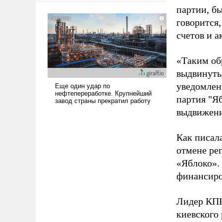
американские арсеналы.
партии, б
Сложившаяся ситуация
говорится,
означает многолетний период
счетов и 
уязвимости США, например,
перед Китаем.
«Таким об
выдвинуты
уведомлени
партия "Я
выдвижения
Как писал
отмене ре
«Яблоко».
финансиро
Лидер КП
киевского