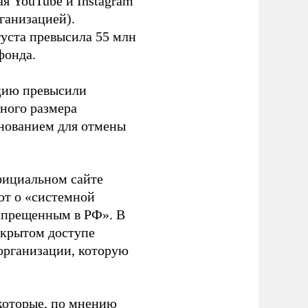
я YouTube и Instagram
ганизацией).
густа превысила 55 млн
фонда.
ацию превысили
ного размера
основанием для отмены
фициальном сайте
ют о «системной
апрещенным в РФ». В
ткрытом доступе
организации, которую
которые, по мнению