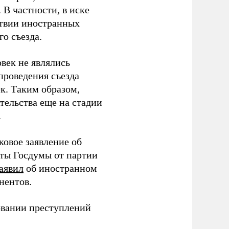
В частности, в иске
тствии иностранных
о съезда.
век не являлись
проведения съезда
ек. Таким образом,
тельства еще на стадии
.
ковое заявление об
аты Госдумы от партии
аявил
об иностранном
нентов.
овании преступлений