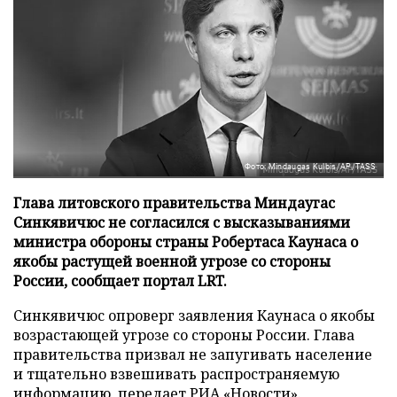
Фото: Mindaugas Kulbis/AP/TASS
Глава литовского правительства Миндаугас
Синкявичюс не согласился с высказываниями
министра обороны страны Робертаса Каунаса о
якобы растущей военной угрозе со стороны
России, сообщает портал LRT.
Синкявичюс опроверг заявления Каунаса о якобы
возрастающей угрозе со стороны России. Глава
правительства призвал не запугивать население
и тщательно взвешивать распространяемую
информацию, передает
РИА «Новости»
.