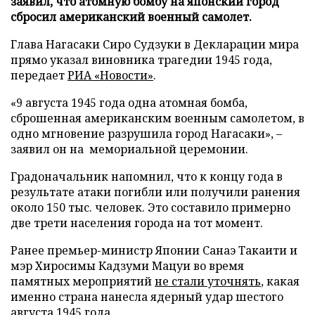
заявил, что атомную бомбу на японский город
сбросил американский военный самолет.
Глава Нагасаки Сиро Судзуки в Декларации мира
прямо указал виновника трагедии 1945 года,
передает
РИА «Новости»
.
«9 августа 1945 года одна атомная бомба,
сброшенная американским военным самолетом, в
одно мгновение разрушила город Нагасаки», –
заявил он на мемориальной церемонии.
Градоначальник напомнил, что к концу года в
результате атаки погибли или получили ранения
около 150 тыс. человек. Это составило примерно
две трети населения города на тот момент.
Ранее премьер-министр Японии Санаэ Такаити и
мэр Хиросимы Кадзуми Мацуи во время
памятных мероприятий
не стали уточнять
, какая
именно страна нанесла ядерный удар шестого
августа 1945 года.