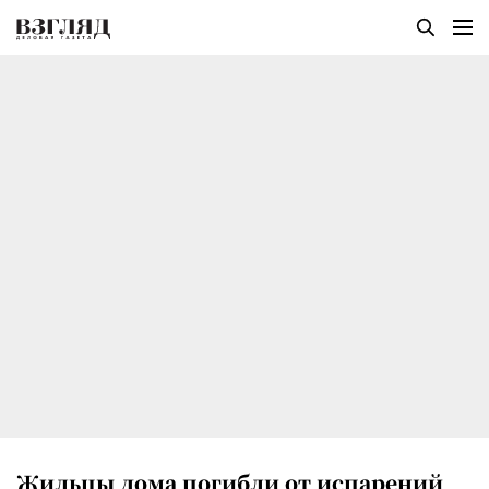
Жильцы дома погибли от испарений