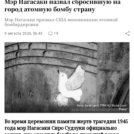
Мэр Нагасаки назвал сбросившую на
город атомную бомбу страну
Мэр Нагасаки признал США виновниками атомной
бомбардировки
9 августа 2026, 06:43
19
Фото: Keith Levit/STRKHL/Global Look
Press
Во время церемонии памяти жертв трагедии 1945
года мэр Нагасаки Сиро Судзуки официально