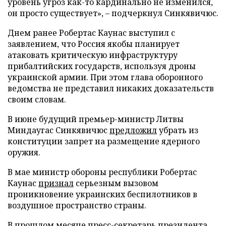
уровень угроз как-то кардинально не изменился,
он просто существует», – подчеркнул Синкявичюс.
Днем ранее Робертас Каунас выступил с
заявлением, что Россия якобы планирует
атаковать критическую инфраструктуру
прибалтийских государств, используя дроны
украинской армии. При этом глава оборонного
ведомства не представил никаких доказательств
своим словам.
В июне будущий премьер-министр Литвы
Миндаугас Синкявичюс
предложил
убрать из
конституции запрет на размещение ядерного
оружия.
В мае министр обороны республики Робертас
Каунас
признал
серьезным вызовом
проникновение украинских беспилотников в
воздушное пространство страны.
В прошлом месяце пресс-секретарь президента