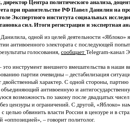
, директор Центра политического анализа, доце
тета при правительстве РФ Павел Данилин на п
толе Экспертного института социальных исслед
становка сил. Итоги регистрации и экспертная ан
 Данилила, одной из целей деятельности «Яблоко» 
ртии антивоенного электората с последующей попыт
результаты голосования,
сообщает
Telegram-канал 
– это инструмент внешнего вмешательства в наши в
зованию партии очевидны – дестабилизация ситуаци
т двойственный характер. С одной стороны, партию
, объединяющий антивоенную и антигосударственну
юся возможность по закону после двадцатых чисел
 без цензуры и ограничений. С другой, «Яблоко» н
 с целью обвинить власти России в цензуре и в стра
й «оппозицией», – говорит политолог.