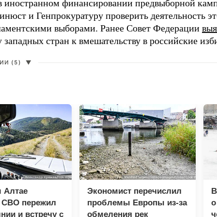
в иностранном финансировании предвыборной кам
нюст и Генпрокуратуру проверить деятельность э
ламентскими выборами. Ранее Совет Федерации
выя
у западных стран к вмешательству в российские изб
И (5)
▼
 Алтае
Экономист перечислил
В
к СВО пережил
проблемы Европы из-за
о
нии и встречу с
обмеления рек
ч