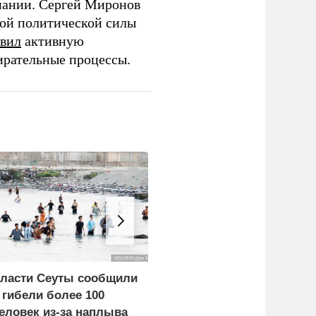
пании. Сергей Миронов
той политической силы
вил
активную
ирательные процессы.
ласти Сеуты сообщили
Российские
 гибели более 100
синхронистки выиграли
еловек из-за наплыва
золото на чемпионате