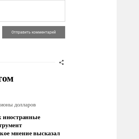
том
лионы долларов
х иностранные
струмент
кое мнение высказал