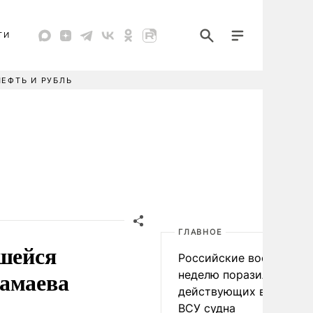
ТИ
НЕФТЬ И РУБЛЬ
ГЛАВНОЕ
вшейся
Российские военные за
Мамаева
неделю поразили 34
действующих в интере
ВСУ судна