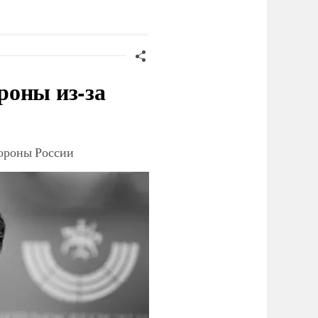
игрантов
Европы в Париже
роны из-за
тороны России