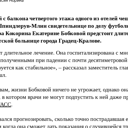
асия Норина
с балкона четвертого этажа одного из отелей ч
Шпиндлерув-Млин свидетельнице по делу футбол
а Кокорина Екатерине Бобковой предстоит длите
ской больнице города Градец-Кралове.
т длительное лечение. Она госпитализирована с м
 полученными при падении с почти десятиметровой 
уется как стабильное», – рассказал заместитель гл
шл.
вам, жизни Бобковой ничего не угрожает, однако он
 в котором врачи не могут подпустить к ней даже 
ТАСС
.
ался прогнозировать, сколько точно пострадавшая е
 когда она сможет дать показания о случившейся тр