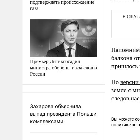
подтверждать происхождение
газа
Напомним
балкона от
Премьер Литвы осадил
пришлось 
министра обороны из-за слов о
России
По
версии
земле с м
следов на
Захарова объяснила
выпад президента Польши
Вы можете к
комплексами
политике по 