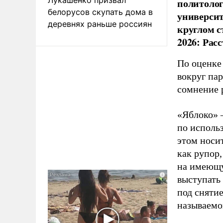
политолог
белорусов скупать дома в
универси
деревнях раньше россиян
круглом с
2026: Рас
По оценке
вокруг па
сомнение 
«Яблоко» 
по исполь
этом носи
как рупор
на имеющу
выступать
под снятие
называемо