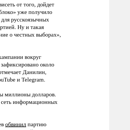
висеть от того, дойдет
блоко» уже получило
а для русскоязычных
ртией. Ну и такая
ние о честных выборах»,
кампании вокруг
о зафиксировано около
 отмечает Данилин,
ouTube и Telegram.
ны миллионы долларов.
ю сеть информационных
ев
обвинил
партию