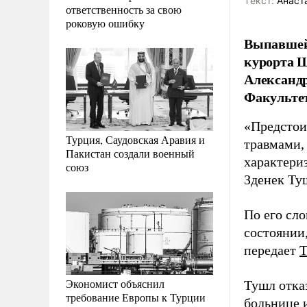
Tекст:
Анаст
ответственность за свою
роковую ошибку
Выпавшей 
курорта 
Александр
Факультет
«Предстои
Турция, Саудовская Аравия и
травмами,
Пакистан создали военный
характериз
союз
Зденек Ту
По его сло
состоянии,
передает
Экономист объяснил
Тушл отказ
требование Европы к Турции
больнице и