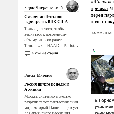
мужественным и твердым под
«Яблоко» 
ударами судьбы, брать на себя
Борис Джерелиевский
призвал
Ми
ответственность, помогать
перед пар
Сможет ли Пентагон
слабым, идти вперед и
перестроить ВПК США
подготовк
адаптироваться.
Только для того, чтобы
КОММЕНТАРИ
вернуться к довоенному
объему запасов ракет
Tomahawk, THAAD и Patriot
США потребуется более трех
4 комментария
лет. Даже небольшая война с
Ираном опустошила
американские арсеналы.
Сложившаяся ситуация
Геворг Мирзаян
означает многолетний период
Россия ничего не должна
уязвимости США, например,
Армении
перед Китаем.
Москва системно и жестко
В Горном
разрушает тот фантастический
участни
мир, который Пашинян рисует
удар мол
для армянского населения.