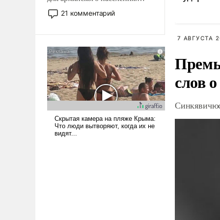
медведе
Мир, где политические
21 комментарий
прожекты будут безусловно
оплачиваться за счет
7 АВГУСТА 2
российских
налогоплательщиков и где
Премь
Еревану за свои поступки не
нужно отвечать.
слов о
Синкявичюс