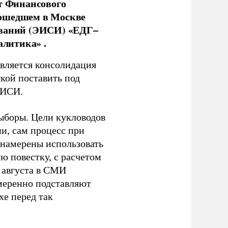
нт Финансового
рошедшем в Москве
ований (ЭИСИ) «ЕДГ–
алитика» .
является консолидация
кой поставить под
ЭИСИ.
ыборы. Цели кукловодов
и, сам процесс при
 намерены использовать
ю повестку, с расчетом
 августа в СМИ
амеренно подставляют
хе перед так