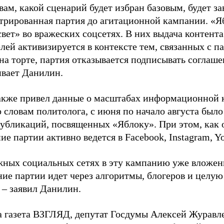
вам, какой сценарий будет избран базовым, будет за
стрированная партия до агитационной кампании. «Я
свет» во вражеских соцсетях. В них выдача контент
лей активизируется в контексте тем, связанных с па
на торте, партия отказывается подписывать соглаше
ивает Данилин.
акже привел данные о масштабах информационной 
о словам политолога, с июня по начало августа был
 публикаций, посвященных «Яблоку». При этом, как
е партии активно ведется в Facebook, Instagram, Y
жных социальных сетях в эту кампанию уже вложе
ие партии идет через алгоритмы, блогеров и целу
 – заявил Данилин.
а газета ВЗГЛЯД, депутат Госдумы Алексей Журавл