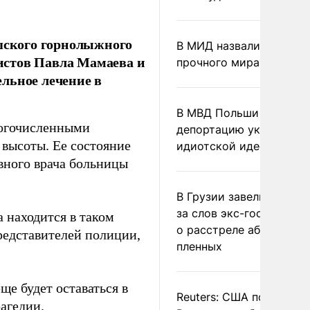
ешского горнолыжного
В МИД назвали условия
истов Павла Мамаева и
прочного мира на Укра
льное лечение в
В МВД Польши назвали
ногочисленными
депортацию украинцев
высоты. Ее состояние
идиотской идеей
авного врача больницы
В Грузии завели дело и
за слов экс-госминист
а находится в таком
о расстреле абхазских
представителей полиции,
пленных
ще будет оставаться в
Reuters: США попросил
агедии.