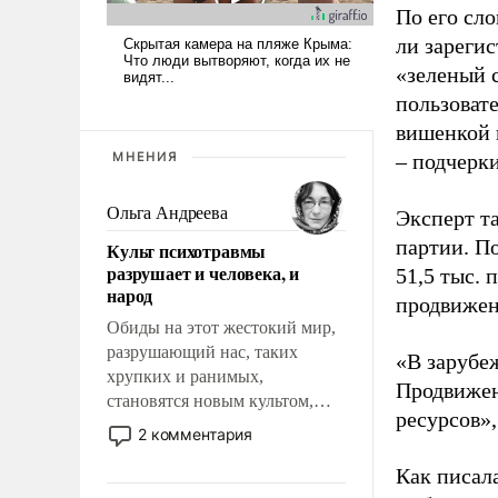
По его сло
ли зареги
«зеленый 
пользовате
вишенкой 
МНЕНИЯ
– подчерк
Ольга Андреева
Эксперт т
партии. П
Культ психотравмы
разрушает и человека, и
51,5 тыс.
народ
продвижени
Обиды на этот жестокий мир,
разрушающий нас, таких
«В зарубе
хрупких и ранимых,
Продвижен
становятся новым культом,
ресурсов»,
постепенно вытесняя и
2 комментария
отменяя традиционное
Как писал
требование к человеку – быть