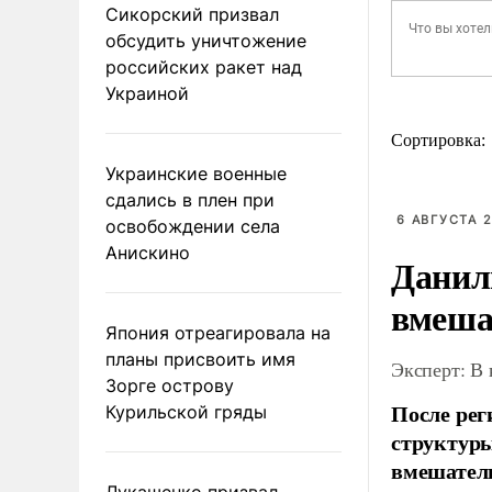
Сикорский призвал
обсудить уничтожение
российских ракет над
Украиной
Сортировка:
Украинские военные
сдались в плен при
6 АВГУСТА 2
освобождении села
Анискино
Данил
вмеша
Япония отреагировала на
планы присвоить имя
Эксперт: В
Зорге острову
После рег
Курильской гряды
структуры
вмешатель
Лукашенко призвал