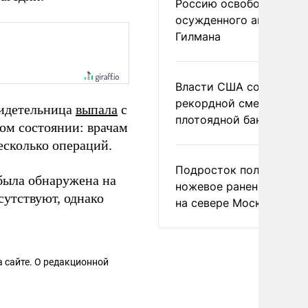
Россию освободить
осужденного американ
Гилмана
Власти США сообщили 
рекордной смертности 
видетельница
выпала
с
плотоядной бактерии
ком состоянии: врачам
есколько операций.
Подросток получил
 была обнаружена на
ножевое ранение в дра
утствуют, однако
на севере Москвы
 сайте. О редакционной