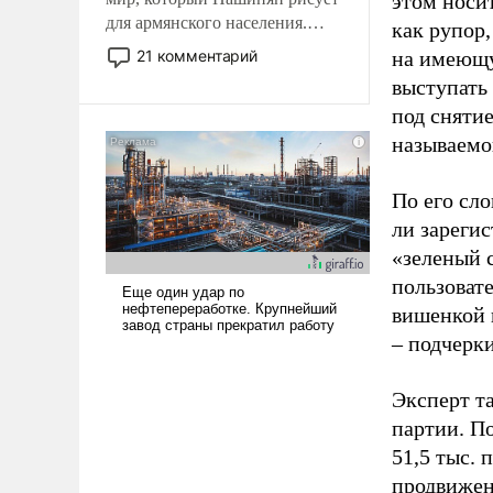
этом носи
для армянского населения.
как рупор
Мир, где политические
21 комментарий
на имеющу
прожекты будут безусловно
выступать
оплачиваться за счет
под снятие
российских
называемо
налогоплательщиков и где
Еревану за свои поступки не
нужно отвечать.
По его сло
ли зареги
«зеленый 
пользовате
вишенкой 
– подчерк
Эксперт т
партии. П
51,5 тыс.
продвижени