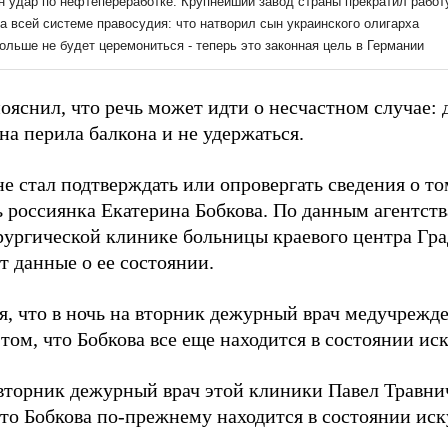
яснил, что речь может идти о несчастном случае: д
на перила балкона и не удержаться.
е стал подтверждать или опровергать сведения о т
ь россиянка Екатерина Бобкова. По данным агентств
рургической клинике больницы краевого центра Гра
т данные о ее состоянии.
я, что в ночь на вторник дежурный врач медучрежд
том, что Бобкова все еще находится в состоянии ис
 вторник дежурный врач этой клиники Павел Травн
что Бобкова по-прежнему находится в состоянии ис