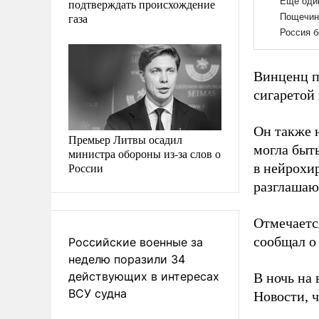
подтверждать происхождение
газа
Винценц по
сигаретой 
Он также н
Премьер Литвы осадил
могла быт
министра обороны из-за слов о
России
в нейрохи
разглашаю
Отмечаетс
сообщал о 
Российские военные за
неделю поразили 34
действующих в интересах
В ночь на
ВСУ судна
Новости, 