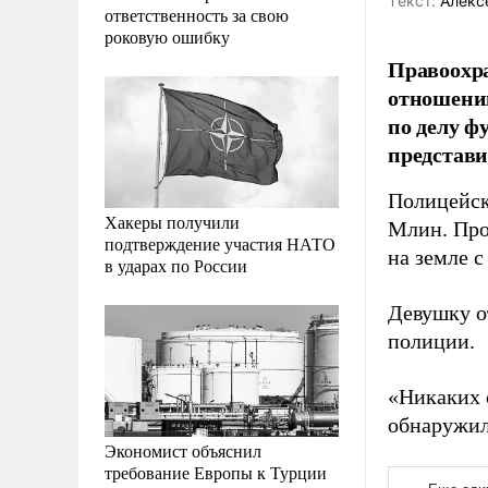
Tекст:
Алекс
ответственность за свою
роковую ошибку
Правоохра
отношени
по делу ф
представи
Полицейск
Хакеры получили
Млин. Про
подтверждение участия НАТО
на земле 
в ударах по России
Девушку о
полиции.
«Никаких 
обнаружила
Экономист объяснил
требование Европы к Турции