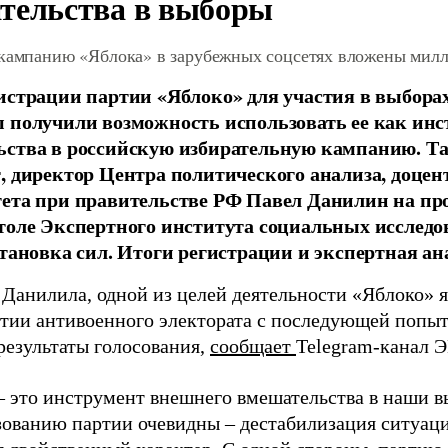
тельства в выборы
 кампанию «Яблока» в зарубежных соцсетях вложены мил
истрации партии «Яблоко» для участия в выбора
 получили возможность использовать ее как ин
ства в российскую избирательную кампанию. Та
, директор Центра политического анализа, доце
тета при правительстве РФ Павел Данилин на п
толе Экспертного института социальных исслед
становка сил. Итоги регистрации и экспертная ан
 Данилила, одной из целей деятельности «Яблоко» 
ртии антивоенного электората с последующей попыт
результаты голосования,
сообщает
Telegram-канал 
– это инструмент внешнего вмешательства в наши в
зованию партии очевидны – дестабилизация ситуаци