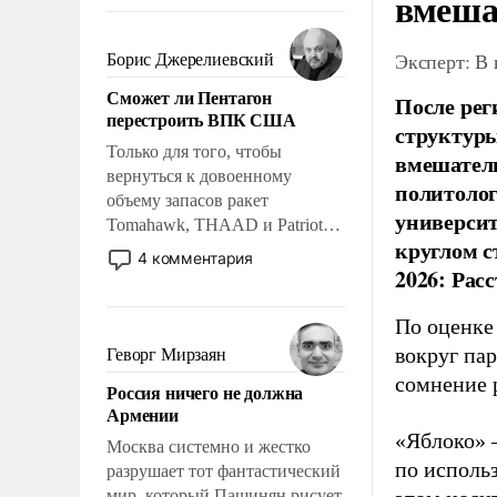
вмеша
требование к человеку – быть
мужественным и твердым под
ударами судьбы, брать на себя
Эксперт: В
Борис Джерелиевский
ответственность, помогать
Сможет ли Пентагон
После рег
слабым, идти вперед и
перестроить ВПК США
адаптироваться.
структуры
Только для того, чтобы
вмешатель
вернуться к довоенному
политолог
объему запасов ракет
универси
Tomahawk, THAAD и Patriot
круглом с
США потребуется более трех
4 комментария
2026: Рас
лет. Даже небольшая война с
Ираном опустошила
американские арсеналы.
По оценке
Сложившаяся ситуация
вокруг па
Геворг Мирзаян
означает многолетний период
сомнение 
Россия ничего не должна
уязвимости США, например,
Армении
перед Китаем.
«Яблоко» 
Москва системно и жестко
по исполь
разрушает тот фантастический
мир, который Пашинян рисует