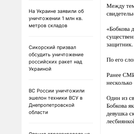
Между тем
На Украине заявили об
свидетель
уничтожении 1 млн кв.
метров складов
«Бобкова д
существенн
защитник.
Сикорский призвал
обсудить уничтожение
По его сл
российских ракет над
Украиной
Ранее С
несколько
ВС России уничтожили
Один из с
эшелон техники ВСУ в
Днепропетровской
Бобкова я
области
девушка ск
лесбиянко
Япония отреагировала на