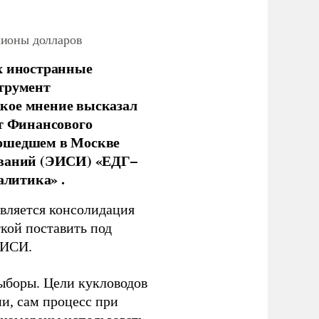
лионы долларов
х иностранные
струмент
кое мнение высказал
нт Финансового
рошедшем в Москве
ований (ЭИСИ) «ЕДГ–
алитика» .
является консолидация
кой поставить под
ЭИСИ.
ыборы. Цели кукловодов
и, сам процесс при