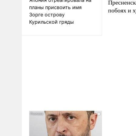
Пресненс
планы присвоить имя
побоях и х
Зорге острову
Курильской гряды