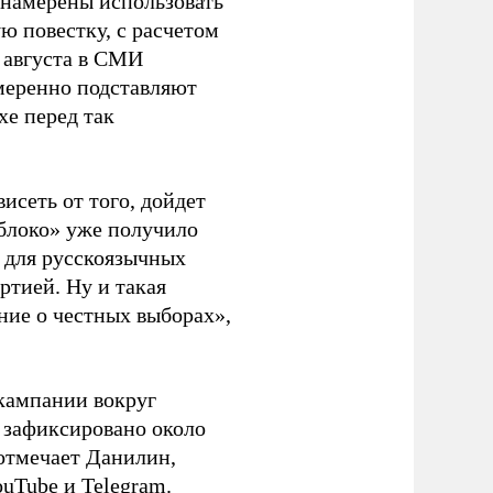
 намерены использовать
ю повестку, с расчетом
 августа в СМИ
амеренно подставляют
хе перед так
висеть от того, дойдет
блоко» уже получило
а для русскоязычных
ртией. Ну и такая
ние о честных выборах»,
кампании вокруг
о зафиксировано около
 отмечает Данилин,
ouTube и Telegram.