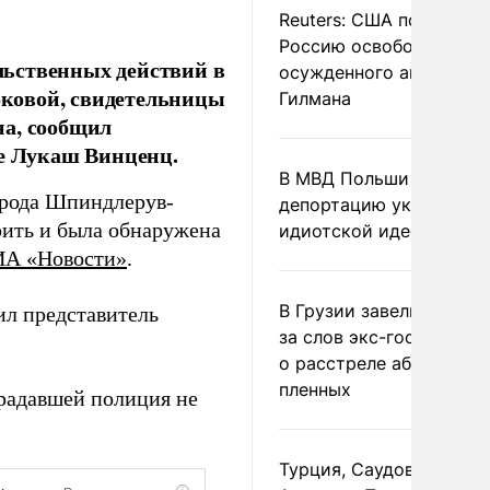
Reuters: США попросил
Россию освободить
льственных действий в
осужденного американ
ковой, свидетельницы
Гилмана
на, сообщил
ве Лукаш Винценц.
В МВД Польши назвали
города Шпиндлерув-
депортацию украинцев
ить и была обнаружена
идиотской идеей
ИА «Новости»
.
В Грузии завели дело и
ил представитель
за слов экс-госминист
о расстреле абхазских
пленных
радавшей полиция не
Турция, Саудовская