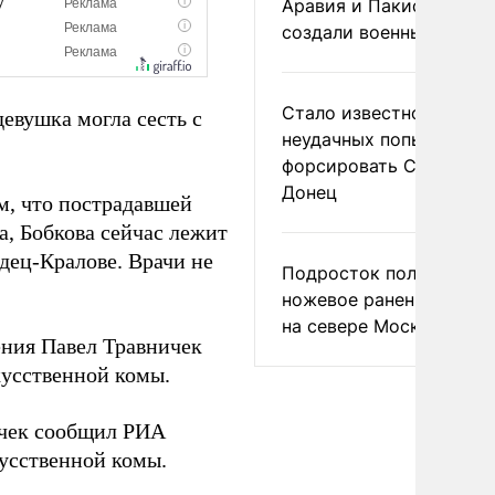
Аравия и Пакистан
создали военный союз
Стало известно о
евушка могла сесть с
неудачных попытках ВС
форсировать Северски
Донец
ом, что пострадавшей
а, Бобкова сейчас лежит
дец-Кралове. Врачи не
Подросток получил
ножевое ранение в дра
на севере Москвы
ения Павел Травничек
кусственной комы.
ичек сообщил РИА
кусственной комы.