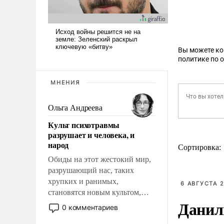
Вы можете к
политике по 
МНЕНИЯ
Ольга Андреева
Культ психотравмы
разрушает и человека, и
народ
Сортировка:
Обиды на этот жестокий мир,
разрушающий нас, таких
хрупких и ранимых,
6 АВГУСТА 2
становятся новым культом,
Данил
постепенно вытесняя и
0 комментариев
отменяя традиционное