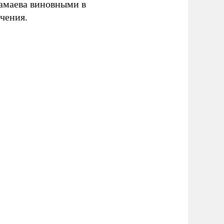
амаева виновными в
ючения.