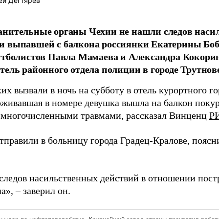
ей Дегтярев
нительные органы Чехии не нашли следов наси
и выпавшей с балкона россиянки Екатерины Боб
утболистов Павла Мамаева и Александра Кокори
тель районного отдела полиции в городе Трутно
их вызвали в ночь на субботу в отель курортного 
живавшая в номере девушка вышла на балкон покур
с многочисленными травмами, рассказал Винценц
Р
тправили в больницу города Градец-Кралове, поясн
следов насильственных действий в отношении пост
», – заверил он.