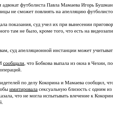
 адвокат футболиста Павла Мамаева Игорь Бушмано
ницы не сможет повлиять на апелляцию футболисто
ала показания, суд учел их при вынесении приговор
ого там не было, кроме того, что есть на видеозапи
овам, суд апелляционной инстанции может учитыват
МИ
сообщали
, что Бобкова выпала из окна в Чехии, п
 операций.
видетелей по делу Кокорина и Мамаева сообщил, чт
кобы
имитировала
сексуальную близость с одним из
азала, что не могла испытывать влечение к Кокорин
й.