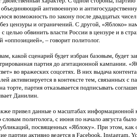
т двойственный характер. С одной стороны, партию
, объединяющий антивоенную и антигосударственну
юся возможность по закону после двадцатых чисел
 без цензуры и ограничений. С другой, «Яблоко» н
 с целью обвинить власти России в цензуре и в стра
й «оппозицией», – говорит политолог.
вам, какой сценарий будет избран базовым, будет за
стрированная партия до агитационной кампании. «Я
свет» во вражеских соцсетях. В них выдача контент
лей активизируется в контексте тем, связанных с па
на торте, партия отказывается подписывать соглаше
ивает Данилин.
акже привел данные о масштабах информационной 
о словам политолога, с июня по начало августа был
 публикаций, посвященных «Яблоку». При этом, как
е партии активно ведется в Facebook, Instagram, Y