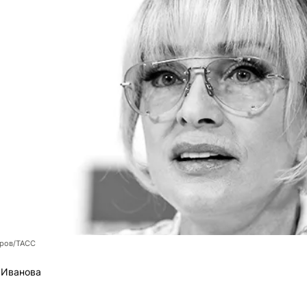
оров/ТАСС
 Иванова