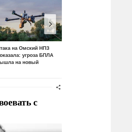
така на Омский НПЗ
Скрытая камера на
оказала: угроза БПЛА
пляже Крыма: Что люд
ышла на новый
вытворяют, когда их не
ровень
видят...
воевать с