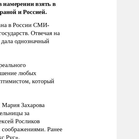
 намерении взять в
раной и Россией.
на в России СМИ-
государств. Отвечая на
 дала однозначный
 реального
решение любых
оптимистом, который
 Мария Захарова
ельницы за
ексей Росликов
 соображениями. Ранее
с Рус».