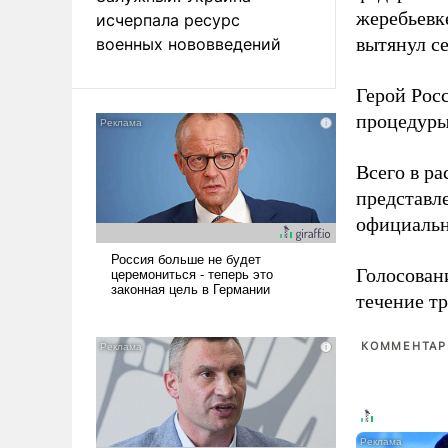
жеребьевк
исчерпала ресурс
вытянул с
военных нововведений
Герой Рос
процедуры
Всего в р
представл
официальн
Голосовани
течение тр
КОММЕНТАРИ