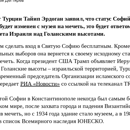
ей Дегтярев
 Турции Тайип Эрдоган заявил, что статус Софий
будет изменен с музея на мечеть, это будет отве
ета Израиля над Голанскими высотами.
 сделать вход в Святую Софию бесплатным. Кроме 
ьных выборов она вернется к своему исходному стат
мечеть. Когда президент США Трамп объявляет Иер
а Голанские высоты – израильской территорией, Ту
 временный председатель Организации исламского со
передает
РИА «Новости»
со ссылкой на телеканал T
той Софии в Константинополе некогда был самым 
ком мире, после захвата города и падения Византи
в мечеть, но с 1934 года здание стало музеем, а в 1
в список Всемирного наследия ЮНЕСКО.