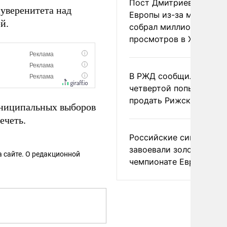
Пост Дмитриева о гибе
уверенитета над
Европы из-за мигранто
й.
собрал миллион
просмотров в X
В РЖД сообщили о
четвертой попытке
продать Рижский вокза
муниципальных выборов
ечеть.
Российские синхронис
завоевали золото на
 сайте. О редакционной
чемпионате Европы