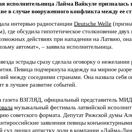
я исполнительница Лайма Вайкуле призналась в
ие в случае вооруженного конфликта между ее ст
дала интервью радиостанции
Deutsche Welle
(призна
), где обсудила гипотетическое столкновение двух 
возможных действиях при нападении на Латвию, она
возьму автомат», – заявила исполнительница.
везда эстрады сразу сделала оговорку о нежелании
ития. Певица подчеркнула надежду на мирное раз
чий между соседними странами. Она назвала себя 
ит в лучшее развитие событий.
а газета ВЗГЛЯД, официальный представитель МИД
овала
музыкальный фестиваль латвийской исполнит
цию советского формата. Депутат Рижской думы Ал
нтироссийские заявления певицы конъюнктурными
й суд
лишил
артистку доли в компании «Лайма-Люк