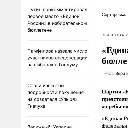
Путин прокомментировал
Сортировка:
первое место «Единой
России» в избирательном
бюллетене
5 АВГУСТА 2
«Един
Памфилова назвала число
бюлле
участников спецоперации
на выборах в Госдуму
Tекст:
Вера 
Стали известны
Партия «Е
подробности покушения
предстоящ
на создателя «Упыря»
жеребьевк
Ткачука
«Единая Р
федеральн
Залужный: Украина