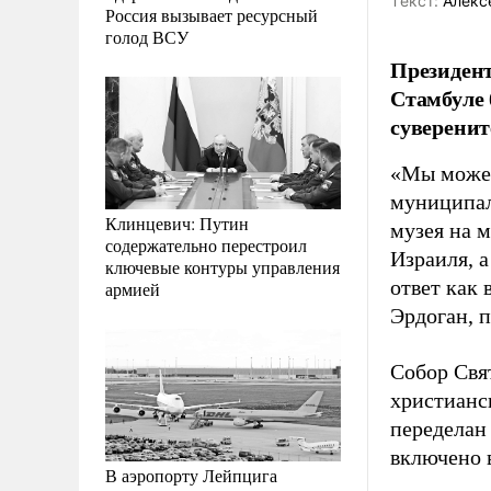
Tекст:
Алекс
Россия вызывает ресурсный
голод ВСУ
Президент
Стамбуле 
суверенит
«Мы можем
муниципал
Клинцевич: Путин
музея на 
содержательно перестроил
Израиля, 
ключевые контуры управления
ответ как
армией
Эрдоган, 
Собор Свя
христианс
переделан 
включено 
В аэропорту Лейпцига