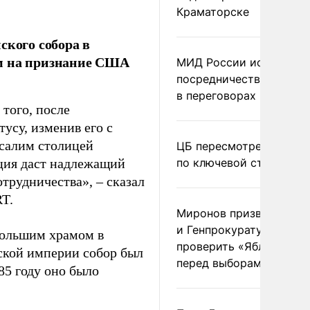
Краматорске
ского собора в
том на признание США
МИД России исключил
посредничество Герма
в переговорах по Украи
того, после
усу, изменив его с
усалим столицей
ЦБ пересмотрел прогно
рция даст надлежащий
по ключевой ставке
трудничества», – сказал
RT.
Миронов призвал Миню
и Генпрокуратуру
большим храмом в
проверить «Яблоко»
йской империи собор был
перед выборами
985 году оно было