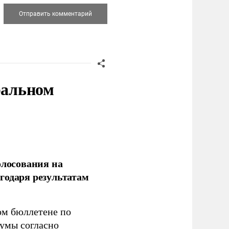
ральном
олосования на
годаря результатам
ом бюллетене по
думы согласно