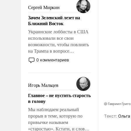
псевдонаучной фантастики,
Сергей Миркин
стало всерьез обсуждаемой
Зачем Зеленский лезет на
идеей.
Ближний Восток
Украинские лоббисты в США
использовали все свои
возможности, чтобы повлиять
на Трампа в вопросе
предоставления вооружений
0 комментариев
своим нанимателям. Вероятно,
кому-то из тех, кто
консультирует Киев, пришла в
голову мысль: хорошо бы
Игорь Мальцев
продемонстрировать, что
Главное – не пустить старость
Украина вступила в
в голову
вооруженное противостояние
@ Гавриил Григ
с Ираном.
Мы наблюдаем реальный
прорыв в теме, которую по
Tекст:
Ольга
привычке называем
«старостью». Кстати, и слово-