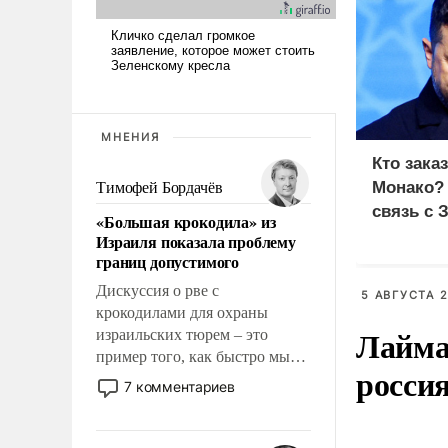
МНЕНИЯ
Кто зака
Монако?
Тимофей Бордачёв
связь с 
«Большая крокодила» из
Израиля показала проблему
границ допустимого
Дискуссия о рве с
5 АВГУСТА 2
крокодилами для охраны
Лайма 
израильских тюрем – это
пример того, как быстро мы
росси
двигаемся по пути
7 комментариев
революционных изменений.
То, что несколько лет назад
было образом для