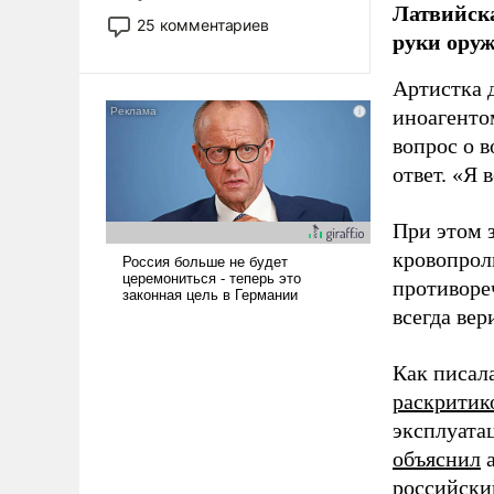
Латвийска
то это уже стараются не
25 комментариев
руки оруж
использовать – так же, как
«бабка», «дед», – хотя бы в
Артистка 
образованной среде, потому
что оно уже несет негативные
иноагентом
коннотации.
вопрос о 
ответ. «Я 
При этом з
кровопрол
противоре
всегда вер
Как писал
раскритик
эксплуата
объяснил
а
российски