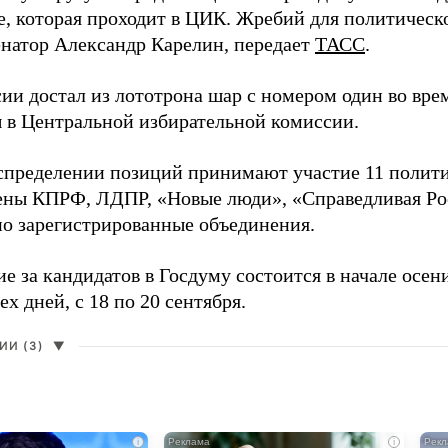
е, которая проходит в ЦИК. Жребий для политическ
енатор Александр Карелин, передает
ТАСС
.
сии достал из лототрона шар с номером один во вр
 в Центральной избирательной комиссии.
аспределении позиций принимают участие 11 полити
ены КПРФ, ЛДПР, «Новые люди», «Справедливая Ро
о зарегистрированные объединения.
е за кандидатов в Госдуму состоится в начале осен
ех дней, с 18 по 20 сентября.
И (3)
▼
i
i