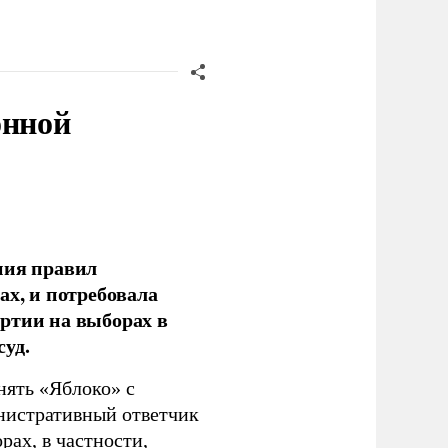
онной
ния правил
ах, и потребовала
ртии на выборах в
уд.
нять «Яблоко» с
инистративный ответчик
ах, в частности,