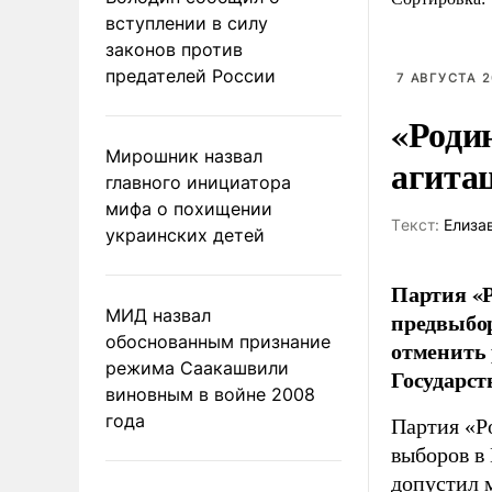
вступлении в силу
законов против
предателей России
7 АВГУСТА 2
«Роди
Мирошник назвал
агита
главного инициатора
мифа о похищении
Tекст:
Елиза
украинских детей
Партия «Р
МИД назвал
предвыбор
обоснованным признание
отменить 
режима Саакашвили
Государст
виновным в войне 2008
года
Партия «Р
выборов в
допустил 