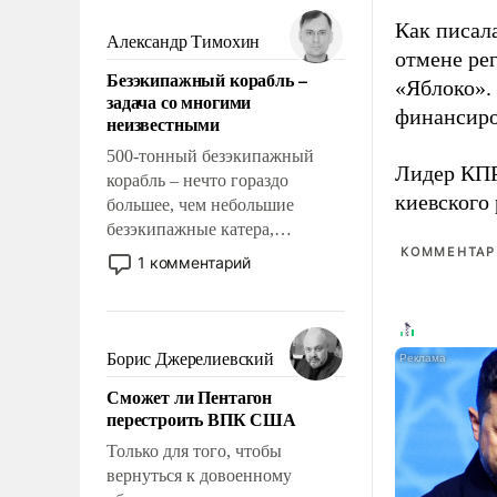
мужественным и твердым под
Как писал
ударами судьбы, брать на себя
Александр Тимохин
отмене ре
ответственность, помогать
Безэкипажный корабль –
слабым, идти вперед и
«Яблоко».
задача со многими
адаптироваться.
финансиро
неизвестными
500-тонный безэкипажный
Лидер КП
корабль – нечто гораздо
киевского
большее, чем небольшие
безэкипажные катера,
применение которых уже
КОММЕНТАРИ
1 комментарий
стало обыденностью. Задача по
созданию такого корабля очень
сложна и амбициозна. Однако
и ее реализация радикально
Борис Джерелиевский
поднимет наши боевые
Сможет ли Пентагон
возможности.
перестроить ВПК США
Только для того, чтобы
вернуться к довоенному