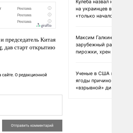
Кулеба назвал нападени
на украинцев в Польше
«только началом»
Максим Галкин добавил
 и председатель Китая
зарубежный райдер
т
, дав старт открытию
пирожки, хрен и морс
Ученые в США назвали 
 сайте. О редакционной
ягоды причиной
«взрывной» диареи