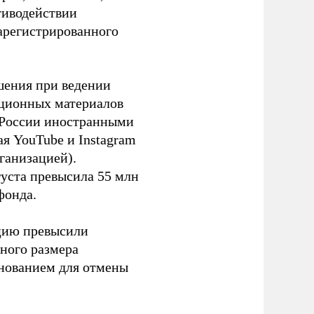
тиводействии
зарегистрированного
шения при ведении
ационных материалов
в России иностранными
я YouTube и Instagram
ганизацией).
густа превысила 55 млн
фонда.
ацию превысили
ного размера
основанием для отмены