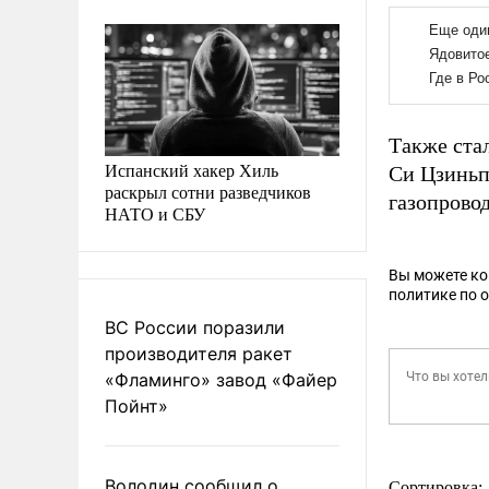
Также ста
Испанский хакер Хиль
Си Цзиньп
раскрыл сотни разведчиков
газопрово
НАТО и СБУ
Вы можете к
политике по 
ВС России поразили
производителя ракет
«Фламинго» завод «Файер
Пойнт»
Володин сообщил о
Сортировка: