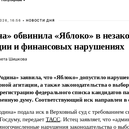
026, 16:56 •
НОВОСТИ ДНЯ
на» обвинила «Яблоко» в незак
ции и финансовых нарушениях
вета Шишкова
одина» заявила, что «Яблоко» допустило наруше
ной агитации, а также законодательства о выбор
регистрацию федерального списка кандидатов па
венную думу. Соответствующий иск направлен в с
одина» подала иск в Верховный суд с требованием с
 Госдуму, передает
ТАСС
. Истец заявляет, что «адм
многочисленные нарушения законодательства о выбор