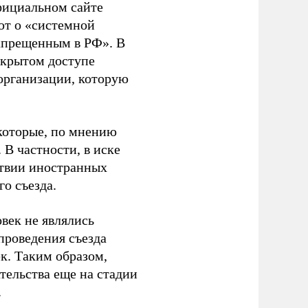
фициальном сайте
ют о «системной
апрещенным в РФ». В
ткрытом доступе
организации, которую
которые, по мнению
В частности, в иске
тствии иностранных
о съезда.
век не являлись
проведения съезда
ек. Таким образом,
тельства еще на стадии
.