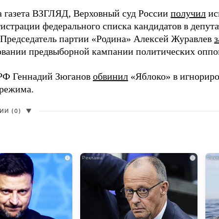
а газета ВЗГЛЯД, Верховный суд России
получил
ис
гистрации федерального списка кандидатов в депут
 Председатель партии «Родина» Алексей Журавлев
з
вании предвыборной кампании политических оппо
РФ Геннадий Зюганов
обвинил
«Яблоко» в игнорир
 режима.
И (0)
▼
i
i