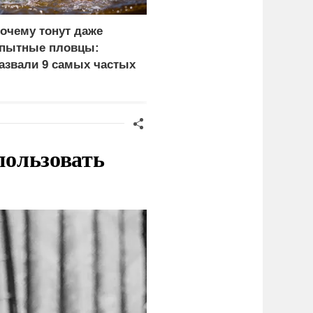
очему тонут даже
Пощечина всей системе
пытные пловцы:
правосудия: что
азвали 9 самых частых
натворил сын
ричин
украинского олигарха
пользовать