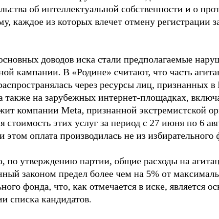
ельства об интеллектуальной собственности и о про
му, каждое из которых влечет отмену регистрации 
основных доводов иска стали предполагаемые нару
ной кампании. В «Родине» считают, что часть агит
распространялась через ресурсы лиц, признанных 
 а также на зарубежных интернет-площадках, включа
жит компании Meta, признанной экстремистской ор
 стоимость этих услуг за период с 27 июня по 6 ав
и этом оплата производилась не из избирательного 
о, по утверждению партии, общие расходы на агит
нный законом предел более чем на 5% от максималь
ного фонда, что, как отмечается в иске, является 
ии списка кандидатов.