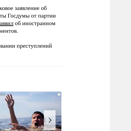
ковое заявление об
аты Госдумы от партии
аявил
об иностранном
нентов.
овании преступлений
i