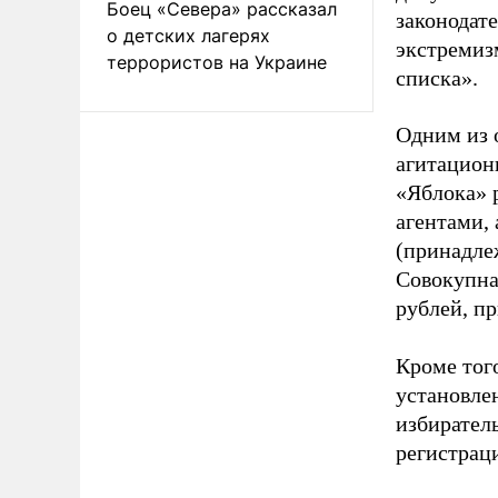
Боец «Севера» рассказал
законодат
о детских лагерях
экстремиз
террористов на Украине
списка».
Одним из 
агитацион
«Яблока» 
агентами,
(принадле
Совокупная
рублей, пр
Кроме тог
установле
избиратель
регистрац