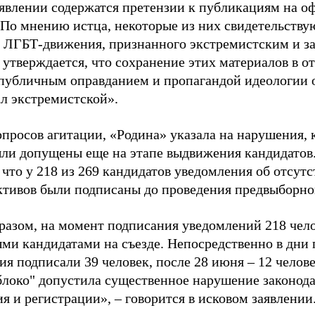
аявлении содержатся претензии к публикациям на о
 По мнению истца, некоторые из них свидетельству
 ЛГБТ-движения, признанного экстремистским и з
 утверждается, что сохранение этих материалов в о
«публичным оправданием и пропагандой идеологии 
ал экстремистской».
просов агитации, «Родина» указала на нарушения, 
ыли допущены еще на этапе выдвижения кандидатов. 
 что у 218 из 269 кандидатов уведомления об отсу
активов были подписаны до проведения предвыборног
разом, на момент подписания уведомлений 218 чело
ми кандидатами на съезде. Непосредственно в дни 
я подписали 39 человек, после 28 июня – 12 челов
блоко" допустила существенное нарушение законода
 и регистрации», – говорится в исковом заявлении