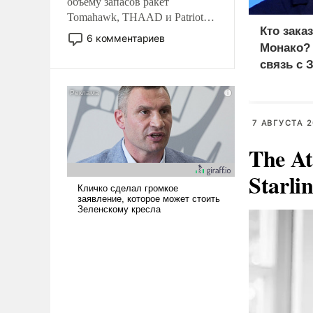
объему запасов ракет
Tomahawk, THAAD и Patriot
Кто зака
США потребуется более трех
6 комментариев
Монако?
лет. Даже небольшая война с
Ираном опустошила
связь с 
американские арсеналы.
Сложившаяся ситуация
означает многолетний период
7 АВГУСТА 2
уязвимости США, например,
перед Китаем.
The At
Starli