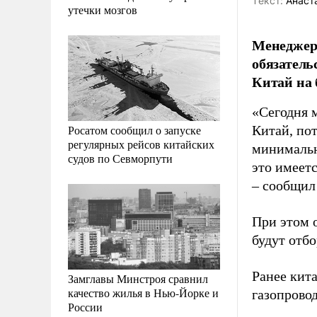
Tекст:
Анаст
утечки мозгов
Менеджер 
обязатель
Китай на 
«Сегодня 
Росатом сообщил о запуске
Китай, по
регулярных рейсов китайских
минимальны
судов по Севморпути
это имеетс
– сообщил
При этом о
будут отбо
Ранее кит
Замглавы Минстроя сравнил
качество жилья в Нью-Йорке и
газопрово
России