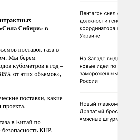
Пентагон снял с
контрактных
должности генерала-
 «Сила Сибири» в
координатора помощи
Украине
ъемов поставок газа в
том. Мы берем
На Западе выдвинули
рдов кубометров в год –
новые идеи по
о 85% от этих объемов»,
замороженным актива
России
ические поставки, какие
Новый главком ВСУ
 проекта.
Драпатый бросил солда
«мясные штурмы»
газа в Китай по
 безопасность КНР.