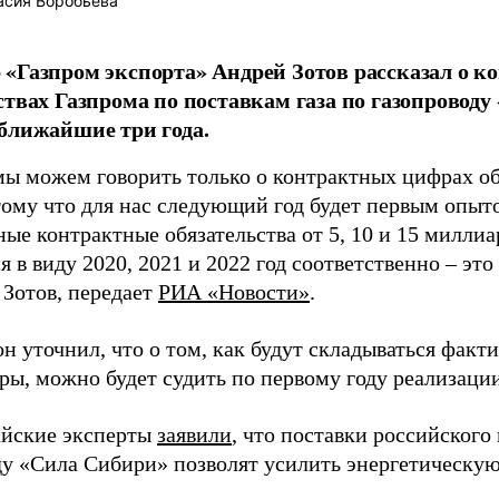
асия Воробьева
«Газпром экспорта» Андрей Зотов рассказал о 
ствах Газпрома по поставкам газа по газопроводу
ближайшие три года.
мы можем говорить только о контрактных цифрах об
тому что для нас следующий год будет первым опы
е контрактные обязательства от 5, 10 и 15 миллиа
я в виду 2020, 2021 и 2022 год соответственно – эт
 Зотов, передает
РИА «Новости»
.
н уточнил, что о том, как будут складываться факт
ры, можно будет судить по первому году реализации
айские эксперты
заявили
, что поставки российского 
ду «Сила Сибири» позволят усилить энергетическую