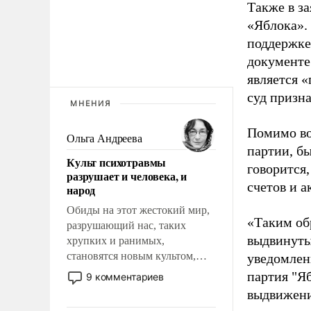
Также в з
«Яблока».
поддержке
документе
является 
суд призн
МНЕНИЯ
Помимо во
Ольга Андреева
партии, б
Культ психотравмы
говорится,
разрушает и человека, и
счетов и 
народ
Обиды на этот жестокий мир,
«Таким об
разрушающий нас, таких
выдвинуты
хрупких и ранимых,
становятся новым культом,
уведомлени
постепенно вытесняя и
партия "Я
9 комментариев
отменяя традиционное
выдвижения
требование к человеку – быть