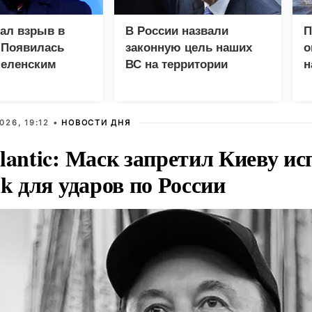
зал взрыв в
В России назвали
П
 Появилась
законную цель наших
о
Зеленским
ВС на территории
н
Германии
п
026, 19:12 •
НОВОСТИ ДНЯ
lantic: Маск запретил Киеву ис
nk для ударов по России