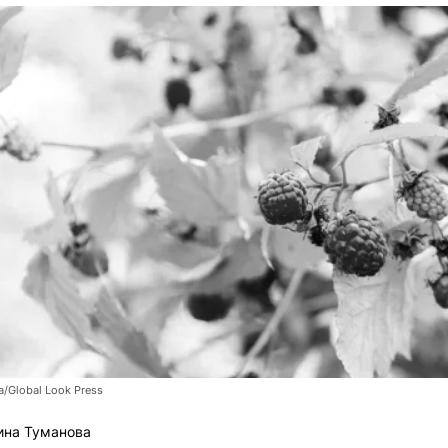
/Global Look Press
ина Туманова