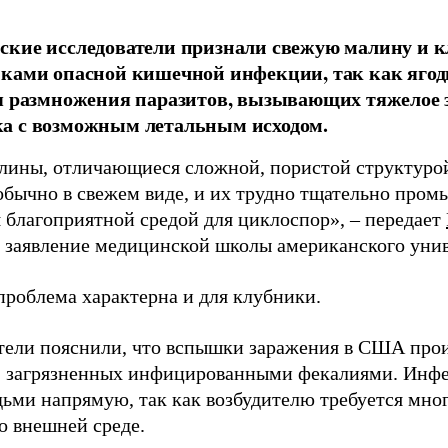
кие исследователи признали свежую малину и 
ками опасной кишечной инфекции, так как ягод
я размножения паразитов, вызывающих тяжелое 
а с возможным летальным исходом.
лины, отличающиеся сложной, пористой структурой
обычно в свежем виде, и их трудно тщательно пром
я благоприятной средой для циклоспор», – передает
заявление медицинской школы американского унив
проблема характерна и для клубники.
тели пояснили, что вспышки заражения в США прои
, загрязненных инфицированными фекалиями. Инфе
ьми напрямую, так как возбудителю требуется мног
о внешней среде.