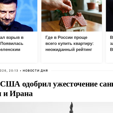
зал взрыв в
Где в России проще
В
 Появилась
всего купить квартиру:
з
Зеленским
неожиданный рейтинг
В
Г
026, 20:13 •
НОВОСТИ ДНЯ
 США одобрил ужесточение сан
и и Ирана