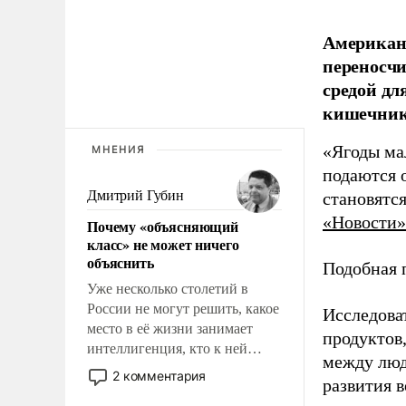
Американс
переносчи
средой дл
кишечник
«Ягоды ма
МНЕНИЯ
подаются 
Дмитрий Губин
становятс
«Новости»
Почему «объясняющий
класс» не может ничего
объяснить
Подобная 
Уже несколько столетий в
России не могут решить, какое
Исследова
место в её жизни занимает
продуктов
интеллигенция, кто к ней
между люд
принадлежит, а кого из неё
2 комментария
развития в
исключили с правом