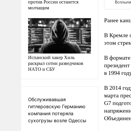
против России останется
молчащим
Ранее кан
В Кремле о
этом стрем
Испанский хакер Хиль
В формате
раскрыл сотни разведчиков
президент
НАТО и СБУ
в 1994 год
В 2014 го
марта пре
Обслуживавшая
G7 подгот
гитлеровскую Германию
напряженн
компания потеряла
Объединен
сухогрузы возле Одессы