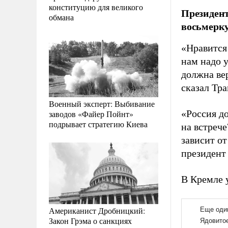
конституцию для великого
Президент
обмана
восьмерку
«Нравится
нам надо у
должна ве
сказал Тр
Военный эксперт: Выбивание
«Россия до
заводов «Файер Пойнт»
подрывает стратегию Киева
на встрече
зависит от
президен
В Кремле
Американист Дробницкий:
Закон Грэма о санкциях