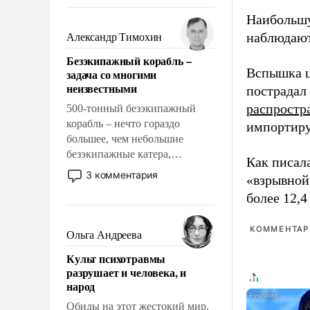
восстановления и без оного. И
чем она отличается от просто
Наибольшу
образованных людей. Иногда
наблюдают
Александр Тимохин
казалось, что эти вопросы
Безэкипажный корабль –
решены раз и навсегда, но –
Вспышка ц
задача со многими
нет, не решены.
неизвестными
пострадал
распростр
500-тонный безэкипажный
корабль – нечто гораздо
импортиру
большее, чем небольшие
безэкипажные катера,
Как писал
применение которых уже
3 комментария
«взрывной
стало обыденностью. Задача по
более 12,4
созданию такого корабля очень
сложна и амбициозна. Однако
и ее реализация радикально
КОММЕНТАРИ
Ольга Андреева
поднимет наши боевые
Культ психотравмы
возможности.
разрушает и человека, и
народ
Обиды на этот жестокий мир,