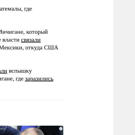
атемалы, где
Мичигане, который
е власти
связали
з Мексики, откуда США
али
вспышку
гане, где
заразились
i