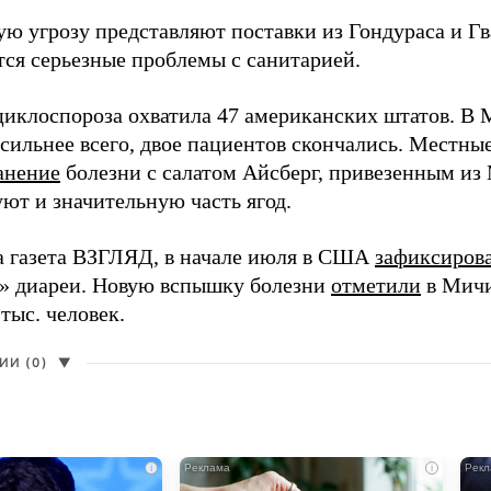
ю угрозу представляют поставки из Гондураса и Гв
ся серьезные проблемы с санитарией.
иклоспороза охватила 47 американских штатов. В 
 сильнее всего, двое пациентов скончались. Местны
анение
болезни с салатом Айсберг, привезенным и
ют и значительную часть ягод.
а газета ВЗГЛЯД, в начале июля в США
зафиксиров
» диареи. Новую вспышку болезни
отметили
в Мичи
 тыс. человек.
И (0)
▼
i
i