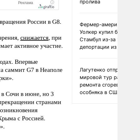
пролива
вращения России в G8.
Фермер-американец
Уолкер купил билет в
 зрения,
снижается
, при
Стамбул из-за угрозы
мает активное участие.
депортации из России
одах. Впервые
на саммит G7 в Неаполе
Лагутенко отправился в
мировой тур ради
рки».
ремонта сгоревшего
особняка в США
в Сочи в июне, но 3
 прекращении странами
возникновения
Крыма с Россией.
».