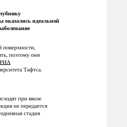
клубнику
ы оказались идеальной
заболевание
 поверхности,
ыть, поэтому они
РИА
ерситета Тафтса.
сходят при ввозе
кция не передается
одневная стадия