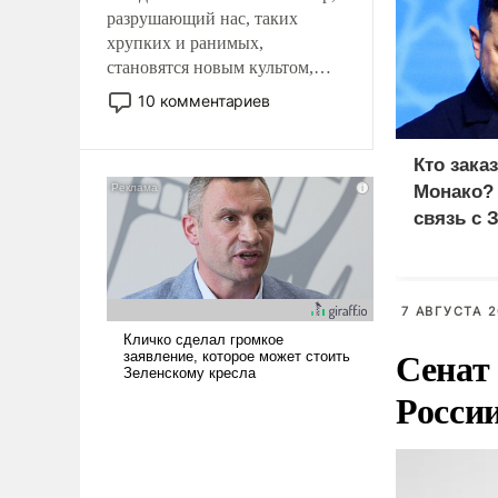
разрушающий нас, таких
хрупких и ранимых,
становятся новым культом,
постепенно вытесняя и
10 комментариев
отменяя традиционное
требование к человеку – быть
Кто зака
мужественным и твердым под
ударами судьбы, брать на себя
Монако?
ответственность, помогать
связь с 
слабым, идти вперед и
адаптироваться.
7 АВГУСТА 2
Сенат
Росси