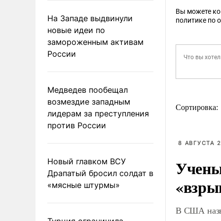
Вы можете к
На Западе выдвинули
политике по 
новые идеи по
замороженным активам
России
Медведев пообещал
возмездие западным
Сортировка:
лидерам за преступления
против России
8 АВГУСТА 2
Новый главком ВСУ
Учены
Драпатый бросил солдат в
«взры
«мясные штурмы»
В США назв
Турция ограничила