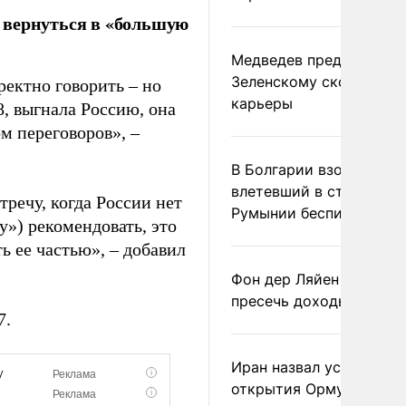
 вернуться в «большую
Медведев предрек
Зеленскому скорый фи
ректно говорить – но
карьеры
8, выгнала Россию, она
м переговоров», –
В Болгарии взорвался
влетевший в страну из
речу, когда России нет
Румынии беспилотник
у») рекомендовать, это
ь ее частью», – добавил
Фон дер Ляйен призвал
пресечь доходы России
7.
Иран назвал условие
открытия Ормузского