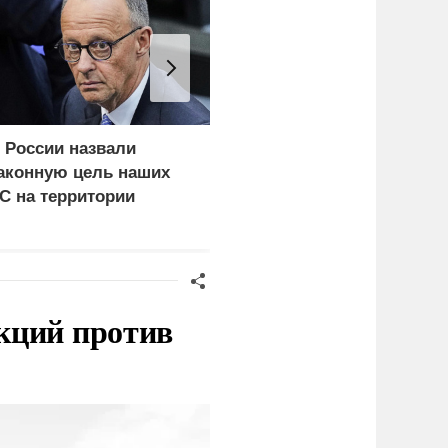
 России назвали
«Генерал-провал»: кака
аконную цель наших
правда выяснилась про
С на территории
Драпатого
ермании
кций против