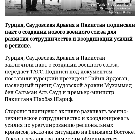
Фото: Turkish Presidency/Murat
Cetinmuhurdar/Anadolu
Agency/REUTERS
Турция, Саудовская Аравия и Пакистан подписали
пакт о создании нового военного союза для
развития сотрудничества и координации усилий
в регионе.
Турция, Саудовская Аравия и Пакистан
заключили пакт о создании военного союза,
передает
ТАСС
. Подписи под документом
поставили турецкий президент Тайип Эрдоган,
наследный принц Саудовской Аравии Мухаммед
бен Сальман Аль Сауд и премьер-министр
Пакистана Шахбаз Шариф.
Стороны планируют активно развивать военно-
техническое сотрудничество и координировать
усилия по урегулированию региональных
кризисов, включая ситуацию на Ближнем Востоке.
Также государства намерены обмениваться