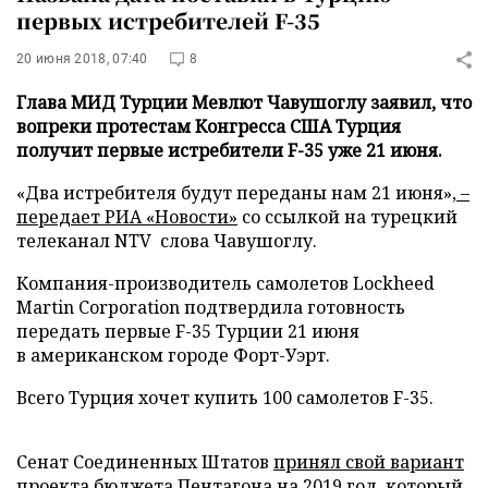
первых истребителей F-35
20 июня 2018, 07:40
8
Глава МИД Турции Мевлют Чавушоглу заявил, что
вопреки протестам Конгресса США Турция
получит первые истребители F-35 уже 21 июня.
«Два истребителя будут переданы нам 21 июня»,
–
передает
РИА «Новости»
со ссылкой на турецкий
телеканал NTV слова Чавушоглу.
Компания-производитель самолетов Lockheed
Martin Corporation подтвердила готовность
передать первые F-35 Турции 21 июня
в американском городе Форт-Уэрт.
Всего Турция хочет купить 100 самолетов F-35.
Сенат Соединенных Штатов
принял свой вариант
проекта бюджета
Пентагона на 2019 год, который