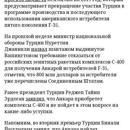
предусматривает прекращение участия Турции в
программе производства и последующего
использования американского истребителя
пятого поколения F-35.
На прошлой неделе министр национальной
обороны Турции Нуреттин
Джаникли
назвал
шантажом выдвинутое
Вашингтоном требование отказаться от
российских зенитных ракетных комплексов С-400
для получения Анкарой истребителей F-35,
отметив, что 800 млн долларов за истребители
уже перечислены Соединенным Штатам.
Ранее президент Турции Реджеп Тайип
Эрдоган
заявлял
, что Анкара приобретет
комплексы С-400 и не пойдет в этом вопросе на
какие-либо уступки.
Напомним, во вторник премьер Турции Бинали
Йылдырым заявил, что Анкара
найдет