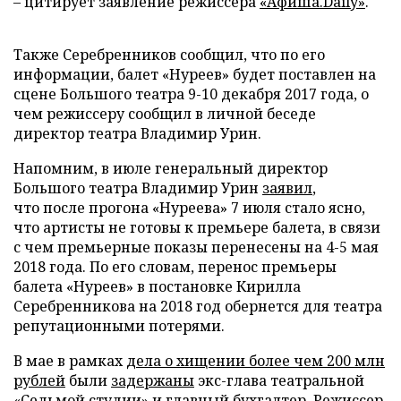
– цитирует заявление режиссера
«Афиша.Daily»
.
Также Серебренников сообщил, что по его
информации, балет «Нуреев» будет поставлен на
сцене Большого театра 9-10 декабря 2017 года, о
чем режиссеру сообщил в личной беседе
директор театра Владимир Урин.
Напомним, в июле генеральный директор
Большого театра Владимир Урин
заявил
,
что после прогона «Нуреева» 7 июля стало ясно,
что артисты не готовы к премьере балета, в связи
с чем премьерные показы перенесены на 4-5 мая
2018 года. По его словам, перенос премьеры
балета «Нуреев» в постановке Кирилла
Серебренникова на 2018 год обернется для театра
репутационными потерями.
В мае в рамках
дела о хищении более чем 200 млн
рублей
были
задержаны
экс-глава театральной
«Седьмой студии» и главный бухгалтер. Режиссер