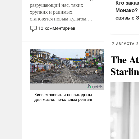
Кто зака
разрушающий нас, таких
Монако?
хрупких и ранимых,
связь с 
становятся новым культом,
постепенно вытесняя и
10 комментариев
отменяя традиционное
требование к человеку – быть
7 АВГУСТА 2
мужественным и твердым под
ударами судьбы, брать на себя
The At
ответственность, помогать
слабым, идти вперед и
Starli
адаптироваться.