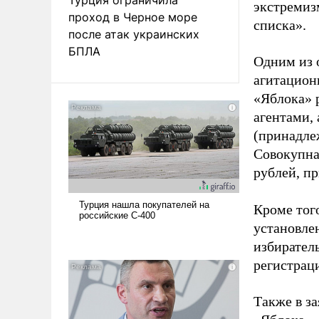
экстремиз
проход в Черное море
списка».
после атак украинских
БПЛА
Одним из 
агитацион
«Яблока» 
агентами,
(принадле
Совокупная
рублей, пр
Кроме тог
установле
избиратель
регистрац
Также в з