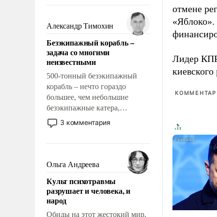
восстановления и без оного. И
отмене ре
чем она отличается от просто
«Яблоко».
образованных людей. Иногда
Александр Тимохин
финансиро
казалось, что эти вопросы
Безэкипажный корабль –
решены раз и навсегда, но –
задача со многими
нет, не решены.
Лидер КП
неизвестными
киевского
500-тонный безэкипажный
корабль – нечто гораздо
КОММЕНТАРИ
большее, чем небольшие
безэкипажные катера,
применение которых уже
3 комментария
стало обыденностью. Задача по
созданию такого корабля очень
сложна и амбициозна. Однако
и ее реализация радикально
Ольга Андреева
поднимет наши боевые
Культ психотравмы
возможности.
разрушает и человека, и
народ
Обиды на этот жестокий мир,