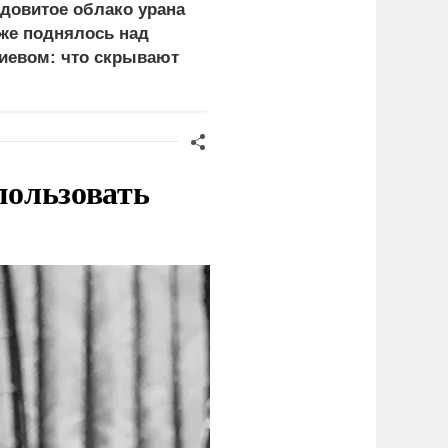
довитое облако урана
В России назвали
же поднялось над
законную цель наших
иевом: что скрывают
ВС на территории
ласти
Германии
пользовать