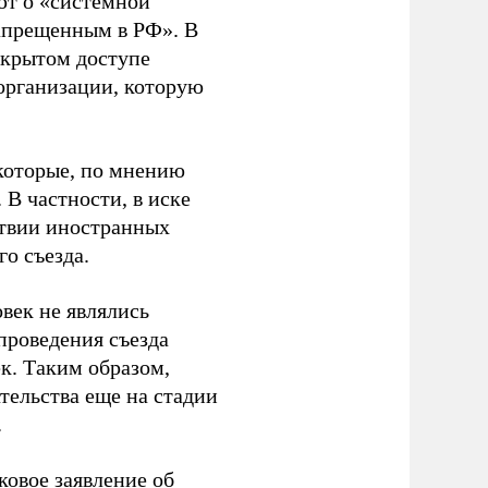
ют о «системной
апрещенным в РФ». В
ткрытом доступе
организации, которую
которые, по мнению
В частности, в иске
тствии иностранных
о съезда.
век не являлись
проведения съезда
ек. Таким образом,
тельства еще на стадии
.
ковое заявление об