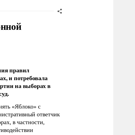
онной
ния правил
ах, и потребовала
ртии на выборах в
уд.
нять «Яблоко» с
инистративный ответчик
ах, в частности,
тиводействии