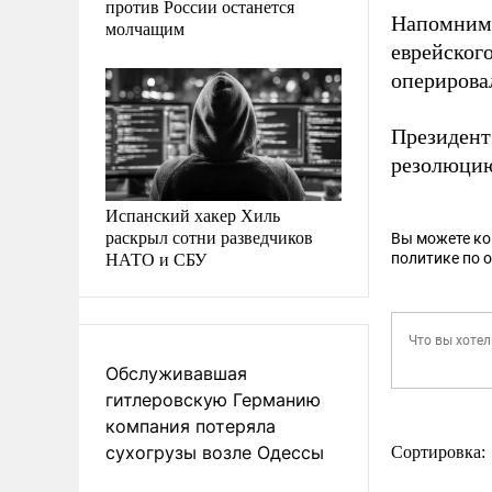
против России останется
Напомним,
молчащим
еврейског
оперирова
Президен
резолюцию
Испанский хакер Хиль
раскрыл сотни разведчиков
Вы можете к
НАТО и СБУ
политике по 
Обслуживавшая
гитлеровскую Германию
компания потеряла
сухогрузы возле Одессы
Сортировка: