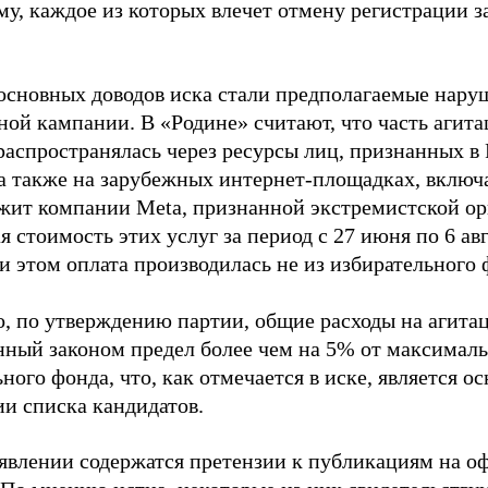
му, каждое из которых влечет отмену регистрации 
основных доводов иска стали предполагаемые нару
ной кампании. В «Родине» считают, что часть агит
распространялась через ресурсы лиц, признанных 
 а также на зарубежных интернет-площадках, включа
жит компании Meta, признанной экстремистской ор
 стоимость этих услуг за период с 27 июня по 6 ав
и этом оплата производилась не из избирательного 
о, по утверждению партии, общие расходы на агит
нный законом предел более чем на 5% от максималь
ного фонда, что, как отмечается в иске, является 
ии списка кандидатов.
аявлении содержатся претензии к публикациям на о