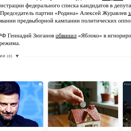
гистрации федерального списка кандидатов в депут
 Председатель партии «Родина» Алексей Журавлев
з
вании предвыборной кампании политических оппо
РФ Геннадий Зюганов
обвинил
«Яблоко» в игнорир
 режима.
И (0)
▼
i
i