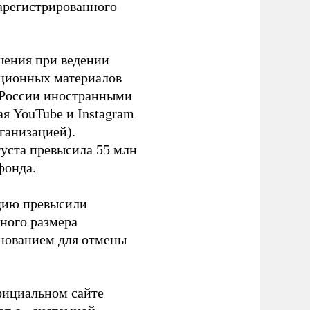
зарегистрированного
шения при ведении
ационных материалов
в России иностранными
я YouTube и Instagram
ганизацией).
густа превысила 55 млн
фонда.
ацию превысили
ного размера
основанием для отмены
фициальном сайте