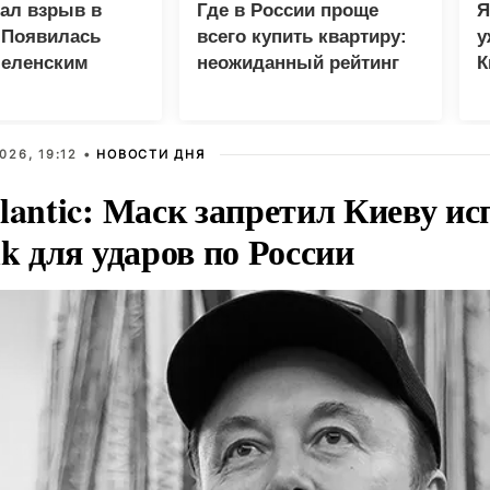
зал взрыв в
Где в России проще
Я
 Появилась
всего купить квартиру:
у
Зеленским
неожиданный рейтинг
К
в
026, 19:12 •
НОВОСТИ ДНЯ
lantic: Маск запретил Киеву ис
nk для ударов по России