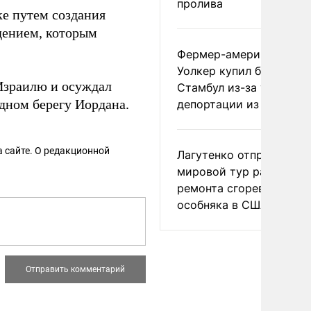
пролива
е путем создания
ждением, которым
Фермер-американец
Уолкер купил билет в
зраилю и осуждал
Стамбул из-за угрозы
дном берегу Иордана.
депортации из России
 сайте. О редакционной
Лагутенко отправился в
мировой тур ради
ремонта сгоревшего
особняка в США