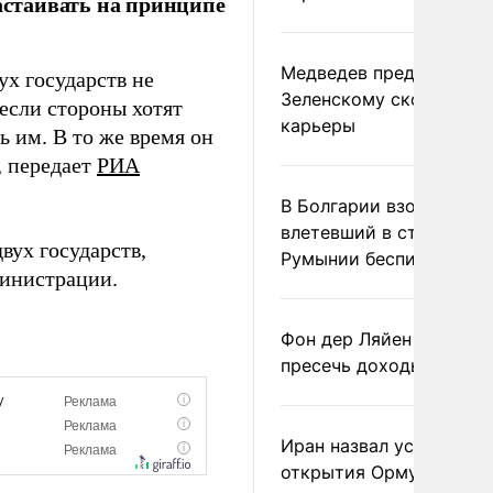
стаивать на принципе
Медведев предрек
х государств не
Зеленскому скорый фи
 если стороны хотят
карьеры
 им. В то же время он
, передает
РИА
В Болгарии взорвался
влетевший в страну из
вух государств,
Румынии беспилотник
министрации.
.
Фон дер Ляйен призвал
пресечь доходы России
Иран назвал условие
открытия Ормузского