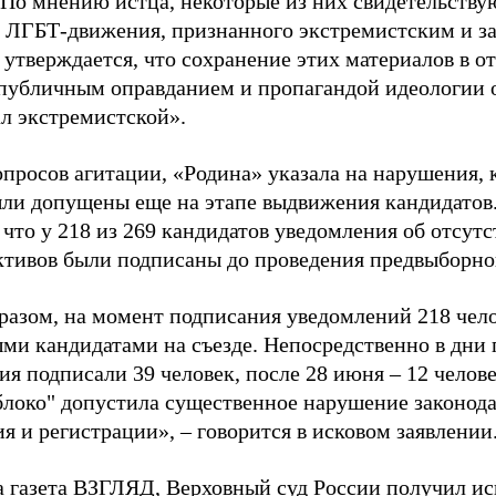
 По мнению истца, некоторые из них свидетельству
 ЛГБТ-движения, признанного экстремистским и з
 утверждается, что сохранение этих материалов в о
«публичным оправданием и пропагандой идеологии 
ал экстремистской».
просов агитации, «Родина» указала на нарушения, 
ыли допущены еще на этапе выдвижения кандидатов. 
 что у 218 из 269 кандидатов уведомления об отсу
активов были подписаны до проведения предвыборног
разом, на момент подписания уведомлений 218 чело
ми кандидатами на съезде. Непосредственно в дни 
я подписали 39 человек, после 28 июня – 12 челов
блоко" допустила существенное нарушение законода
 и регистрации», – говорится в исковом заявлении
а газета ВЗГЛЯД, Верховный суд России
получил
ис