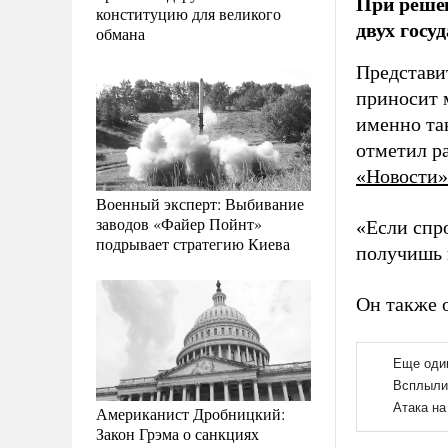
При реше
конституцию для великого
двух госу
обмана
Представи
приносит м
именно та
отметил р
«Новости»
Военный эксперт: Выбивание
заводов «Файер Пойнт»
«Если спро
подрывает стратегию Киева
получишь 
Он также 
Американист Дробницкий:
Закон Грэма о санкциях