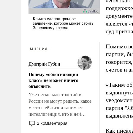
«Яблока».
поддержке
документе
является 
суд призн
Помимо во
МНЕНИЯ
партии, б
говорится,
Дмитрий Губин
счетов и 
Почему «объясняющий
класс» не может ничего
«Таким об
объяснить
выдвинуты
Уже несколько столетий в
уведомлени
России не могут решить, какое
партия "Я
место в её жизни занимает
интеллигенция, кто к ней
выдвижения
принадлежит, а кого из неё
2 комментария
исключили с правом
Как писал