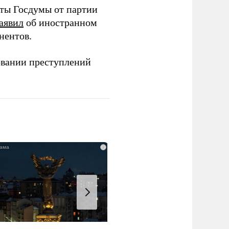
аты Госдумы от партии
аявил
об иностранном
нентов.
овании преступлений
i