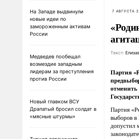
На Западе выдвинули
7 АВГУСТА 2
новые идеи по
«Роди
замороженным активам
России
агита
Tекст:
Елиза
Медведев пообещал
возмездие западным
Партия «Р
лидерам за преступления
против России
предвыбор
отменить 
Государст
Новый главком ВСУ
Драпатый бросил солдат в
Партия «Р
«мясные штурмы»
выборов в
допустил 
законодат
Турция ограничила