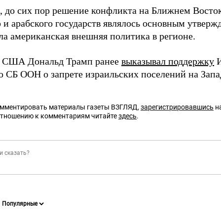
 до сих пор решение конфликта на Ближнем Восток
о и арабского государств являлось основным утвер
ла американская внешняя политика в регионе.
т США Дональд Трамп ранее
выказывал поддержку
И
 СБ ООН о запрете израильских поселений на Запа
омментировать материалы газеты ВЗГЛЯД,
зарегистрировавшись
на
отношению к комментариям читайте
здесь
.