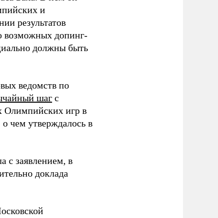
мпийских и
нии результатов
о возможных допинг-
циально должны быть
овых ведомств по
вычайный шаг
с
х Олимпийских игр в
 о чем утверждалось в
 с заявлением, в
ительно доклада
Московской