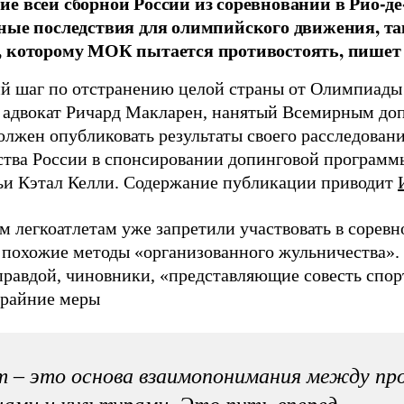
е всей сборной России из соревнований в Рио-д
ные последствия для олимпийского движения, та
 которому МОК пытается противостоять, пишет G
 шаг по отстранению целой страны от Олимпиады с
 адвокат Ричард Макларен, нанятый Всемирным до
олжен опубликовать результаты своего расследован
ства России в спонсировании допинговой программ
тьи Кэтал Келли. Содержание публикации приводит
 легкоатлетам уже запретили участвовать в соревно
 похожие методы «организованного жульничества».
правдой, чиновники, «представляющие совесть спор
крайние меры
 – это основа взаимопонимания между п