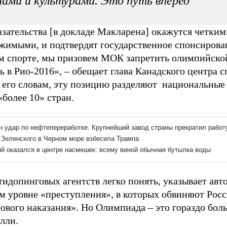
ами и культурами. Это путь вперед
азательства [в докладе Макларена] окажутся четким
жимыми, и подтвердят государственное спонсирова
м спорте, мы призовем МОК запретить олимпийско
ь в Рио-2016», – обещает глава Канадского центра 
 его словам, эту позицию разделяют национальные
«более 10» стран.
идопинговых агентств легко понять, указывает авто
м уровне «преступления», в которых обвиняют Рос
ового наказания». Но Олимпиада – это гораздо боль
лли.