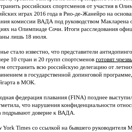
странить российских спортсменов от участия в Оли
йских играх 2016 года в Рио-де-Жанейро на основа
ания комиссии ВАДА под руководством Макларена 
иях на Олимпиаде Сочи. Итоги расследования офи
аны лишь 18 июля.
енье стало известно, что представители антидопинг
ере 10 стран и 20 групп спортсменов
готовят чрез
ем отстранить всю российскую делегацию от летни
бвинением в государственной допинговой программе,
йгарта в МОК.
дная федерация плавания (FINA) позднее выступила
тметила, что нарушения конфиденциальности относ
 подрывают доверие к ВАДА.
w York Times со ссылкой на бывшего руководителя 