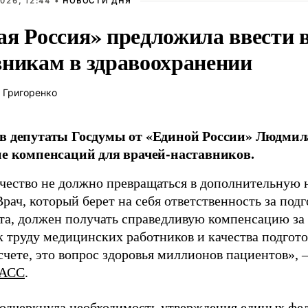
026, 12:44 •
НОВОСТИ ДНЯ
ая Россия» предложила ввести
вникам в здравоохранении
 Григоренко
в депутаты Госдумы от «Единой России» Людми
ие компенсаций для врачей-наставников.
чество не должно превращаться в дополнительную
Врач, который берет на себя ответственность за под
та, должен получать справедливую компенсацию за э
 труду медицинских работников и качества подготов
чете, это вопрос здоровья миллионов пациентов», 
АСС
.
одчеркнула необходимость утверждения единых фед