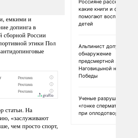
Россияне рассказали,
какие книги и фильмы
помогают воспитывать
и, емкими и
детей
ние допинга в
й сборной России
спортивной этики Пол
Альпинист допустил
 антидопинговые
обнаружение
предсмертной записки
Наговицыной на пике
Победы
Ученые разрушили миф
«гонке сперматозоидов
р статьи. На
при оплодотворении
сию, «заслуживают
ше, чем просто спорт,