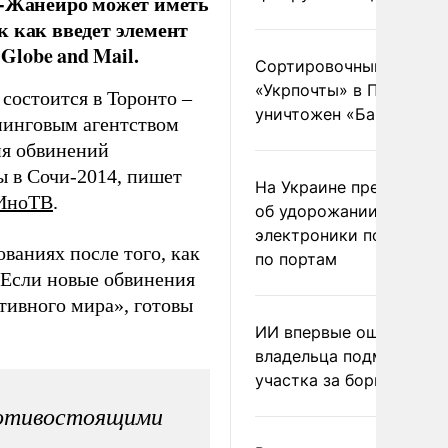
е-Жанейро может иметь
к как введет элемент
lobe and Mail.
Сортировочный пункт
«Укрпочты» в Павлогра
остоится в Торонто –
уничтожен «Бандероль
пинговым агентством
ия обвинений
ы в Сочи-2014, пишет
На Украине предупреди
ИноТВ
.
об удорожании китайс
электроники после уда
ваниях после того, как
по портам
 Если новые обвинения
тивного мира», готовы
ИИ впервые оштрафова
владельца подмосковн
участка за борщевик
ротивостоящими