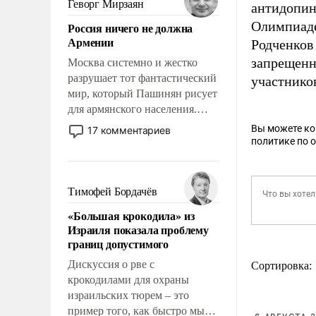
Геворг Мирзаян
антидопин
означает многолетний период
Олимпиад
Россия ничего не должна
уязвимости США, например,
Армении
Родченков 
перед Китаем.
запрещенн
Москва системно и жестко
разрушает тот фантастический
участнико
мир, который Пашинян рисует
для армянского населения.
Мир, где политические
Вы можете к
17 комментариев
прожекты будут безусловно
политике по 
оплачиваться за счет
российских
налогоплательщиков и где
Тимофей Бордачёв
Еревану за свои поступки не
«Большая крокодила» из
нужно отвечать.
Израиля показала проблему
границ допустимого
Дискуссия о рве с
Сортировка:
крокодилами для охраны
израильских тюрем – это
пример того, как быстро мы