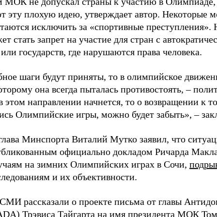
 МОК не допускал страны к участию в Олимпиаде,
т эту плохую идею, утверждает автор. Некоторые мо
таются исключить за «спортивные преступления».
ет стать запрет на участие для стран с автократич
или государств, где нарушаются права человека.
бное шаги будут приняты, то в олимпийское движен
оторому она всегда пыталась противостоять, – поли
 этом направлении начнется, то о возвращении к то
ись Олимпийские игры, можно будет забыть», – зак
глава Минспорта Виталий Мутко заявил, что ситуац
убликованным официально докладом Ричарда Макл
учаям на зимних Олимпийских играх в Сочи,
подрыв
следованиям и их объективности.
 СМИ рассказали о проекте письма от главы Антидо
A) Трэвиса Тайгарта на имя президента МОК Тома