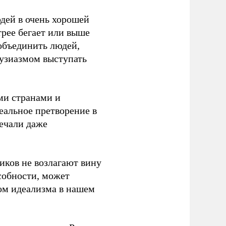
юдей в очень хорошей
трее бегает или выше
 объединить людей,
тузиазмом выступать
ми странами и
еальное претворение в
речали даже
иков не возлагают вину
собности, может
ом идеализма в нашем