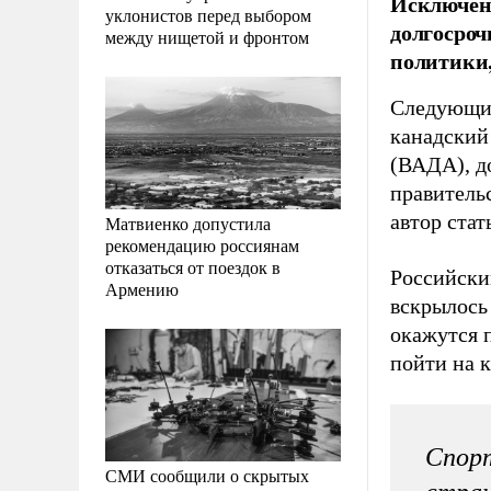
Исключени
уклонистов перед выбором
долгосроч
между нищетой и фронтом
политики,
Следующий
канадский
(ВАДА), д
правитель
автор ста
Матвиенко допустила
рекомендацию россиянам
отказаться от поездок в
Российским
Армению
вскрылось
окажутся 
пойти на 
Спорт
СМИ сообщили о скрытых