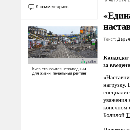
6 АВГУСТА 2
двигаемся по пути
9 комментариев
революционных изменений.
«Един
То, что несколько лет назад
наста
было образом для
псевдонаучной фантастики,
стало всерьез обсуждаемой
Tекст:
Дарья
идеей.
Кандидат 
за введен
«Наставни
нагрузку. 
специалис
уважения к
конечном с
Болилой
Т
Политик п