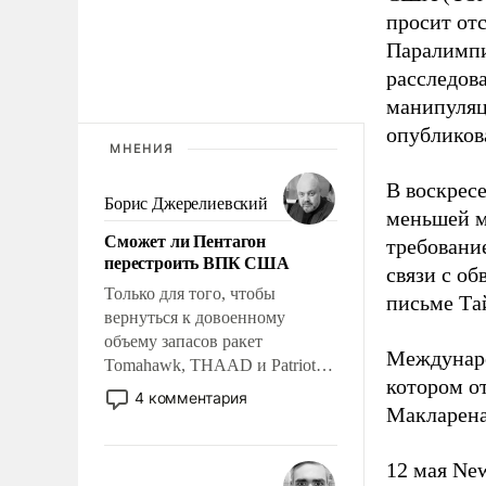
просит от
Паралимпи
расследов
манипуляц
опубликов
МНЕНИЯ
В воскрес
Борис Джерелиевский
меньшей м
Сможет ли Пентагон
требовани
перестроить ВПК США
связи с о
Только для того, чтобы
письме Та
вернуться к довоенному
объему запасов ракет
Междунаро
Tomahawk, THAAD и Patriot
котором о
США потребуется более трех
4 комментария
Макларена
лет. Даже небольшая война с
Ираном опустошила
американские арсеналы.
12 мая Ne
Сложившаяся ситуация