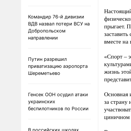
Настоящий
Командир 76-й дивизии
физическо
ВДВ назвал потери ВСУ на
прыгает. П
Добропольском
заставить 
направлении
вместе на 
«Спорт – 
Путин разрешил
культурам
приватизацию аэропорта
жизнь этой
Шереметьево
представи
Основная и
Генсек ООН осудил атаки
украинских
за страну
беспилотников по России
участвова
циничном
В российских школах