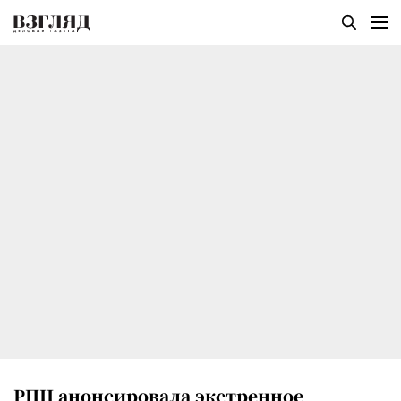
РПЦ анонсировала экстренное