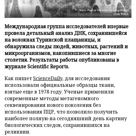
Фото: Pascal Deloche/Godong/Global
Look Press
Международная группа исследователей впервые
провела детальный анализ ДНК, сохранившейся
на волокнах Туринской плащаницы, и
обнаружила следы людей, животных, растений и
микроорганизмов, накопившиеся за многие
столетия. Результаты работы опубликованы в
журнале Scientific Reports.
Как пишет
ScienceDaily
, для исследования
использовали официальные образцы ткани,
взятые еще в 1978 году. Ученые применили
современные методы метагеномного
секвенирования нового поколения без
использования ПЦР, что позволило получить
наиболее полную на сегодняшний день картину
биологических следов, сохранившихся на
реликвии.