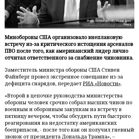
Фото: AdMedia/CNP/Global Look
Press
Минобороны США организовало внеплановую
встречу из-за критического истощения арсеналов
ПВО после того, как американский лидер лично
отчитал ответственного за снабжение чиновника.
Заместитель министра обороны США Стивен
Файнберг провел экстренное совещание из-за
дефицита снарядов, передает
РИА «Новости»
.
«Второй в цепочке руководства министерства
обороны человек срочно собрал высших чинов по
военным и оборонным закупкам на встречу в
пятницу вечером, чтобы обсудить пути быстрого
реагирования на недостатку американских
боеприпасов, - после того как он получил гневный
звонок от президента Дональда Трампа», –