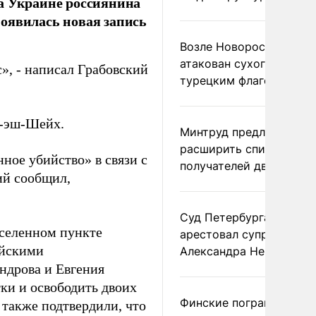
а Украине россиянина
оявилась новая запись
Возле Новороссийска
атакован сухогруз под
с», - написал Грабовский
турецким флагом
м-эш-Шейх.
Минтруд предложил
расширить список
ное убийство» в связи с
получателей двух пенс
ий сообщил,
Суд Петербурга заочно
аселенном пункте
арестовал супругу
ийскими
Александра Невзорова
ндрова и Евгения
ки и освободить двоих
Финские пограничники
также подтвердили, что