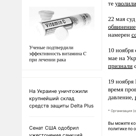
те
уволил
22 мая суд
обвинение
намерен
с
Ученые подтвердили
10 ноября
эффективность витамина C
мае на Ук
при лечении рака
признали
с
19 ноября 
время про
На Украине уничтожили
давление,
крупнейший склад
средств защиты Delta Plus
* Организация (
Вы можете к
Сенат США одобрил
политике по 
ужесточение санкций