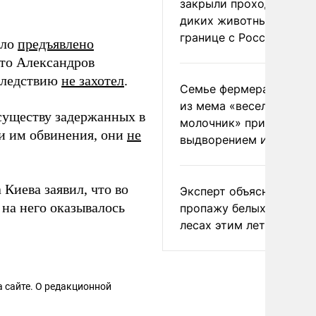
закрыли проходы для
диких животных на
границе с Россией
ыло
предъявлено
что Александров
 следствию
не захотел
.
Семье фермера Уолкер
из мема «веселый
существу задержанных в
молочник» пригрозили
и им обвинения, они
не
выдворением из Росси
 Киева заявил, что во
Эксперт объяснил
 на него оказывалось
пропажу белых грибов 
лесах этим летом
 сайте. О редакционной