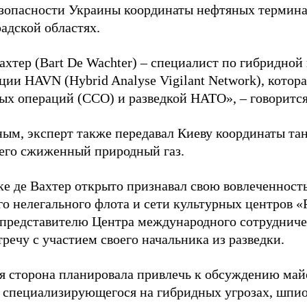
зопасности Украины координаты нефтяных термина
адской областях.
ахтер (Bart De Wachter) – специалист по гибридной
ции HAVN (Hybrid Analyse Vigilant Network), котор
ых операций (ССО) и разведкой НАТО», – говорится
ным, эксперт также передавал Киеву координаты та
его сжиженный природный газ.
ке де Вахтер открыто признавал свою вовлеченность
го нелегального флота и сети культурных центров «
 представителю Центра международного сотрудниче
речу с участием своего начальника из разведки.
я сторона планировала привлечь к обсуждению ма
 специализирующегося на гибридных угрозах, шпи