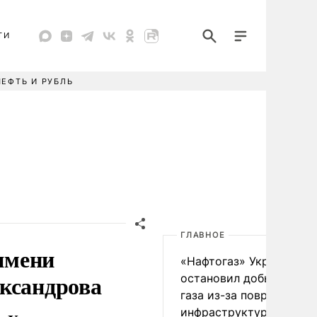
ТИ
НЕФТЬ И РУБЛЬ
ГЛАВНОЕ
 имени
«Нафтогаз» Украины
ександрова
остановил добычу нефт
газа из-за повреждения
инфраструктуры