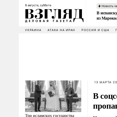
8 августа, суббота
Новость ч
В испанск
из Марокк
УКРАИНА
АТАКА НА ИРАН
РОССИЯ И США
13 МАРТА 20
В соцс
пропа
Три исламских государства