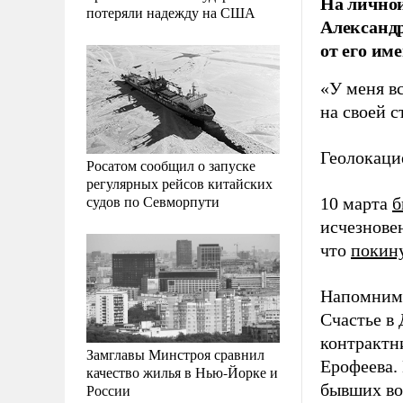
На личной
потеряли надежду на США
Александр
от его им
«У меня вс
на своей 
Геолокаци
Росатом сообщил о запуске
регулярных рейсов китайских
судов по Севморпути
10 марта
б
исчезновен
что
покину
Напомним,
Счастье в
контрактн
Замглавы Минстроя сравнил
Ерофеева.
качество жилья в Нью-Йорке и
бывших во
России