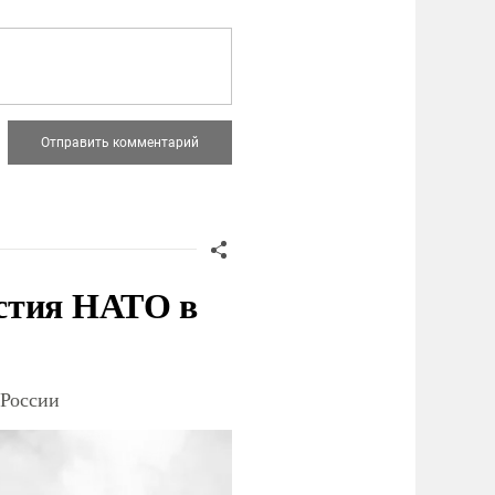
стия НАТО в
 России