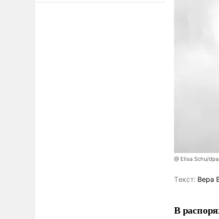
@ Elisa Schu/dpa
Tекст:
Вера 
В распоря