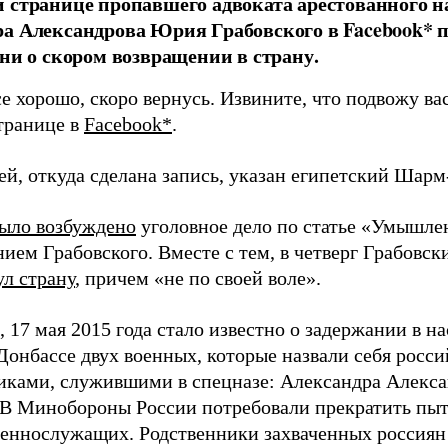
 странице пропавшего адвоката арестованного н
а Александрова Юрия Грабовского в Facebook* п
ени о скором возвращении в страну.
е хорошо, скоро вернусь. Извините, что подвожу ва
странице в
Facebook*
.
ей, откуда сделана запись, указан египетский Шар
ыло возбуждено
уголовное дело по статье «Умышлен
ием Грабовского. Вместе с тем, в четверг Грабовск
л страну
, причем «не по своей воле».
 17 мая 2015 года стало известно о задержании в н
 Донбассе двух военных, которые назвали себя росс
иками, служившими в спецназе: Александра Алекса
 В Минобороны России потребовали прекратить пыт
еннослужащих. Родственники захваченных россиян 