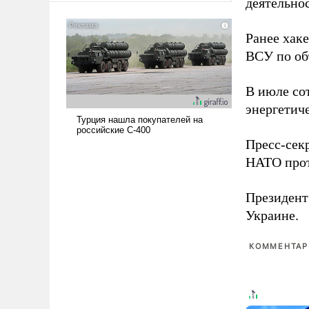
деятельно
американские арсеналы.
Сложившаяся ситуация
Ранее хак
означает многолетний период
ВСУ по об
уязвимости США, например,
перед Китаем.
В июле с
энергетич
Пресс-сек
НАТО прот
Президен
Украине.
КОММЕНТАРИ