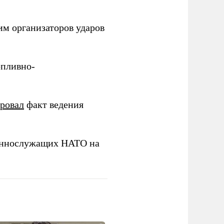
им организаторов ударов
опливно-
ировал
факт ведения
еннослужащих НАТО на