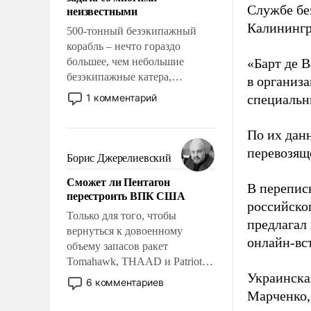
адаптироваться.
Службе бе
неизвестными
Калинингр
500-тонный безэкипажный
корабль – нечто гораздо
большее, чем небольшие
«Барт де В
безэкипажные катера,
в организа
применение которых уже
1 комментарий
специальн
стало обыденностью. Задача по
созданию такого корабля очень
По их дан
сложна и амбициозна. Однако
перевозящ
и ее реализация радикально
Борис Джерелиевский
поднимет наши боевые
Сможет ли Пентагон
возможности.
В перепис
перестроить ВПК США
российско
Только для того, чтобы
предлагал
вернуться к довоенному
онлайн-вст
объему запасов ракет
Tomahawk, THAAD и Patriot
Украинска
США потребуется более трех
6 комментариев
лет. Даже небольшая война с
Марченко,
Ираном опустошила