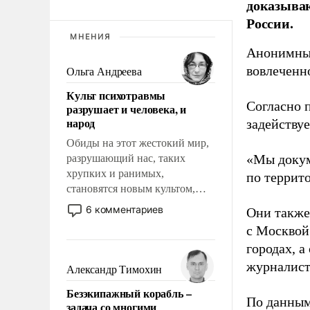
доказыва
России.
МНЕНИЯ
Анонимные
вовлеченн
Ольга Андреева
Культ психотравмы
Согласно 
разрушает и человека, и
народ
задейству
Обиды на этот жестокий мир,
«Мы докум
разрушающий нас, таких
хрупких и ранимых,
по террит
становятся новым культом,
постепенно вытесняя и
6 комментариев
Они также
отменяя традиционное
с Москвой
требование к человеку – быть
городах, а
мужественным и твердым под
ударами судьбы, брать на себя
журналист
Александр Тимохин
ответственность, помогать
Безэкипажный корабль –
слабым, идти вперед и
По данным
задача со многими