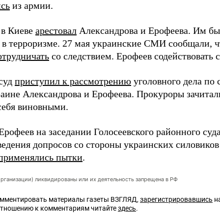
ись
из армии.
 в Киеве
арестовал
Александрова и Ерофеева. Им б
в терроризме. 27 мая украинские СМИ сообщали, 
отрудничать
со следствием. Ерофеев содействовать
 суд
приступил к рассмотрению
уголовного дела по 
раине Александрова и Ерофеева. Прокуроры зачитал
ебя виновными.
Ерофеев на заседании Голосеевского районного суда
ведения допросов со стороны украинских силовиков
применялись пытки
.
организации) ликвидированы или их деятельность запрещена в РФ
омментировать материалы газеты ВЗГЛЯД,
зарегистрировавшись
на
отношению к комментариям читайте
здесь
.