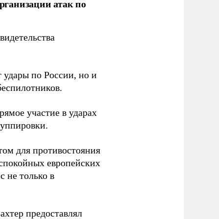
рганизации атак по
видетельства
 удары по России, но и
беспилотников.
ямое участие в ударах
руппировки.
том для противостояния
 спокойных европейских
с не только в
Вахтер предоставлял