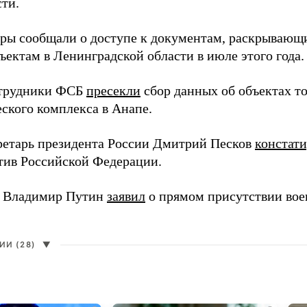
сти.
еры сообщали о доступе к документам, раскрывающ
ъектам в Ленинградской области в июле этого года.
отрудники ФСБ
пресекли
сбор данных об объектах т
еского комплекса в Анапе.
ретарь президента России Дмитрий Песков
констат
ив Российской Федерации.
т Владимир Путин
заявил
о прямом присутствии во
И (28)
▼