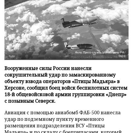
Фото: Пресс-служба Минобороны РФ/
ТАСС
Вооруженные силы России нанесли
сокрушительный удар по замаскированному
объекту взвода операторов «Птицы Мадьяра» в
Херсоне, сообщил боец войск беспилотных систем
18-й общевойсковой армии группировки «Днепр»
с позывным Северск.
Авиация с помощью авиабомб ФАБ-500 нанесла
удар по подземному пункту временного
размещения подразделения ВСУ «Птицы
Мадьяра» и по складу с боеприпасами, который