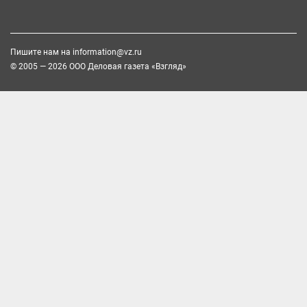
Пишите нам на
information@vz.ru
© 2005 — 2026 ООО Деловая газета «Взгляд»