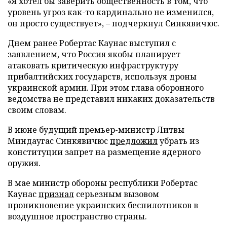
«Я хотел бы заверить общественность в том, что
уровень угроз как-то кардинально не изменился,
он просто существует», – подчеркнул Синкявичюс.
Днем ранее Робертас Каунас выступил с
заявлением, что Россия якобы планирует
атаковать критическую инфраструктуру
прибалтийских государств, используя дроны
украинской армии. При этом глава оборонного
ведомства не представил никаких доказательств
своим словам.
В июне будущий премьер-министр Литвы
Миндаугас Синкявичюс
предложил
убрать из
конституции запрет на размещение ядерного
оружия.
В мае министр обороны республики Робертас
Каунас
признал
серьезным вызовом
проникновение украинских беспилотников в
воздушное пространство страны.