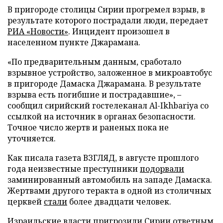
В пригороде столицы Сирии прогремел взрыв, в
результате которого пострадали люди, передает
РИА «Новости»
. Инцидент произошел в
населенном пункте Джарамана.
«По предварительным данным, сработало
взрывное устройство, заложенное в микроавтобус
в пригороде Дамаска Джарамана. В результате
взрыва есть погибшие и пострадавшие», –
сообщил сирийский гостелеканал Al-Ikhbariya со
ссылкой на источник в органах безопасности.
Точное число жертв и раненых пока не
уточняется.
Как писала газета ВЗГЛЯД, в августе прошлого
года неизвестные преступники
подорвали
заминированный автомобиль на западе Дамаска.
Жертвами другого теракта в одной из столичных
церквей
стали
более двадцати человек.
Израильские власти
пригрозили
Сирии ответным