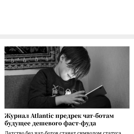
Журнал Atlantic предрек чат-ботам
будущее дешевого фаст-фуда
Детство без чат-ботов станет символом статуса,