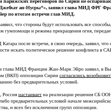
 парижских переговоров по Сирии не оспаривают
«Джебхат ан-Нусры*», заявил глава МИД ФРГ Фр
ер по итогам встречи глав МИД.
аявил, что стороны будут использовать все способ
ам гумпомощи и режима прекращения огня, переда
Катара после встречи, в свою очередь, заявил, что
ости искать политическое решение конфликта в САР
м глава МИД Франции Жан-Марк Эйро заявил, в Вы
ам (ВКП) оппозиции Сирии
согласились возобновит
ванию без предварительных условий.
, Россия
настаивает
на реализации решения СБ ООН
-либо предварительных условий начале межсирийско
тва, и всех без исключения групп оппозиции.