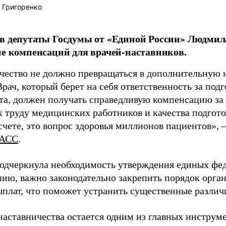
 Григоренко
в депутаты Госдумы от «Единой России» Людми
ие компенсаций для врачей-наставников.
чество не должно превращаться в дополнительную
Врач, который берет на себя ответственность за под
та, должен получать справедливую компенсацию за э
 труду медицинских работников и качества подготов
чете, это вопрос здоровья миллионов пациентов», 
АСС
.
одчеркнула необходимость утверждения единых фед
нию, важно законодательно закрепить порядок орга
ыплат, что поможет устранить существенные различ
наставничества остается одним из главных инструм