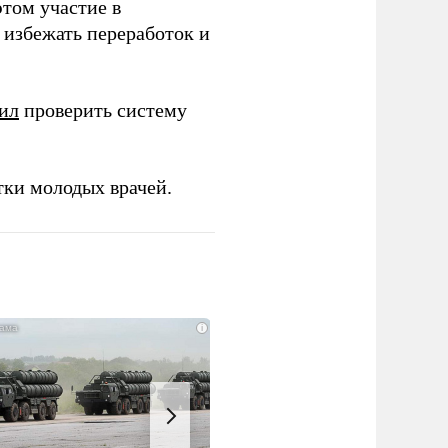
этом участие в
избежать переработок и
ил
проверить систему
тки молодых врачей.
i