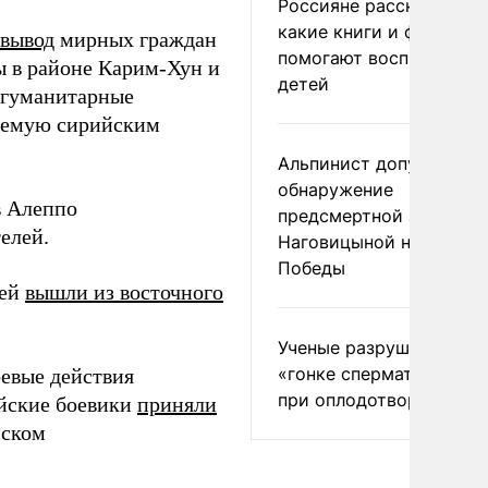
Россияне рассказали,
какие книги и фильмы
 вывод
мирных граждан
помогают воспитывать
ы в районе Карим-Хун и
детей
 гуманитарные
руемую сирийским
Альпинист допустил
обнаружение
в Алеппо
предсмертной записки
елей.
Наговицыной на пике
Победы
лей
вышли из восточного
Ученые разрушили миф
«гонке сперматозоидов
оевые действия
при оплодотворении
ийские боевики
приняли
иском