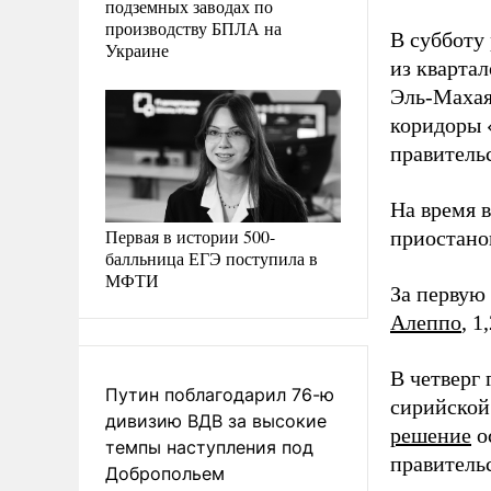
подземных заводах по
производству БПЛА на
В субботу
Украине
из кварта
Эль-Махая
коридоры 
правитель
На время 
Первая в истории 500-
приостано
балльница ЕГЭ поступила в
МФТИ
За первую
Алеппо
, 1
В четверг
Путин поблагодарил 76-ю
сирийской
дивизию ВДВ за высокие
решение
о
темпы наступления под
правитель
Добропольем