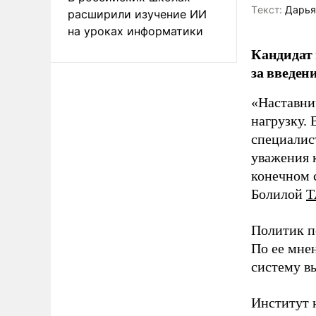
Tекст:
Дарья
расширили изучение ИИ
на уроках информатики
Кандидат 
за введен
«Наставни
нагрузку. 
специалис
уважения к
конечном с
Болилой
Т
Политик п
По ее мне
систему в
Институт 