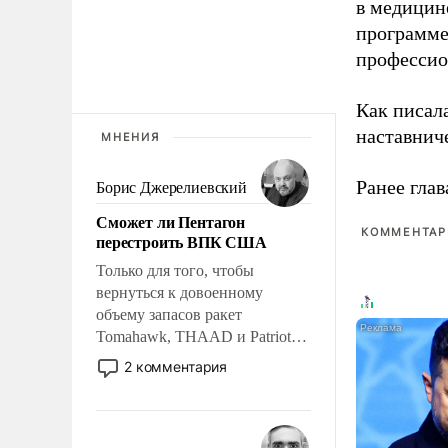
в медицине
программе
профессио
Как писал
наставнич
МНЕНИЯ
Ранее глав
Борис Джерелиевский
Сможет ли Пентагон
КОММЕНТАРИ
перестроить ВПК США
Только для того, чтобы
вернуться к довоенному
объему запасов ракет
Tomahawk, THAAD и Patriot
США потребуется более трех
2 комментария
лет. Даже небольшая война с
Ираном опустошила
американские арсеналы.
Сложившаяся ситуация