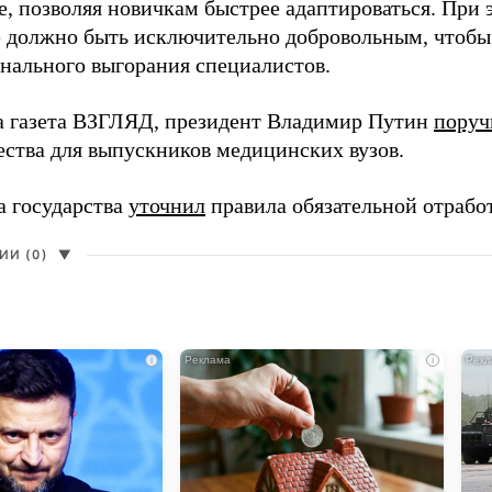
, позволяя новичкам быстрее адаптироваться. При 
 должно быть исключительно добровольным, чтобы 
нального выгорания специалистов.
а газета ВЗГЛЯД, президент Владимир Путин
поруч
ества для выпускников медицинских вузов.
а государства
уточнил
правила обязательной отрабо
И (0)
▼
i
i