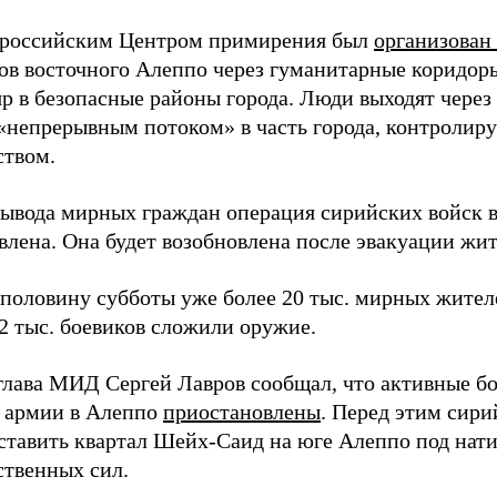
 российским Центром примирения был
организован
лов восточного Алеппо через гуманитарные коридор
р в безопасные районы города. Люди выходят через
«непрерывным потоком» в часть города, контроли
ством.
вывода мирных граждан операция сирийских войск 
влена. Она будет возобновлена после эвакуации жит
 половину субботы уже более 20 тыс. мирных жите
,2 тыс. боевиков сложили оружие.
 глава МИД Сергей Лавров сообщал, что активные б
 армии в Алеппо
приостановлены
. Перед этим сир
ставить квартал Шейх-Саид на юге Алеппо под нат
ственных сил.