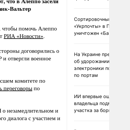
, что в Алеппо засели
анк-Вальтер
Сортировочный пункт
«Укрпочты» в Павлогра
ы, чтобы помочь Алеппо
уничтожен «Бандероль
ет
РИА «Новости»
.
 стороны договорились о
На Украине предупреди
 и отвергли военное
об удорожании китайс
электроники после уда
по портам
сшем комитете по
ь переговоры
по
ИИ впервые оштрафова
владельца подмосковн
 о незамедлительном и
участка за борщевик
го диалога с участием и