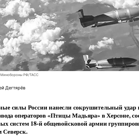
 Минобороны РФ/ТАСС
ей Дегтярёв
ные силы России нанесли сокрушительный удар 
звода операторов «Птицы Мадьяра» в Херсоне, с
ых систем 18-й общевойсковой армии группиров
 Северск.