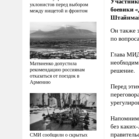
Участники
уклонистов перед выбором
боевики 
между нищетой и фронтом
Штайнмай
Он также з
по вопрос
Глава МИД 
необходим
Матвиенко допустила
рекомендацию россиянам
решение.
отказаться от поездок в
Армению
Перед эти
переговор
урегулиро
Напомним
без каких
правительс
СМИ сообщили о скрытых