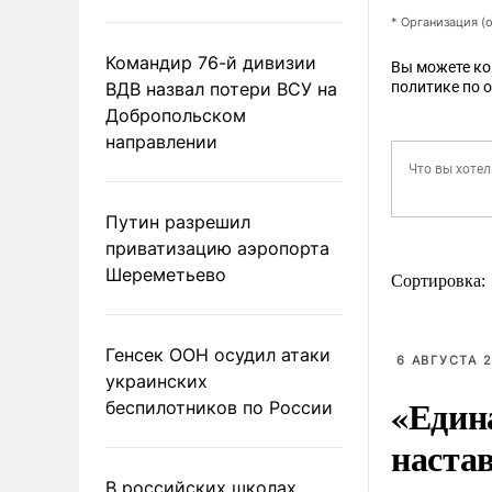
* Организация (
Командир 76-й дивизии
Вы можете к
ВДВ назвал потери ВСУ на
политике по 
Добропольском
направлении
Путин разрешил
приватизацию аэропорта
Шереметьево
Сортировка:
Генсек ООН осудил атаки
6 АВГУСТА 2
украинских
«Един
беспилотников по России
наста
В российских школах