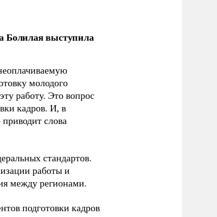
ла Болилая выступила
 неоплачиваемую
готовку молодого
ту работу. Это вопрос
ки кадров. И, в
– приводит слова
еральных стандартов.
низации работы и
ия между регионами.
ентов подготовки кадров