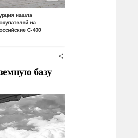
урция нашла
Пощечина всей системе
окупателей на
правосудия: что
оссийские C-400
натворил сын
украинского олигарха
земную базу