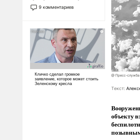
двигаемся по пути
9 комментариев
революционных изменений.
То, что несколько лет назад
было образом для
псевдонаучной фантастики,
стало всерьез обсуждаемой
идеей.
@ Пресс-служба
Tекст:
Алекс
Вооружен
объекту в
беспилотн
позывным