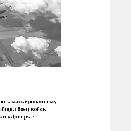
по замаскированному
ообщил боец войск
ки «Днепр» с