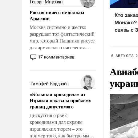
Геворг Мирзаян
означает многолетний период
Россия ничего не должна
уязвимости США, например,
Кто зака
Армении
перед Китаем.
Монако?
Москва системно и жестко
связь с 
разрушает тот фантастический
мир, который Пашинян рисует
для армянского населения.
Мир, где политические
6 АВГУСТА 2
17 комментариев
прожекты будут безусловно
Авиаб
оплачиваться за счет
российских
украи
налогоплательщиков и где
Тимофей Бордачёв
Еревану за свои поступки не
«Большая крокодила» из
нужно отвечать.
Израиля показала проблему
границ допустимого
Дискуссия о рве с
крокодилами для охраны
израильских тюрем – это
пример того, как быстро мы