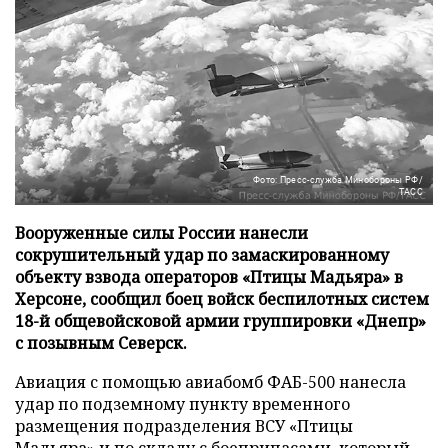
Фото: Пресс-служба Минобороны РФ/
ТАСС
Вооруженные силы России нанесли
сокрушительный удар по замаскированному
объекту взвода операторов «Птицы Мадьяра» в
Херсоне, сообщил боец войск беспилотных систем
18-й общевойсковой армии группировки «Днепр»
с позывным Северск.
Авиация с помощью авиабомб ФАБ-500 нанесла
удар по подземному пункту временного
размещения подразделения ВСУ «Птицы
Мадьяра» и по складу с боеприпасами, который