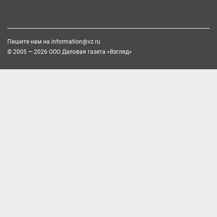
Пишите нам на
information@vz.ru
© 2005 — 2026 ООО Деловая газета «Взгляд»