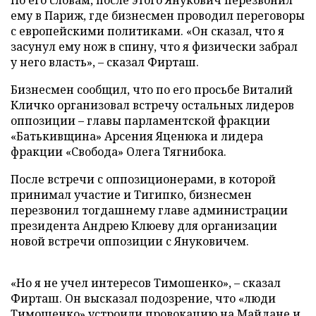
По его словам, после этого Янукович перезвонил
ему в Париж, где бизнесмен проводил переговоры
с европейскими политиками. «Он сказал, что я
засунул ему нож в спину, что я физически забрал
у него власть», – сказал Фирташ.
Бизнесмен сообщил, что по его просьбе Виталий
Кличко организовал встречу остальных лидеров
оппозиции – главы парламентской фракции
«Батькивщина» Арсения Яценюка и лидера
фракции «Свобода» Олега Тягнибока.
После встречи с оппозиционерами, в которой
принимал участие и Тигипко, бизнесмен
перезвонил тогдашнему главе администрации
президента Андрею Клюеву для организации
новой встречи оппозиции с Януковичем.
«Но я не учел интересов Тимошенко», – сказал
Фирташ. Он высказал подозрение, что «люди
Тимошенко» устроили провокацию на Майдане и