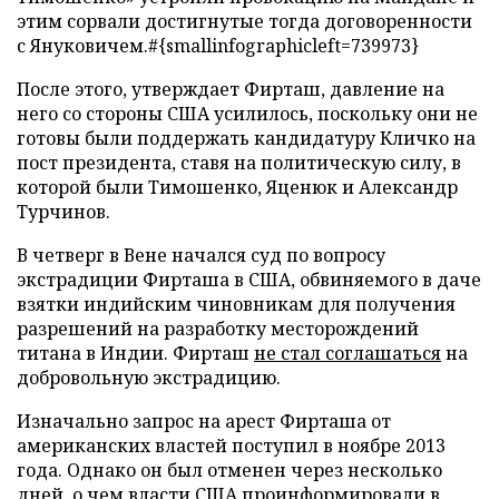
этим сорвали достигнутые тогда договоренности
с Януковичем.#{smallinfographicleft=739973}
После этого, утверждает Фирташ, давление на
него со стороны США усилилось, поскольку они не
готовы были поддержать кандидатуру Кличко на
пост президента, ставя на политическую силу, в
которой были Тимошенко, Яценюк и Александр
Турчинов.
В четверг в Вене начался суд по вопросу
экстрадиции Фирташа в США, обвиняемого в даче
взятки индийским чиновникам для получения
разрешений на разработку месторождений
титана в Индии. Фирташ
не стал соглашаться
на
добровольную экстрадицию.
Изначально запрос на арест Фирташа от
американских властей поступил в ноябре 2013
года. Однако он был отменен через несколько
дней, о чем власти США проинформировали в