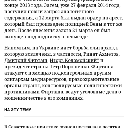
конце 2013 года. Затем, уже 27 февраля 2014 года,
поступил новый запрос аналогичного
содержания, а 12 марта был выдан ордер на арест,
который
был произведен
полицией Вены в тот же
день. После внесения залога 21 марта он был
выпущен под подписку о невыезде.
Напомним, на Украине идет борьба олигархов, в
которую вовлечены, в частности,
Ринат Ахметов
,
Дмитрий Фирташ
,
Игорь Коломойский*
и
президент страны Петр Порошенко. Фирташа
атакуют с помощью подконтрольных другим
олигархам медиаресурсов, правоохранительные
органы страны, контролируемые политическими
противниками Фирташа, ведут уголовные дела о
мошенничестве в его компаниях.
НА ЭТУ ТЕМУ
В Севастополе при атаке дронов пострадали десятки