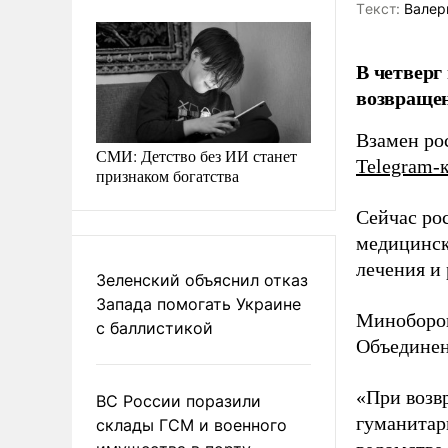
Tекст:
Валер
В четверг
возвраще
Взамен ро
СМИ: Детство без ИИ станет
Telegram-
признаком богатства
Сейчас ро
медицинск
лечения и
Зеленский объяснил отказ
Запада помогать Украине
Миноборон
с баллистикой
Объединен
«При возв
ВС России поразили
гуманитар
склады ГСМ и военного