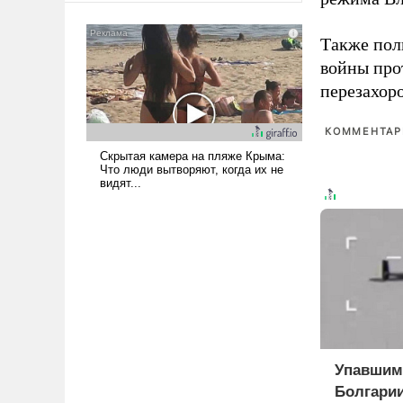
мужественным и твердым под
ударами судьбы, брать на себя
Также по
ответственность, помогать
войны про
слабым, идти вперед и
перезахор
адаптироваться.
КОММЕНТАРИ
Упавшим
Болгарии