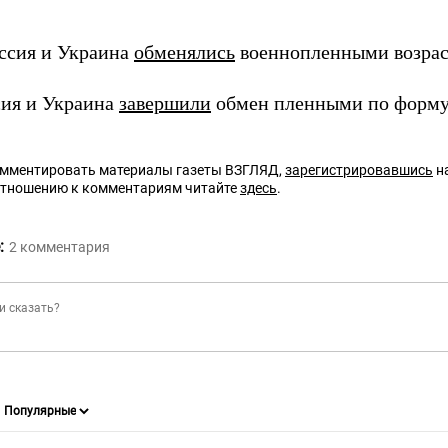
ссия и Украина
обменялись
военнопленными возраст
сия и Украина
завершили
обмен пленными по формул
омментировать материалы газеты ВЗГЛЯД,
зарегистрировавшись
на
отношению к комментариям читайте
здесь
.
:
2
комментария