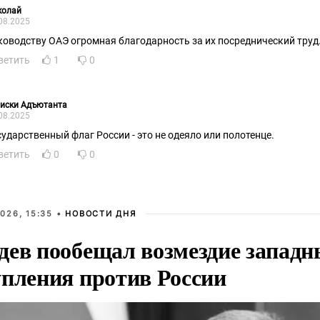
колай
08.2025
ководству ОАЭ огромная благодарность за их посреднический труд
ветить
1
0
писки Адъютанта
08.2025
сударственный флаг России - это не одеяло или полотенце.
ветить
0
0
026, 15:35 •
НОВОСТИ ДНЯ
дев пообещал возмездие западн
упления против России