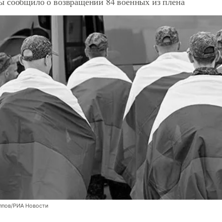
 сообщило о возвращении 84 военных из плена
ппов/РИА Новости