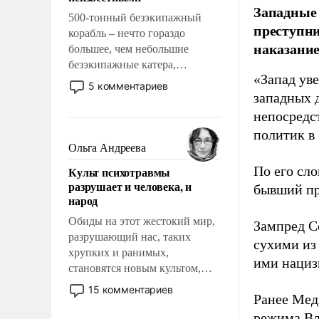
Западные
500-тонный безэкипажный
преступни
корабль – нечто гораздо
наказание
большее, чем небольшие
безэкипажные катера,
«Запад уве
применение которых уже
5 комментариев
стало обыденностью. Задача по
западных 
созданию такого корабля очень
непосредс
сложна и амбициозна. Однако
политик в
и ее реализация радикально
Ольга Андреева
поднимет наши боевые
По его сло
Культ психотравмы
возможности.
разрушает и человека, и
бывший пр
народ
Обиды на этот жестокий мир,
Зампред Со
разрушающий нас, таких
сухими из
хрупких и ранимых,
ими нациз
становятся новым культом,
постепенно вытесняя и
15 комментариев
Ранее Мед
отменяя традиционное
требование к человеку – быть
режима Вл