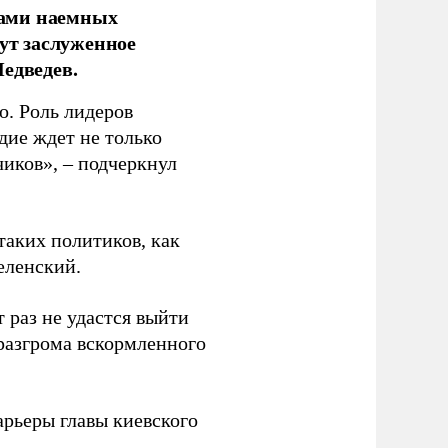
ками наемных
сут заслуженное
едведев.
о. Роль лидеров
дие ждет не только
чиков», – подчеркнул
таких политиков, как
еленский.
 раз не удастся выйти
 разгрома вскормленного
рьеры главы киевского