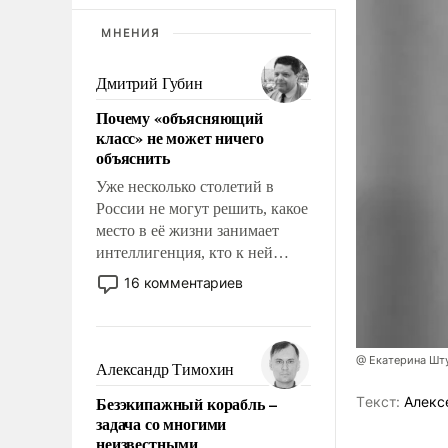
МНЕНИЯ
Дмитрий Губин
Почему «объясняющий
класс» не может ничего
объяснить
Уже несколько столетий в
России не могут решить, какое
место в её жизни занимает
интеллигенция, кто к ней
принадлежит, а кого из неё
16 комментариев
исключили с правом
восстановления и без оного. И
чем она отличается от просто
@ Екатерина Шт
образованных людей. Иногда
Александр Тимохин
казалось, что эти вопросы
Безэкипажный корабль –
Tекст:
Алекс
решены раз и навсегда, но –
задача со многими
нет, не решены.
неизвестными