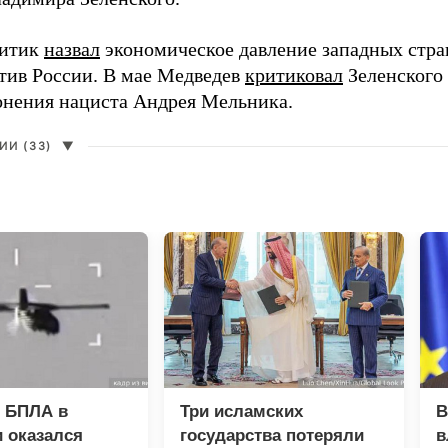
литик
назвал
экономическое давление западных стра
тив России. В мае Медведев
критиковал
Зеленского 
онения нациста Андрея Мельника.
И (33)
▼
 БПЛА в
Три исламских
В
 оказался
государства потеряли
в