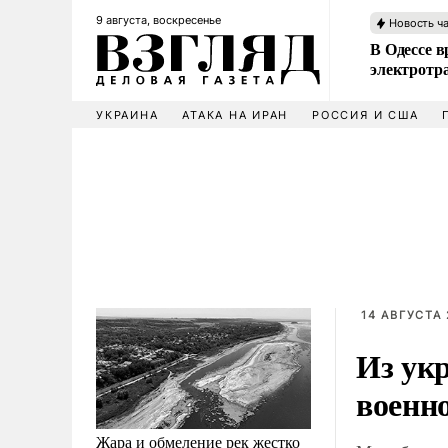
9 августа, воскресенье
Новость ч
В Одессе в
электротр
УКРАИНА
АТАКА НА ИРАН
РОССИЯ И США
14 АВГУСТА 
Из ук
военн
Жара и обмеление рек жестко