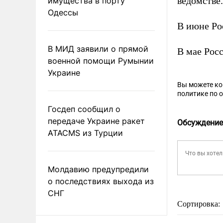
ведомстве.
имущества в порту
Одессы
В июне Ро
В МИД заявили о прямой
В мае Рос
военной помощи Румынии
Украине
Вы можете к
политике по 
Госдеп сообщил о
передаче Украине ракет
Обсуждение
ATACMS из Турции
Молдавию предупредили
о последствиях выхода из
СНГ
Сортировка: