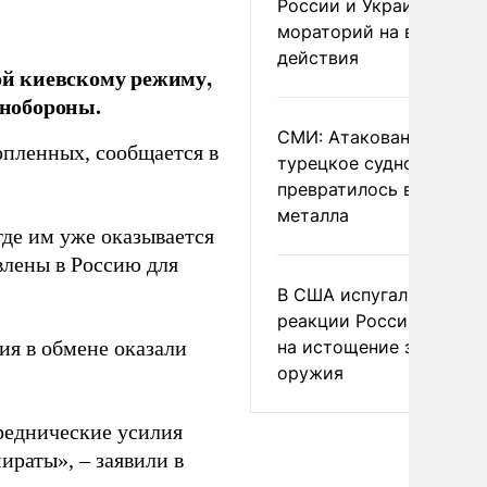
России и Украине
мораторий на военные
действия
ной киевскому режиму,
нобороны.
СМИ: Атакованное ВСУ
опленных, сообщается в
турецкое судно
превратилось в груду
металла
где им уже оказывается
влены в Россию для
В США испугались
реакции России и Кита
на истощение запасов
ия в обмене оказали
оружия
реднические усилия
раты», – заявили в