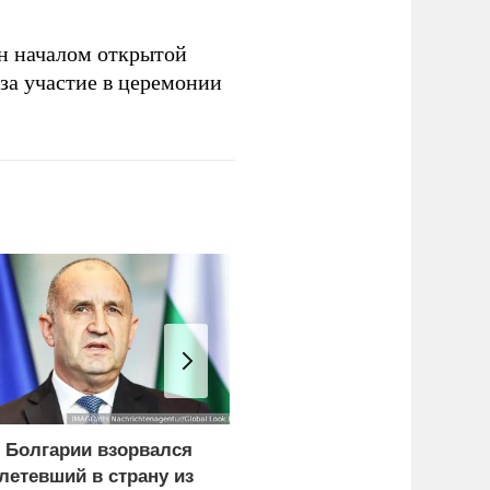
н началом открытой
за участие в церемонии
 Болгарии взорвался
«Нафтогаз» Украины
летевший в страну из
остановил добычу