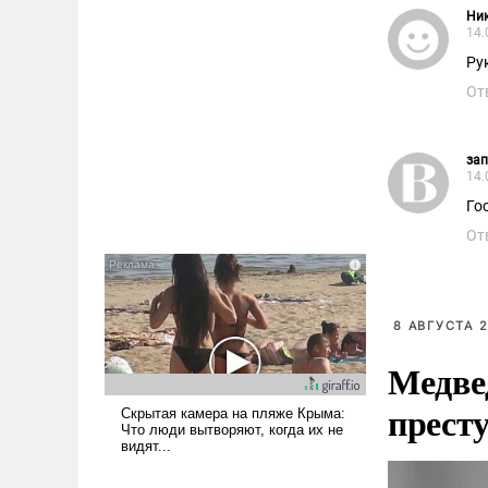
Ни
14.
Ру
От
за
14.
Го
От
8 АВГУСТА 2
Медве
прест