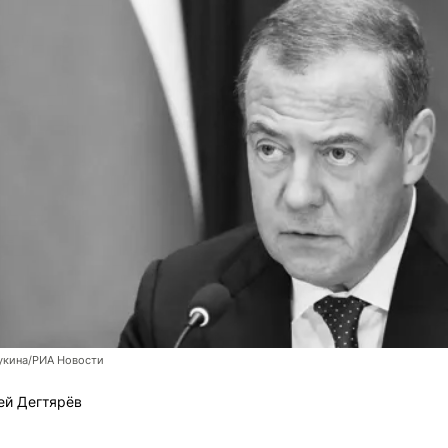
укина/РИА Новости
ей Дегтярёв