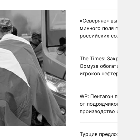
«Северяне» вывели с
минного поля пленных
российских солдат
The Times: Закрытие
Ормуза обогатило новы
игроков нефтерынка
WP: Пентагон потребов
от подрядчиков ускори
производство оружия
Турция предложила