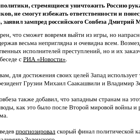
 политики, стремящиеся уничтожить Россию ру
ков, не смогут избежать ответственности и поне
, заявил зампред российского Совбеза Дмитрий М
рен, что сможет вовремя выйти из игры, но напрасн
держав весьма неприглядна и очевидна всем. Возмез
твенных исполнителей преступлений, но и их заказ
 беседе с
РИА «Новости»
.
вам, для достижения своих целей Запад использует 
езидент Грузии Михаил Саакашвили и Владимир З
вбеза также добавил, что западным странам на этот
 воды, как это было после Второй мировой войны и
ма.
ведев
прогнозировал
скорый финал политической ка
адимира Зеленского.