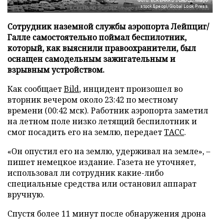
Фото: ECKEHARD SCHULZ/imago
stock&peopl/Global Look Press
Сотрудник наземной службы аэропорта Лейпциг/
Галле самостоятельно поймал беспилотник,
который, как выяснили правоохранители, был
оснащен самодельным зажигательным и
взрывным устройством.
Как сообщает
Bild
, инцидент произошел во
вторник вечером около 23:42 по местному
времени (00:42 мск). Работник аэропорта заметил
на летном поле низко летящий беспилотник и
смог посадить его на землю, передает
ТАСС
.
«Он опустил его на землю, удерживал на земле», –
пишет немецкое издание. Газета не уточняет,
использовал ли сотрудник какие-либо
специальные средства или остановил аппарат
вручную.
Спустя более 11 минут после обнаружения дрона