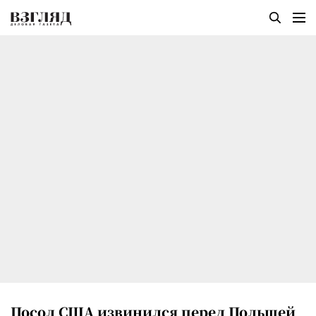
Посол США извинился перед Польшей