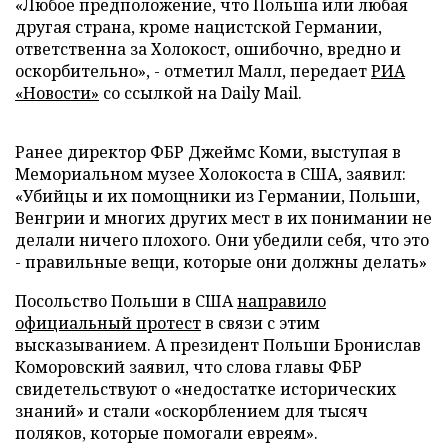
«Любое предположение, что Польша или любая
другая страна, кроме нацистской Германии,
ответственна за Холокост, ошибочно, вредно и
оскорбительно», - отметил Малл,
передает
РИА
«Новости»
со ссылкой на
Daily Mail
.
Ранее директор ФБР Джеймс Коми, выступая в
Мемориальном музее Холокоста в США, заявил:
«Убийцы и их помощники из Германии, Польши,
Венгрии и многих других мест в их понимании не
делали ничего плохого. Они убедили себя, что это
- правильные вещи, которые они должны делать»
Посольство Польши в США
направило
официальный протест
в связи с этим
высказыванием. А президент Польши Бронислав
Коморовский заявил, что слова главы ФБР
свидетельствуют о «недостатке исторических
знаний» и стали «оскорблением для тысяч
поляков, которые помогали евреям».