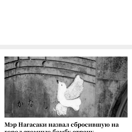
Мэр Нагасаки назвал сбросившую на
город атомную бомбу страну