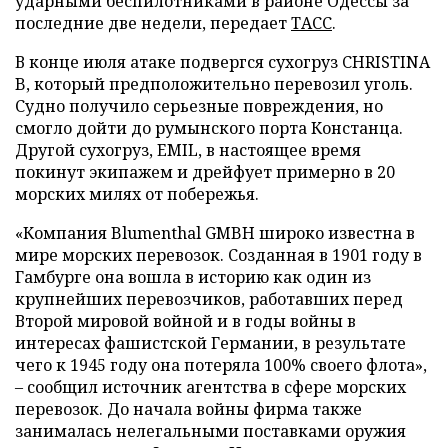
ударными беспилотниками в районе Одессы за
последние две недели, передает
ТАСС
.
В конце июля атаке подвергся сухогруз CHRISTINA
B, который предположительно перевозил уголь.
Судно получило серьезные повреждения, но
смогло дойти до румынского порта Констанца.
Другой сухогруз, EMIL, в настоящее время
покинут экипажем и дрейфует примерно в 20
морских милях от побережья.
«Компания Blumenthal GMBH широко известна в
мире морских перевозок. Созданная в 1901 году в
Гамбурге она вошла в историю как один из
крупнейших перевозчиков, работавших перед
Второй мировой войной и в годы войны в
интересах фашистской Германии, в результате
чего к 1945 году она потеряла 100% своего флота»,
– сообщил источник агентства в сфере морских
перевозок. До начала войны фирма также
занималась нелегальными поставками оружия