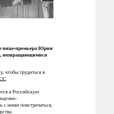
е вице-премьера Юрия
ми, возвращающимися
у, чтобы трудиться в
СС
.
тся в Российскую
научно-
ь с ними повстречаться,
рства.