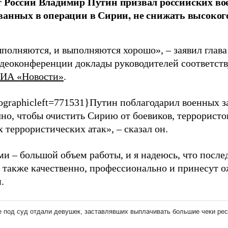
 России Владимир Путин призвал российских во
ванных в операции в Сирии, не снижать высоког
полняются, и выполняются хорошо», – заявил глава 
деоконференции доклады руководителей соответст
ИА «Новости»
.
ographicleft=771531}Путин поблагодарил военных за
чно, чтобы очистить Сирию от боевиков, террористо
террористических атак», – сказал он.
ми – большой объем работы, и я надеюсь, что посл
 также качественно, профессионально и принесут о
.