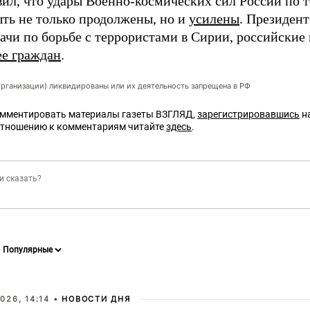
вил, что удары Военно-космических сил России по 
ть не только продолжены, но и
усилены
. Президент
дачи по борьбе с террористами в Сирии, российски
ее граждан
.
организации) ликвидированы или их деятельность запрещена в РФ
омментировать материалы газеты ВЗГЛЯД,
зарегистрировавшись
на
отношению к комментариям читайте
здесь
.
026, 14:14 •
НОВОСТИ ДНЯ