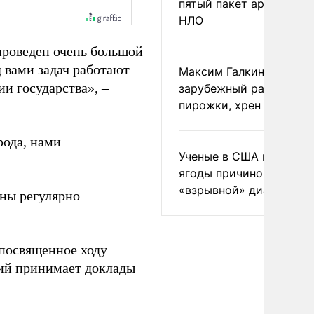
пятый пакет архивов с
НЛО
проведен очень большой
 вами задач работают
Максим Галкин добавил
и государства», –
зарубежный райдер
пирожки, хрен и морс
рода, нами
Ученые в США назвали 
ягоды причиной
«взрывной» диареи
ны регулярно
посвященное ходу
ий принимает доклады