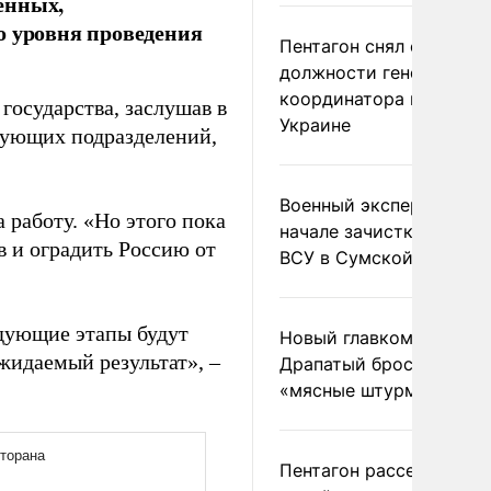
енных,
о уровня проведения
Пентагон снял с
должности генерала-
координатора помощи
государства, заслушав в
Украине
вующих подразделений,
Военный эксперт заяви
 работу. «Но этого пока
начале зачистки позиц
в и оградить Россию от
ВСУ в Сумской области
едующие этапы будут
Новый главком ВСУ
жидаемый результат», –
Драпатый бросил солда
«мясные штурмы»
Пентагон рассекретил