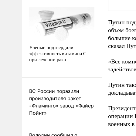
Путин под
объем бое
большие к
сказал Пу
Ученые подтвердили
эффективность витамина C
при лечении рака
«Все комп
задействов
Путин так
ВС России поразили
докладыват
производителя ракет
«Фламинго» завод «Файер
Президент
Пойнт»
операции 
военных в
Володин сообщил о