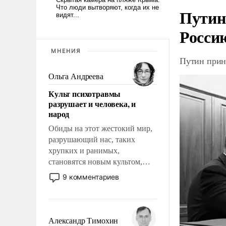
Путин
Росси
МНЕНИЯ
Путин прин
Ольга Андреева
Культ психотравмы
разрушает и человека, и
народ
Обиды на этот жестокий мир,
разрушающий нас, таких
хрупких и ранимых,
становятся новым культом,
постепенно вытесняя и
9 комментариев
отменяя традиционное
требование к человеку – быть
мужественным и твердым под
ударами судьбы, брать на себя
Александр Тимохин