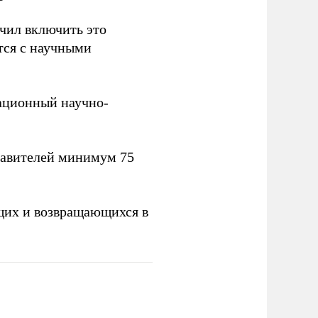
учил включить это
тся с научными
вационный научно-
тавителей минимум 75
щих и возвращающихся в