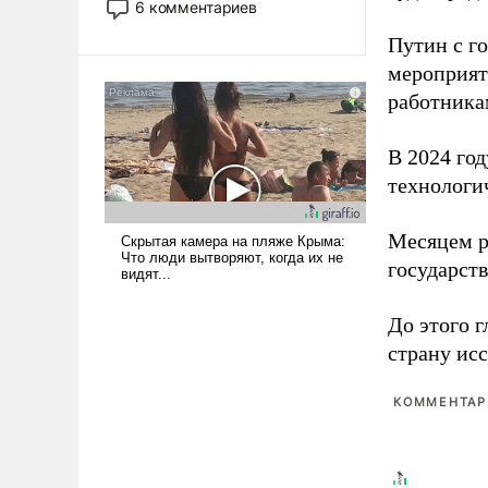
6 комментариев
лет. Даже небольшая война с
Путин с г
Ираном опустошила
американские арсеналы.
мероприят
Сложившаяся ситуация
работника
означает многолетний период
уязвимости США, например,
В 2024 го
перед Китаем.
технологи
Месяцем р
государст
До этого г
страну исс
КОММЕНТАРИ