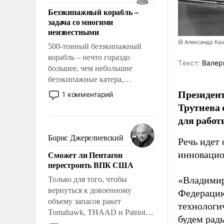
ответственность, помогать
Безэкипажный корабль –
слабым, идти вперед и
задача со многими
адаптироваться.
неизвестными
@ Александр Каз
500-тонный безэкипажный
корабль – нечто гораздо
Tекст:
Валер
большее, чем небольшие
безэкипажные катера,
применение которых уже
Президен
1 комментарий
стало обыденностью. Задача по
Трутнева 
созданию такого корабля очень
для работ
сложна и амбициозна. Однако
и ее реализация радикально
Борис Джерелиевский
Речь идет 
поднимет наши боевые
Сможет ли Пентагон
инновацио
возможности.
перестроить ВПК США
«Владимир
Только для того, чтобы
вернуться к довоенному
Федерацию
объему запасов ракет
технологи
Tomahawk, THAAD и Patriot
будем рады
США потребуется более трех