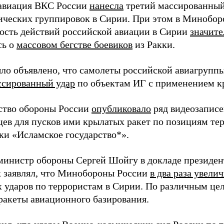
 авиация ВКС России
нанесла
третий массированный
ических группировок в Сирии. При этом в Миноборо
ость действий российской авиации в Сирии
значите
сь о
массовом бегстве боевиков
из Ракки.
ыло объявлено, что самолеты российской авиагрупп
ссированный удар
по объектам ИГ с применением кр
тво обороны России
опубликовало
ряд видеозаписе
цев для пусков ими крылатых ракет по позициям те
ки «Исламское государство*».
министр обороны Сергей Шойгу в докладе президе
к заявлял, что Минобороны России
в два раза увели
 ударов по террористам в Сирии. По различным це
ракеты авиационного базирования.