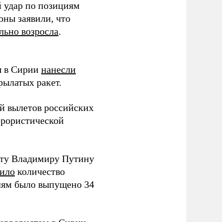
 удар по позициям
ны заявили, что
льно возросла
.
ы в Сирии
нанесли
ылатых ракет.
й вылетов российских
ррористической
нту Владимиру Путину
чило
количество
лям было выпущено 34