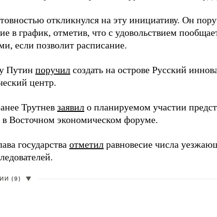
отовностью откликнулся на эту инициативу. Он пор
ие в график, отметив, что с удовольствием пообщае
ми, если позволит расписание.
ду Путин
поручил
создать на острове Русский инно
ческий центр.
анее Трутнев
заявил
о планируемом участии предс
в в Восточном экономическом форуме.
лава государства
отметил
равновесие числа уезжаю
ледователей.
И (9)
▼