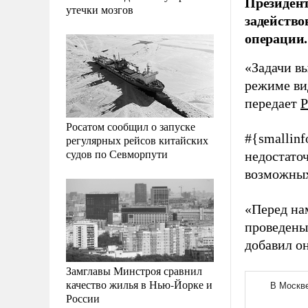
Президент
утечки мозгов
задейство
операции.
«Задачи вы
режиме ви
передает
Р
Росатом сообщил о запуске
#{smallinf
регулярных рейсов китайских
судов по Севморпути
недостато
возможных 
«Перед на
проведены
добавил он
Замглавы Минстроя сравнил
качество жилья в Нью-Йорке и
России