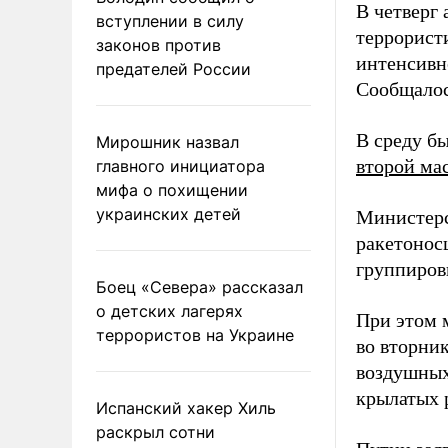
В четверг
вступлении в силу
террорист
законов против
интенсивн
предателей России
Сообщало
В среду б
Мирошник назвал
второй ма
главного инициатора
мифа о похищении
украинских детей
Министерс
ракетонос
группиров
Боец «Севера» рассказал
о детских лагерях
При этом 
террористов на Украине
во вторни
воздушных
крылатых 
Испанский хакер Хиль
раскрыл сотни