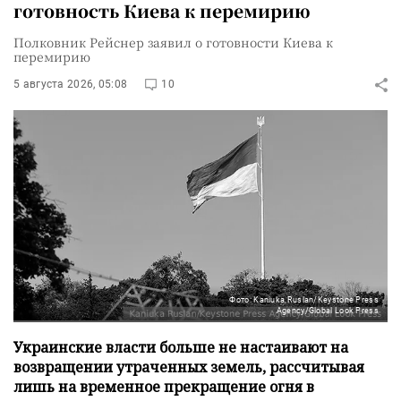
готовность Киева к перемирию
Полковник Рейснер заявил о готовности Киева к
перемирию
5 августа 2026, 05:08
10
Фото: Kaniuka Ruslan/Keystone Press
Agency/Global Look Press
Украинские власти больше не настаивают на
возвращении утраченных земель, рассчитывая
лишь на временное прекращение огня в