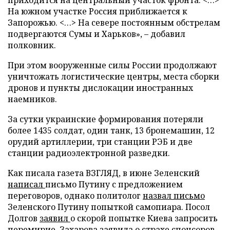
На южном участке Россия приближается к
Запорожью. <…> На севере постоянным обстрелам
подвергаются Сумы и Харьков», – добавил
полковник.
При этом вооруженные силы России продолжают
уничтожать логистические центры, места сборки
дронов и пункты дислокации иностранных
наемников.
За сутки украинские формирования потеряли
более 1435 солдат, один танк, 13 бронемашин, 12
орудий артиллерии, три станции РЭБ и две
станции радиоэлектронной разведки.
Как писала газета ВЗГЛЯД, в июне Зеленский
написал
письмо Путину с предложением
переговоров, однако политолог
назвал письмо
Зеленского Путину попыткой самопиара. Посол
Долгов
заявил
о скорой попытке Киева запросить
перемирие. Захарова
заявила о страхе
спонсоров