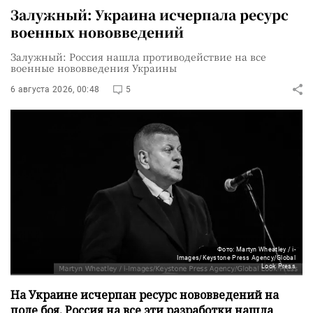
Залужный: Украина исчерпала ресурс
военных нововведений
Залужный: Россия нашла противодействие на все
военные нововведения Украины
6 августа 2026, 00:48
5
Фото: Martyn Wheatley / i-
Images/Keystone Press Agency/Global
Look Press
На Украине исчерпан ресурс нововведений на
поле боя, Россия на все эти разработки нашла