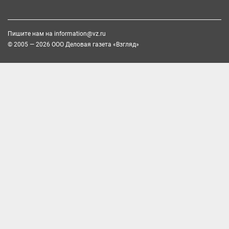
Пишите нам на
information@vz.ru
© 2005 — 2026 ООО Деловая газета «Взгляд»