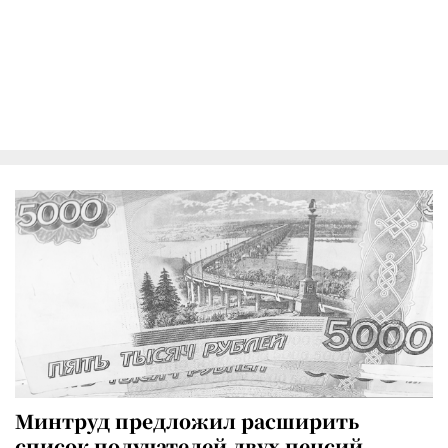
Минтруд предложил расширить
список получателей двух пенсий