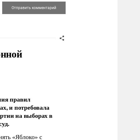
онной
ния правил
ах, и потребовала
ртии на выборах в
уд.
нять «Яблоко» с