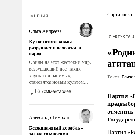
Сортировка:
МНЕНИЯ
Ольга Андреева
7 АВГУСТА 2
Культ психотравмы
разрушает и человека, и
«Роди
народ
агита
Обиды на этот жестокий мир,
разрушающий нас, таких
хрупких и ранимых,
Tекст:
Елиза
становятся новым культом,
постепенно вытесняя и
6 комментариев
Партия «Р
отменяя традиционное
предвыбор
требование к человеку – быть
мужественным и твердым под
отменить 
ударами судьбы, брать на себя
Александр Тимохин
Государст
ответственность, помогать
Безэкипажный корабль –
слабым, идти вперед и
Партия «Р
задача со многими