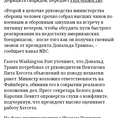
дефицита снарядов, передает
РИА «Новости»
.
«Второй в цепочке руководства министерства
обороны человек срочно собрал высших чинов по
военным и оборонным закупкам на встречу в
пятницу вечером, чтобы обсудить пути быстрого
реагирования на недостатку американских
боеприпасов, - после того как он получил гневный
звонок от президента Дональда Трампа», –
сообщает канал NBC.
Газета Washington Post уточняет, что Дональд
Трамп потребовал от руководителя Пентагона
Пита Хегсета объяснений по поводу нехватки
ракет. Министр возложил ответственность на
Файнберга, обвинив его в сокрытии реального
положения дел. Пресс-секретарь Белого дома
Каролин Левитт опровергла слухи о конфликте,
подчеркнув, что президент высоко оценивает
работу Хегсета.
На фоне противостояния с Ираном Пентагон