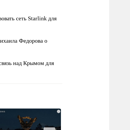
овать сеть Starlink для
ихаила Федорова о
связь над Крымом для
i