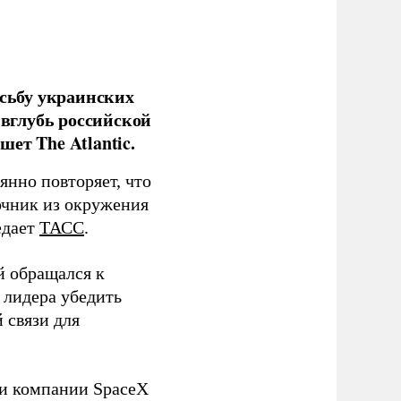
сьбу украинских
 вглубь российской
ет The Atlantic.
нно повторяет, что
чник из окружения
едает
ТАСС
.
й обращался к
 лидера убедить
 связи для
ли компании SpaceX