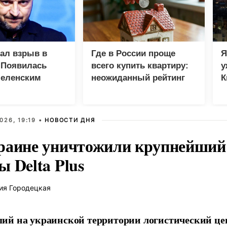
зал взрыв в
Где в России проще
Я
 Появилась
всего купить квартиру:
у
Зеленским
неожиданный рейтинг
К
в
026, 19:19 •
НОВОСТИ ДНЯ
раине уничтожили крупнейший 
 Delta Plus
ия Городецкая
й на украинской территории логистический це