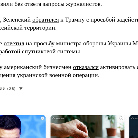
вили без ответа запросы журналистов.
, Зеленский
обратился
к Трампу с просьбой задейств
ссийской территории.
ее
ответил
на просьбу министра обороны Украины М
работой спутниковой системы.
ду американский бизнесмен
отказался
активировать 
щения украинской военной операции.
И (28)
▼
i
i