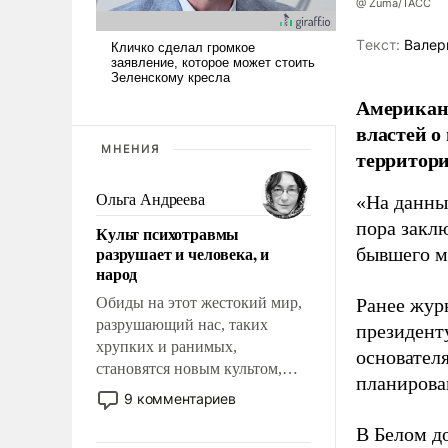
@ Zuma/ТАСС
Tекст:
Валер
Американ
властей о
МНЕНИЯ
территори
Ольга Андреева
«На данны
пора закл
Культ психотравмы
разрушает и человека, и
бывшего м
народ
Обиды на этот жестокий мир,
Ранее жур
разрушающий нас, таких
президент
хрупких и ранимых,
основател
становятся новым культом,
планирова
постепенно вытесняя и
9 комментариев
отменяя традиционное
В Белом д
требование к человеку – быть