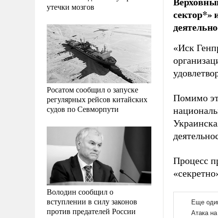
Верховны
утечки мозгов
сектор*»
деятельно
«Иск Генп
организац
удовлетвор
Росатом сообщил о запуске
Помимо эт
регулярных рейсов китайских
судов по Севморпути
националь
Украинска
деятельно
Процесс п
«секретно
Володин сообщил о
вступлении в силу законов
против предателей России