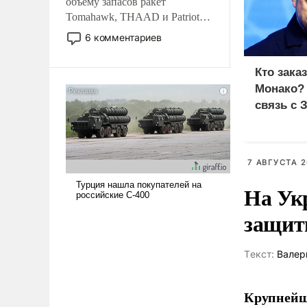
объему запасов ракет
Tomahawk, THAAD и Patriot
США потребуется более трех
6 комментариев
лет. Даже небольшая война с
Ираном опустошила
Кто зака
американские арсеналы.
Монако?
Сложившаяся ситуация
связь с 
означает многолетний период
уязвимости США, например,
перед Китаем.
7 АВГУСТА 2
На Ук
защиты
Tекст:
Валер
Крупнейши