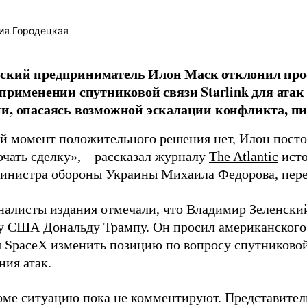
ия Городецкая
ский предприниматель Илон Маск отклонил про
 применении спутниковой связи Starlink для атак
и, опасаясь возможной эскалации конфликта, пиш
й момент положительного решения нет, Илон постоя
ючать сделку», – рассказал журналу
The Atlantic
исто
инистра обороны Украины Михаила Федорова, пер
налисты издания отмечали, что Владимир Зеленски
у США Дональду Трампу. Он просил американского
я SpaceX изменить позицию по вопросу спутниковой
ния атак.
оме ситуацию пока не комментируют. Представите