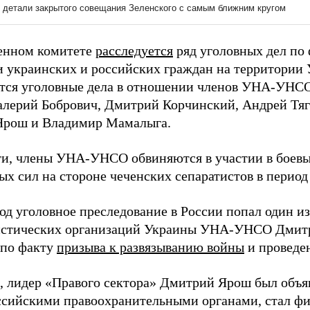
енном комитете
расследуется
ряд уголовных дел по
 украинских и российских граждан на территории 
тся уголовные дела в отношении членов УНА-УНСО
алерий Бобрович, Дмитрий Корчинский, Андрей Тяг
Ярош и Владимир Мамалыга.
ти, члены УНА-УНСО обвиняются в участии в боевы
х сил на стороне чеченских сепаратистов в период
од уголовное преследование в России попал один и
стических организаций Украины УНА-УНСО Дмитр
 по факту
призыва к развязыванию войны
и проведе
 лидер «Правого сектора» Дмитрий Ярош был объ
сийскими правоохранительными органами, стал ф