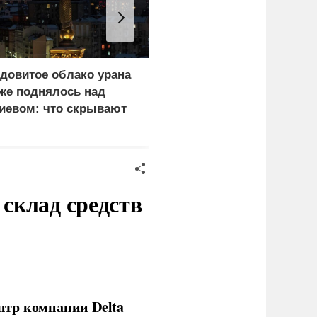
довитое облако урана
В России назвали
же поднялось над
законную цель наших
иевом: что скрывают
ВС на территории
ласти
Германии
склад средств
нтр компании Delta