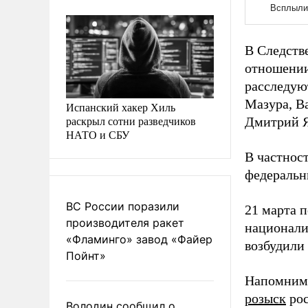
В Следств
отношении
расследую
Мазура, В
Испанский хакер Хиль
раскрыл сотни разведчиков
Дмитрий 
НАТО и СБУ
В частнос
федеральны
ВС России поразили
21 марта п
производителя ракет
национали
«Фламинго» завод «Файер
возбудили
Пойнт»
Напомним,
розыск
рос
Володин сообщил о