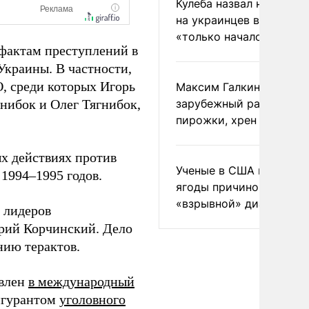
Кулеба назвал нападени
на украинцев в Польше
«только началом»
 фактам преступлений в
Украины. В частности,
, среди которых Игорь
Максим Галкин добавил
нибок и Олег Тягнибок,
зарубежный райдер
пирожки, хрен и морс
х действиях против
Ученые в США назвали 
 1994–1995 годов.
ягоды причиной
«взрывной» диареи
з лидеров
ий Корчинский. Дело
нию терактов.
явлен
в международный
игурантом
уголовного