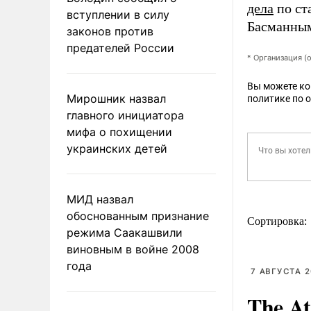
дела
по ст
вступлении в силу
Басманным
законов против
предателей России
* Организация (
Вы можете к
Мирошник назвал
политике по 
главного инициатора
мифа о похищении
украинских детей
МИД назвал
обоснованным признание
Сортировка:
режима Саакашвили
виновным в войне 2008
года
7 АВГУСТА 2
The At