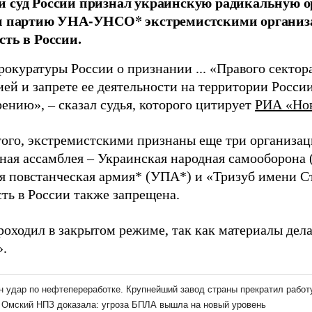
й суд России признал украинскую радикальную 
 и партию УНА-УНСО* экстремистскими организа
сть в России.
рокуратуры России о признании ... «Правого сектор
ией и запрете ее деятельности на территории Росси
ению», – сказал судья, которого цитирует
РИА «Но
ого, экстремистскими признаны еще три организац
ная ассамблея – Украинская народная самооборон
я повстанческая армия* (УПА*) и «Тризуб имени С
сть в России также запрещена.
роходил в закрытом режиме, так как материалы дел
».