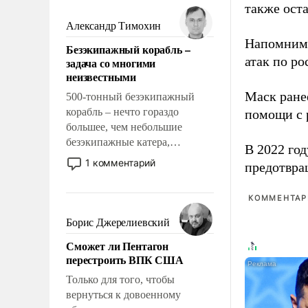
мужественным и твердым под
также оста
ударами судьбы, брать на себя
Александр Тимохин
ответственность, помогать
Напомним
Безэкипажный корабль –
слабым, идти вперед и
атак по ро
задача со многими
адаптироваться.
неизвестными
Маск ран
500-тонный безэкипажный
корабль – нечто гораздо
помощи с 
большее, чем небольшие
безэкипажные катера,
В 2022 го
применение которых уже
1 комментарий
предотвра
стало обыденностью. Задача по
созданию такого корабля очень
КОММЕНТАРИ
сложна и амбициозна. Однако
и ее реализация радикально
Борис Джерелиевский
поднимет наши боевые
Сможет ли Пентагон
возможности.
перестроить ВПК США
Только для того, чтобы
вернуться к довоенному