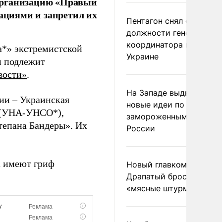
организацию «Правый
циями и запретил их
Пентагон снял с
должности генерала-
координатора помощи
а*» экстремистской
Украине
и подлежит
вости»
.
На Западе выдвинули
ии – Украинская
новые идеи по
а (УНА-УНСО*),
замороженным актива
тепана Бандеры». Их
России
а имеют гриф
Новый главком ВСУ
Драпатый бросил солда
«мясные штурмы»