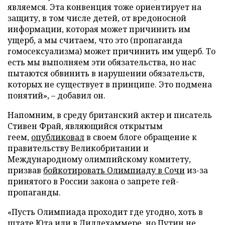
являемся. Эта конвенция тоже ориентирует на
защиту, в том числе детей, от вредоносной
информации, которая может причинить им
ущерб, а мы считаем, что это (пропаганда
гомосексуализма) может причинить им ущерб. То
есть мы выполняем эти обязательства, но нас
пытаются обвинить в нарушении обязательств,
которых не существует в принципе. Это подмена
понятий», – добавил он.
Напомним, в среду британский актер и писатель
Стивен Фрай, являющийся открытым
геем,
опубликовал
в своем блоге обращение к
правительству Великобритании и
Международному олимпийскому комитету,
призвав
бойкотировать Олимпиаду в Сочи
из-за
принятого в России закона о запрете гей-
пропаганды.
«Пусть Олимпиада проходит где угодно, хоть в
штате Юта или в Лиллехаммере, но Путин не