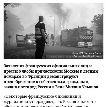
Фото: MPP/Keystone Press
Agency/Global Look Press
Заявления французских официальных лиц и
прессы о якобы причастности Москвы к лесным
пожарам во Франции демонстрируют
пренебрежение к собственным гражданам,
заявил постпред России в Вене Михаил Ульянов.
«Некоторые французские чиновники и
журналисты утверждают, что Россия каким-то
образом причастна к масштабным лесным