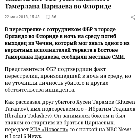
Тамерлана Царнаева во Флориде
22 мая 2013, 15:43
86
В перестрелке с сотрудником ФБР в городе
Орландо во Флориде в ночь на среду погиб
выходец из Чечни, который мог знать одного из
вероятных исполнителей теракта в Бостоне
Тамерлана Царнаева, сообщили местные СМИ.
Представители ФБР подтвердили факт
перестрелки, произошедшей в ночь на среду, но
не уточнили личность убитого и другие
обстоятельства инцидента.
Как рассказал друг убитого Хусен Тарамов (Khusen
Taramov), имя подозреваемого – Ибрагим Тодашев
(Ibrahim Todashev). Он занимался боксом и был
знаком со старшим из братьев Царнаевых,
передает
РИА «Новости»
со ссылкой на NBC News
и Local 6 News.