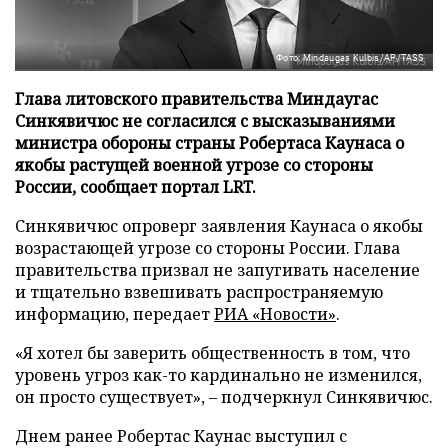
Фото: Mindaugas Kulbis/AP/TASS
Глава литовского правительства Миндаугас
Синкявичюс не согласился с высказываниями
министра обороны страны Робертаса Каунаса о
якобы растущей военной угрозе со стороны
России, сообщает портал LRT.
Синкявичюс опроверг заявления Каунаса о якобы
возрастающей угрозе со стороны России. Глава
правительства призвал не запугивать население
и тщательно взвешивать распространяемую
информацию, передает
РИА «Новости»
.
«Я хотел бы заверить общественность в том, что
уровень угроз как-то кардинально не изменился,
он просто существует», – подчеркнул Синкявичюс.
Днем ранее Робертас Каунас выступил с