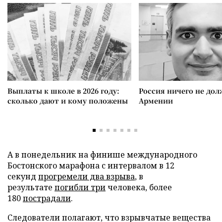
Выплаты к школе в 2026 году:
Россия ничего не дол
сколько дают и кому положены
Армении
А в понедельник на финише международного
Бостонского марафона с интервалом в 12
секунд
прогремели два взрыва
, в
результате
погибли три
человека, более
180
пострадали
.
Следователи полагают, что взрывчатые вещества