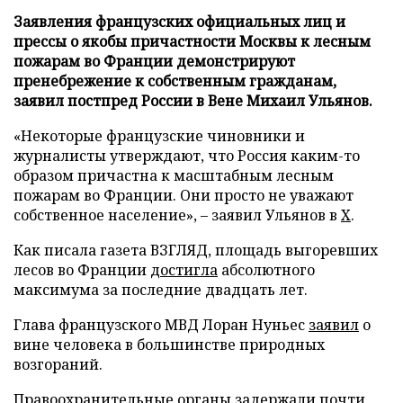
Заявления французских официальных лиц и
прессы о якобы причастности Москвы к лесным
пожарам во Франции демонстрируют
пренебрежение к собственным гражданам,
заявил постпред России в Вене Михаил Ульянов.
«Некоторые французские чиновники и
журналисты утверждают, что Россия каким-то
образом причастна к масштабным лесным
пожарам во Франции. Они просто не уважают
собственное население», – заявил Ульянов в
X
.
Как писала газета ВЗГЛЯД, площадь выгоревших
лесов во Франции
достигла
абсолютного
максимума за последние двадцать лет.
Глава французского МВД Лоран Нуньес
заявил
о
вине человека в большинстве природных
возгораний.
Правоохранительные органы
задержали
почти