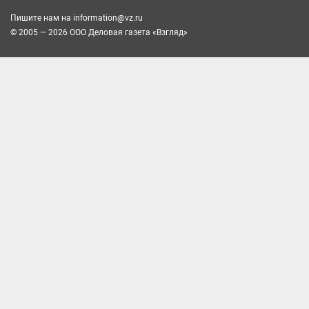
Пишите нам на
information@vz.ru
© 2005 — 2026 ООО Деловая газета «Взгляд»