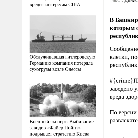
Tекст:
Денис
вредит интересам США
В Башкири
которым о
республик
Сообщение
Обслуживавшая гитлеровскую
клетки, п
Германию компания потеряла
республик
сухогрузы возле Одессы
#{crime}
П
заведено 
вреда здор
По версии
развлекат
Военный эксперт: Выбивание
заводов «Файер Пойнт»
подрывает стратегию Киева