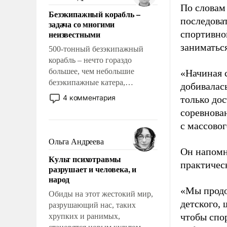
казалось, что эти вопросы
По словам
Безэкипажный корабль –
решены раз и навсегда, но –
последоват
задача со многими
нет, не решены.
неизвестными
спортивно
заниматьс
500-тонный безэкипажный
корабль – нечто гораздо
большее, чем небольшие
«Начиная 
безэкипажные катера,
добивалас
применение которых уже
4 комментария
только до
стало обыденностью. Задача по
соревнова
созданию такого корабля очень
с массовог
сложна и амбициозна. Однако
и ее реализация радикально
Ольга Андреева
поднимет наши боевые
Он напомн
Культ психотравмы
возможности.
практическ
разрушает и человека, и
народ
«Мы продо
Обиды на этот жестокий мир,
детского, 
разрушающий нас, таких
чтобы спо
хрупких и ранимых,