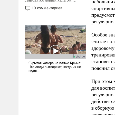
становятся новым культом,
небольших
постепенно вытесняя и
спортивны
10 комментариев
отменяя традиционное
предусмот
требование к человеку – быть
регулярно 
мужественным и твердым под
ударами судьбы, брать на себя
ответственность, помогать
Особое зн
слабым, идти вперед и
считает о
адаптироваться.
здоровому
тренировки
становитс
пояснил о
При этом м
для воспи
регулярно
действите
в сборную
соревнова