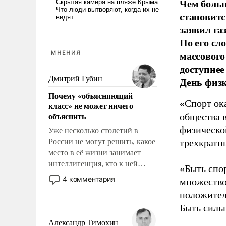
Чем больш
становитс
заявил г
По его сл
массового
МНЕНИЯ
доступнее
Дмитрий Губин
День физ
Почему «объясняющий
«Спорт ока
класс» не может ничего
объяснить
общества 
физическо
Уже несколько столетий в
России не могут решить, какое
трехкратн
место в её жизни занимает
интеллигенция, кто к ней
«Быть спо
принадлежит, а кого из неё
4 комментария
множество
исключили с правом
положител
восстановления и без оного. И
Быть силь
чем она отличается от просто
образованных людей. Иногда
Александр Тимохин