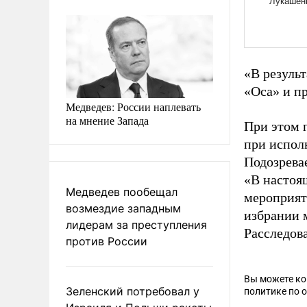
«В резуль
«Оса» и пр
Медведев: России наплевать
на мнение Запада
При этом 
при испол
Подозрева
«В настоя
Медведев пообещал
мероприят
возмездие западным
избрании 
лидерам за преступления
Расследова
против России
Вы можете к
Зеленский потребовал у
политике по 