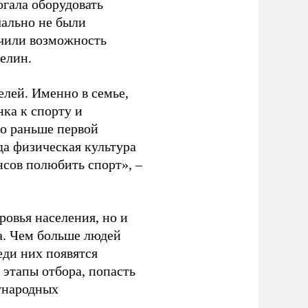
гала оборудовать
чально не были
учили возможность
релин.
елей. Именно в семье,
ка к спорту и
до раньше первой
да физическая культура
нсов полюбить спорт», –
ровья населения, но и
а. Чем больше людей
еди них появятся
 этапы отбора, попасть
ународных