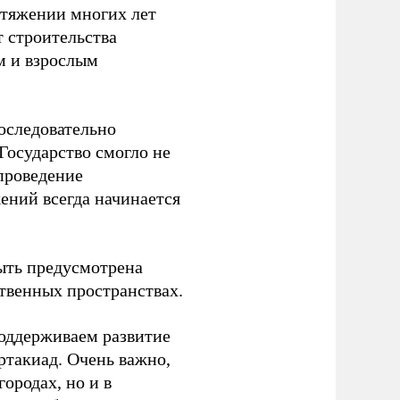
отяжении многих лет
т строительства
м и взрослым
оследовательно
Государство смогло не
проведение
ений всегда начинается
ыть предусмотрена
ственных пространствах.
оддерживаем развитие
ртакиад. Очень важно,
ородах, но и в