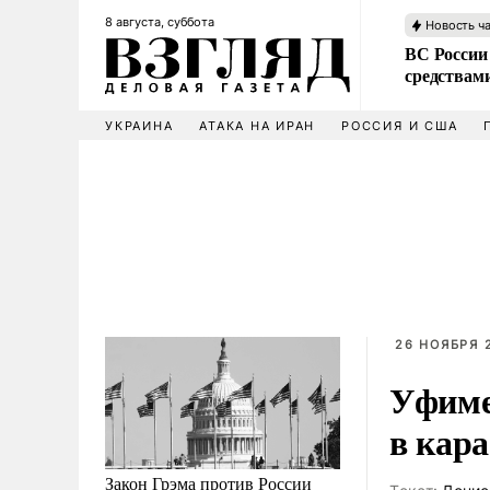
8 августа, суббота
Новость ч
ВС России 
средствам
УКРАИНА
АТАКА НА ИРАН
РОССИЯ И США
26 НОЯБРЯ 2
Уфиме
в кара
Закон Грэма против России