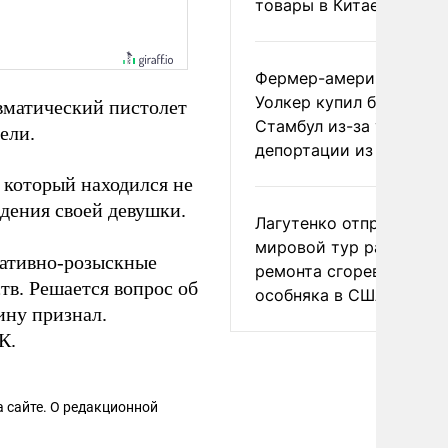
товары в Китае
Фермер-американец
Уолкер купил билет в
авматический пистолет
Стамбул из-за угрозы
ели.
депортации из России
который находился не
дения своей девушки.
Лагутенко отправился в
мировой тур ради
ративно-розыскные
ремонта сгоревшего
тв. Решается вопрос об
особняка в США
ину признал.
К.
 сайте. О редакционной