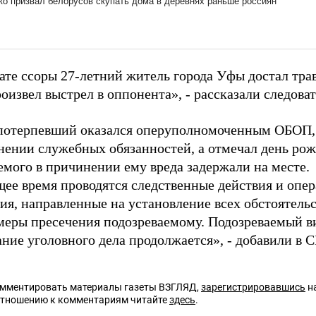
тате ссоры 27-летний житель города Уфы достал тр
оизвел выстрел в оппонента», - рассказали следоват
потерпевший оказался оперуполномоченным ОБОП, 
нении служебных обязанностей, а отмечал день рож
емого в причинении ему вреда задержали на месте.
щее время проводятся следственные действия и опе
ия, направленные на установление всех обстоятельс
меры пресечения подозреваемому. Подозреваемый в
ние уголовного дела продолжается», - добавили в С
омментировать материалы газеты ВЗГЛЯД,
зарегистрировавшись
на
отношению к комментариям читайте
здесь
.