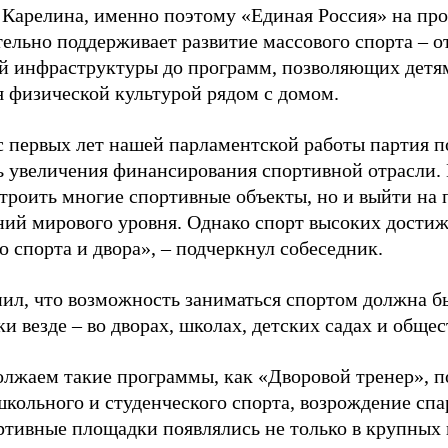
 Карелина, именно поэтому «Единая Россия» на пр
ельно поддерживает развитие массового спорта – о
й инфраструктуры до программ, позволяющих детя
я физической культурой рядом с домом.
с первых лет нашей парламентской работы партия п
ь увеличения финансирования спортивной отрасли. 
строить многие спортивные объекты, но и выйти на 
ний мирового уровня. Однако спорт высоких достиж
о спорта и двора», – подчеркнул собеседник.
ил, что возможность заниматься спортом должна б
и везде – во дворах, школах, детских садах и обще
лжаем такие программы, как «Дворовой тренер», п
школьного и студенческого спорта, возрождение спа
ртивные площадки появлялись не только в крупных г