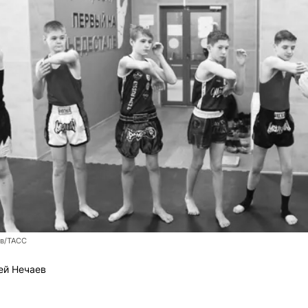
ев/ТАСС
ей Нечаев