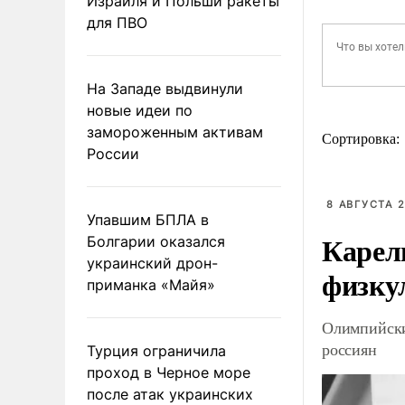
Израиля и Польши ракеты
для ПВО
На Западе выдвинули
новые идеи по
замороженным активам
Сортировка:
России
8 АВГУСТА 2
Упавшим БПЛА в
Карел
Болгарии оказался
украинский дрон-
физку
приманка «Майя»
Олимпийски
россиян
Турция ограничила
проход в Черное море
после атак украинских