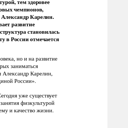
урой, тем здоровее
новых чемпионов,
 Александр Карелин.
вает развитие
аструктура становилась
ту в России отмечается
овека, но и на развитие
орых заниматься
л Александр Карелин,
диной России».
Сегодня уже существует
 занятия физкультурой
ему и качество жизни.