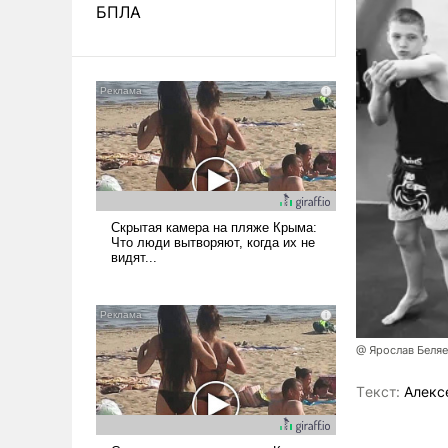
БПЛА
@ Ярослав Беля
Tекст:
Алекс