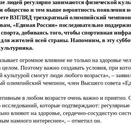
е людей регулярно занимаются физической культ
я общество и тем выше вероятность появления 
азете ВЗГЛЯД трехкратный олимпийский чемпион
овам, «Единая Россия» последовательно поддержи
 спорта, добиваясь того, чтобы спортивная инфр
 для жителей всей страны. Напомним, в эту суббо
культурника.
зывает огромное влияние не только на здоровье чел
в целом. Поэтому важно создавать условия, при кот
й культурой смогут люди любого возраста», – заяви
ый олимпийский чемпион, член Высшего совета «Е
ртивным в любом возрасте очень важно и приятно. 
 исследований, которые подтверждают: регулярные
ьно влияют на здоровье, сердечно-сосудистую сист
ным намного интереснее», – отметил он.