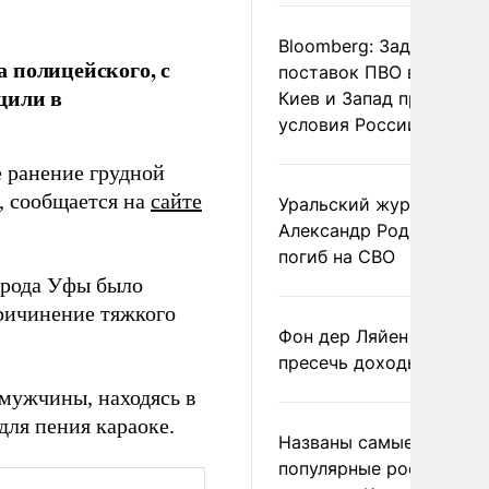
Bloomberg: Задержка
 полицейского, с
поставок ПВО вынудит
щили в
Киев и Запад принять
условия России
 ранение грудной
, сообщается на
сайте
Уральский журналист
Александр Родионов
погиб на СВО
орода Уфы было
причинение тяжкого
Фон дер Ляйен призвал
пресечь доходы России
 мужчины, находясь в
для пения караоке.
Названы самые
популярные российски