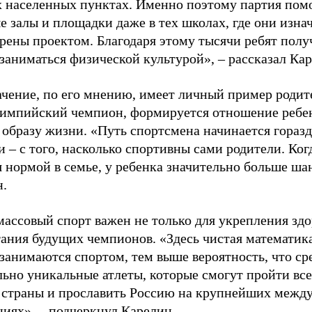
 населенных пунктах. Именно поэтому партия помо
е залы и площадки даже в тех школах, где они изна
рены проектом. Благодаря этому тысячи ребят пол
заниматься физической культурой», – рассказал Ка
ачение, по его мнению, имеет личный пример родит
лимпийский чемпион, формируется отношение ребен
 образу жизни. «Путь спортсмена начинается гораз
 – с того, насколько спортивны сами родители. Ког
я нормой в семье, у ребенка значительно больше ша
н.
ассовый спорт важен не только для укрепления здо
тания будущих чемпионов. «Здесь чистая математик
 занимаются спортом, тем выше вероятность, что ср
льно уникальные атлеты, которые смогут пройти все
 страны и прославить Россию на крупнейших межд
ниях», – подчеркнул Карелин.