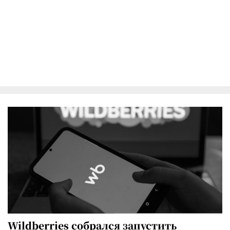
Wildberries собрался запустить