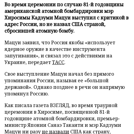
Во время церемонии по случаю 81-й годовщины
американской атомной бомбардировки мэр
Хиросимы Кадзуми Мацуи выступил с критикой в
адрес России, но не назвал США страной,
сбросившей атомную бомбу.
Мацуи заявил, что Россия якобы «использует
ядерное оружие в качестве инструмента
запугивания», и связал это с действиями на
Украине, передает
ТАСС
.
Свое выступление Мацуи начал без прямого
упоминания России, называя ее «большой
державой». Однако позднее в речи он напрямую
упомянул Россию.
Как писала газета ВЗГЛЯД, во время траурной
церемонии в Хиросиме, посвященной 81-й
годовщине атомной бомбардировки, премьер-
министр Японии Санаэ Такаити и мэр Кадзуми
Мацуи ни разу
не назвали
США как страну,