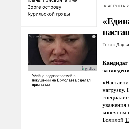
Зорге острову
6 АВГУСТА 2
Курильской гряды
«Един
наста
Tекст:
Дарья
Кандидат 
за введен
«Наставни
нагрузку. 
специалис
уважения к
конечном с
Болилой
Т