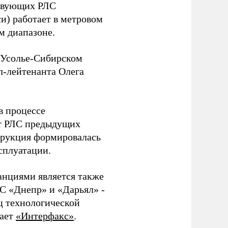
ствующих РЛС
и) работает в метровом
м диапазоне.
 Усолье-Сибирском
л-лейтенанта Олега
в процессе
от РЛС предыдущих
трукция формировалась
сплуатации.
нциями является также
ЛС «Днепр» и «Дарьял» -
иц технологической
дает
«Интерфакс
»
.