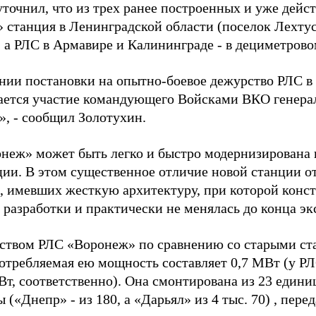
уточнил, что из трех ранее построенных и уже дей
 станция в Ленинградской области (поселок Лехтус
, а РЛС в Армавире и Калининграде - в дециметрово
нии постановки на опытно-боевое дежурство РЛС в
ается участие командующего Войсками ВКО генера
», - сообщил Золотухин.
неж» может быть легко и быстро модернизирована 
ции. В этом существенное отличие новой станции 
, имевших жесткую архитектуру, при которой конс
 разработки и практически не менялась до конца эк
твом РЛС «Воронеж» по сравнению со старыми ста
 потребляемая ею мощность составляет 0,7 МВт (у Р
Вт, соответственно). Она смонтирована из 23 един
 («Днепр» - из 180, а «Дарьял» из 4 тыс. 70)
, пере