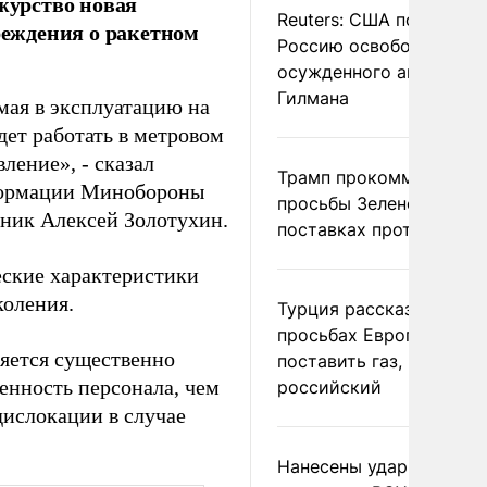
ежурство новая
Reuters: США попросил
еждения о ракетном
Россию освободить
осужденного американ
Гилмана
имая в эксплуатацию на
дет работать в метровом
ление», - сказал
Трамп прокомментиров
формации Минобороны
просьбы Зеленского о
ник Алексей Золотухин.
поставках противораке
еские характеристики
коления.
Турция рассказала о
просьбах Европы
яется существенно
поставить газ, но не
енность персонала, чем
российский
дислокации в случае
Нанесены удары по