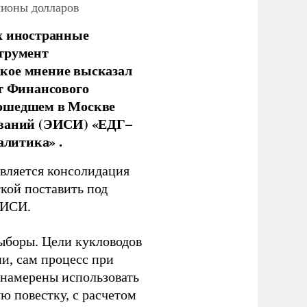
лионы долларов
х иностранные
струмент
кое мнение высказал
нт Финансового
рошедшем в Москве
ований (ЭИСИ) «ЕДГ–
алитика» .
является консолидация
кой поставить под
ЭИСИ.
ыборы. Цели кукловодов
и, сам процесс при
 намерены использовать
ю повестку, с расчетом