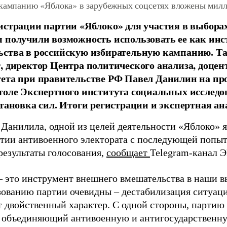
 кампанию «Яблока» в зарубежных соцсетях вложены мил
истрации партии «Яблоко» для участия в выбора
 получили возможность использовать ее как ин
ства в российскую избирательную кампанию. Та
, директор Центра политического анализа, доце
тета при правительстве РФ Павел Данилин на п
толе Экспертного института социальных исслед
становка сил. Итоги регистрации и экспертная ан
 Данилила, одной из целей деятельности «Яблоко» 
ртии антивоенного электората с последующей попыт
результаты голосования,
сообщает
Telegram-канал 
– это инструмент внешнего вмешательства в наши в
зованию партии очевидны – дестабилизация ситуаци
т двойственный характер. С одной стороны, партию
, объединяющий антивоенную и антигосударственну