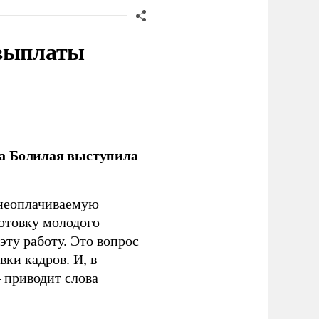
 выплаты
ла Болилая выступила
 неоплачиваемую
готовку молодого
ту работу. Это вопрос
ки кадров. И, в
– приводит слова