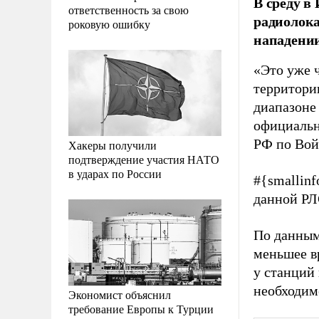
В среду в
ответственность за свою
радиолок
роковую ошибку
нападении
«Это уже ч
территори
диапазоне 
официальн
РФ по Вой
Хакеры получили
подтверждение участия НАТО
в ударах по России
#{smallinf
данной РЛ
По данным
меньшее в
у станций
необходим
Экономист объяснил
требование Европы к Турции