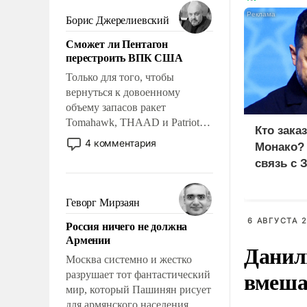
мужественным и твердым под
ударами судьбы, брать на себя
Борис Джерелиевский
ответственность, помогать
Сможет ли Пентагон
слабым, идти вперед и
перестроить ВПК США
адаптироваться.
Только для того, чтобы
вернуться к довоенному
объему запасов ракет
Tomahawk, THAAD и Patriot
Кто зака
США потребуется более трех
4 комментария
Монако?
лет. Даже небольшая война с
связь с 
Ираном опустошила
американские арсеналы.
Сложившаяся ситуация
Геворг Мирзаян
означает многолетний период
6 АВГУСТА 2
Россия ничего не должна
уязвимости США, например,
Армении
перед Китаем.
Данил
Москва системно и жестко
вмеша
разрушает тот фантастический
мир, который Пашинян рисует
для армянского населения.