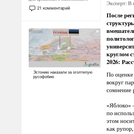
Эксперт: В
Мир, где политические
21 комментарий
прожекты будут безусловно
После рег
оплачиваться за счет
структуры
российских
вмешатель
налогоплательщиков и где
политолог
Еревану за свои поступки не
универси
нужно отвечать.
круглом с
2026: Рас
По оценке
вокруг па
сомнение 
«Яблоко» 
по исполь
этом носи
как рупор