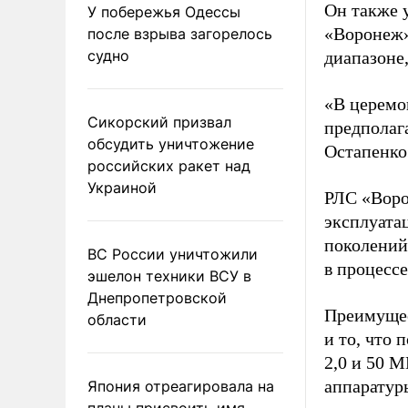
Он также 
У побережья Одессы
«Воронеж»
после взрыва загорелось
судно
диапазоне
«В церемо
Сикорский призвал
предполаг
обсудить уничтожение
Остапенко
российских ракет над
Украиной
РЛС «Воро
эксплуата
поколений
ВС России уничтожили
в процессе
эшелон техники ВСУ в
Днепропетровской
Преимущес
области
и то, что
2,0 и 50 М
аппаратуры
Япония отреагировала на
планы присвоить имя