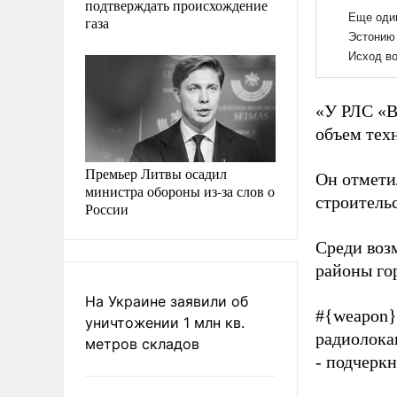
подтверждать происхождение
газа
«У РЛС «В
объем тех
Премьер Литвы осадил
Он отмети
министра обороны из-за слов о
строитель
России
Среди воз
районы гор
На Украине заявили об
#{weapon}
уничтожении 1 млн кв.
радиолока
метров складов
- подчерк