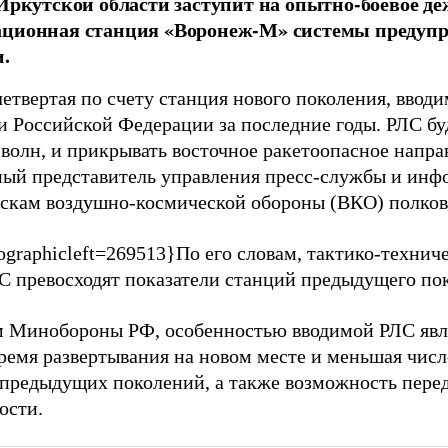
 Иркутской области заступит на опытно-боевое д
ационная станция «Воронеж-М» системы предупр
.
етвертая по счету станция нового поколения, ввод
и Российской Федерации за последние годы. РЛС бу
волн, и прикрывать восточное ракетоопасное направ
ый представитель управления пресс-службы и ин
скам воздушно-космической обороны (ВКО) полков
ographicleft=269513}По его словам, тактико-технич
С превосходят показатели станций предыдущего по
 Минобороны РФ, особенностью вводимой РЛС явл
ремя развертывания на новом месте и меньшая числ
 предыдущих поколений, а также возможность пере
ости.