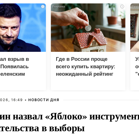
i
i
зал взрыв в
Где в России проще
У
 Появилась
всего купить квартиру:
о
Зеленским
неожиданный рейтинг
"
с
026, 16:49 •
НОВОСТИ ДНЯ
ин назвал «Яблоко» инструмен
тельства в выборы