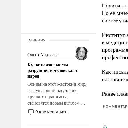
Политик п
По ее мне
систему в
Институт 
МНЕНИЯ
в медицине
программе
Ольга Андреева
профессио
Культ психотравмы
разрушает и человека, и
Как писал
народ
наставнич
Обиды на этот жестокий мир,
разрушающий нас, таких
Ранее глав
хрупких и ранимых,
становятся новым культом,
КОММЕНТАРИ
постепенно вытесняя и
0 комментариев
отменяя традиционное
требование к человеку – быть