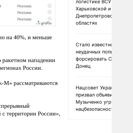
логистике ВСУ в
Харьковской и
Днепропетровской
областях
но на 40%, и меньше
Стало известно о
неудачных попытках ВС
форсировать Северски
о ракетном нападении
Донец
регионах России.
ж-М» рассматриваются
Нацсовет Украины по Т
призвал объявить
Музыченко угрозой
еспрерывный
нацбезопасности
 с территории России»,