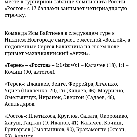
месте в турнирной таблице чемпионата России.
«Ростов» с 17 баллами занимает четырнадцатую
строчку.
Команда Исы Байтиева в следующем туре в
Нижнем Новгороде сыграет с местной «Волгой», а
подопечные Сергея Балахнина на своем поле
примет махачкалинский «Анжи».
«Терек» – «Ростов» – 1:1<br>
0:1 – Калачев (18), 1:1 –
Кочиш (90, автогол).
«Терек»: Джанаев, Зенге, Феррейра, Ятченко,
Уциев (Павленко, 70), Ги (Кацаев, 46), Маурисио,
Омельянчук, Йиранек, Эвертон (Садаев, 46),
Асильдаров.
«Ростов»: Плетикоса, Круглов, Салата, Окоронкво,
Хагуш, Гацкан (О. Иванов, 41), Калачев, Кочиш,
Григорьев (Смольников, 90), Бракамонте (Элсон,
63), Адамов.