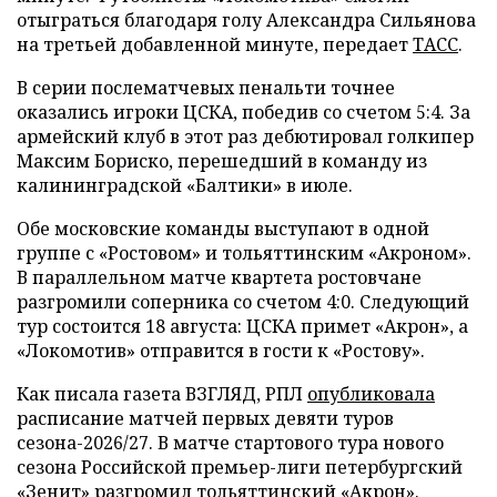
отыграться благодаря голу Александра Сильянова
на третьей добавленной минуте, передает
ТАСС
.
В серии послематчевых пенальти точнее
оказались игроки ЦСКА, победив со счетом 5:4. За
армейский клуб в этот раз дебютировал голкипер
Максим Бориско, перешедший в команду из
калининградской «Балтики» в июле.
Обе московские команды выступают в одной
группе с «Ростовом» и тольяттинским «Акроном».
В параллельном матче квартета ростовчане
разгромили соперника со счетом 4:0. Следующий
тур состоится 18 августа: ЦСКА примет «Акрон», а
«Локомотив» отправится в гости к «Ростову».
Как писала газета ВЗГЛЯД, РПЛ
опубликовала
расписание матчей первых девяти туров
сезона-2026/27. В матче стартового тура нового
сезона Российской премьер-лиги петербургский
«Зенит»
разгромил
тольяттинский «Акрон».